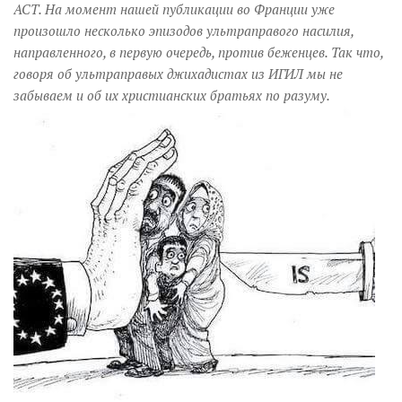
Музика революції
АСТ. На момент нашей публикации во Франции уже
произошло несколько эпизодов ультраправого насилия,
Візуальне
направленного, в первую очередь, против беженцев. Так что,
Научпоп
говоря об ультраправых джихадистах из ИГИЛ мы не
забываем и об их христианских братьях по разуму.
Головне
Цитати
Inter/antinational