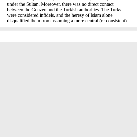
ПІДТРИМАТИ НІГІЛІСТ
Якщо вам
подобається цей сайт, ви можете запропонувати на
публікацію свій оригінальний матеріал або переклад,
який до цього не публікувався українською мовою.
Також ви можете підтримати редакцію гривнею - зібрані
кошти підуть на залучення нових авторів, оплату
хостингу та інше, необхідне в роботі.
Реквізити для
переказу