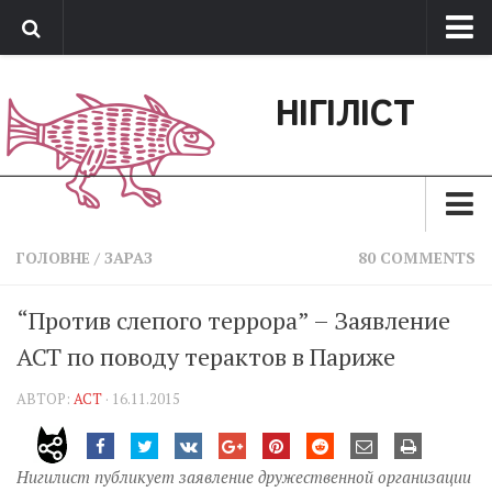
Про нас
НІГІЛІСТ
Обратная связь
Поддержать сайт
Зараз
ГОЛОВНЕ
/
ЗАРАЗ
80 COMMENTS
Минуле
“Против слепого террора” – Заявление
Позиція
АСТ по поводу терактов в Париже
Дії
АВТОР:
АСТ
· 16.11.2015
Belles lettres
Агітатор
Нигилист публикует заявление дружественной организации