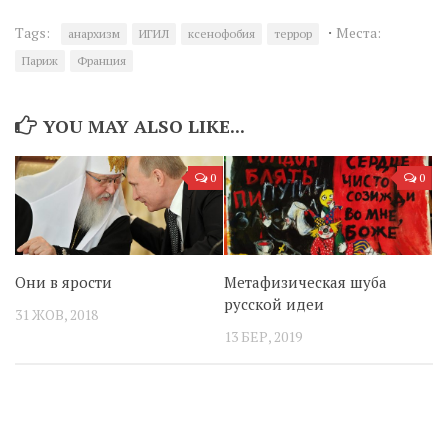
·
Tags:
Места:
анархизм
ИГИЛ
ксенофобия
террор
Париж
Франция
YOU MAY ALSO LIKE...
0
0
Они в ярости
Метафизическая шуба
русской идеи
31 ЖОВ, 2018
13 БЕР, 2019