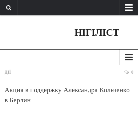
Про нас
НІГІЛІСТ
Обратная связь
Поддержать сайт
Зараз
ДІЇ
0
Минуле
Акция в поддержку Александра Кольченко
Позиція
в Берлин
Дії
Belles lettres
Агітатор