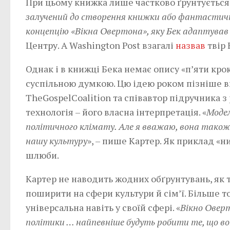
При цьому книжка лише частково ґрунтується н
залучений до створення книжки або фантастично
концепцію «Вікна Овертона», яку Бек адаптував д
Центру. А Washington Post взагалі
назвав
твір 
Однак і в книжці Бека немає опису «п’яти кр
суспільною думкою. Цю ідею роком пізніше в
TheGospelCoalition та співавтор підручника з
технологія – його власна інтерпретація. «
Модел
політичного клімату. Але я вважаю, вона також
нашу культуру
», – пише Картер. Як приклад «
шлюби.
Картер не наводить жодних обґрунтувань, як 
поширити на сфери культури й сім’ї. Більше т
універсальна навіть у своїй сфері. «
Вікно Оверт
політики … найпевніше будуть робити те, що в