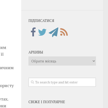
ПІДПИСАТИСЯ
ним
АРХИВЫ
її
Архивы
звичним
 юристу
тах.
СВІЖЕ І ПОПУЛЯРНЕ
они