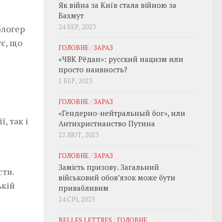
Як війна за Київ стала війною за
Бахмут
24 БЕР, 2023
блогер
є, що
ГОЛОВНЕ
/
ЗАРАЗ
«ЧВК Рёдан»: русский нацизм или
просто наивность?
1 БЕР, 2023
ГОЛОВНЕ
/
ЗАРАЗ
«Гендерно-нейтральный бог», или
, так і
Антихристианство Путина
22 ЛЮТ, 2023
ГОЛОВНЕ
/
ЗАРАЗ
Замість призову. Загальний
сти.
військовий обовʼязок може бути
ькій
привабливим
24 СІЧ, 2023
BELLES LETTRES
/
ГОЛОВНЕ