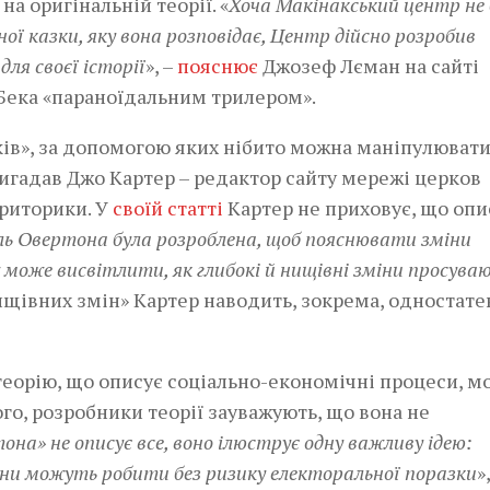
а оригінальній теорії. «
Хоча Макінакський центр не 
ї казки, яку вона розповідає, Центр дійсно розробив
ля своєї історії
», –
пояснює
Джозеф Лєман на сайті
Бека «параноїдальним трилером».
оків», за допомогою яких нібито можна маніпулюват
игадав Джо Картер – редактор сайту мережі церков
 риторики. У
своїй статті
Картер не приховує, що опи
ь Овертона була розроблена, щоб пояснювати зміни
 може висвітлити, як глибокі й нищівні зміни просува
нищівних змін» Картер наводить, зокрема, одностате
теорію, що описує соціально-економічні процеси, м
ого, розробники теорії зауважують, що вона не
она» не описує все, воно ілюструє одну важливу ідею:
они можуть робити без ризику електоральної поразки
»