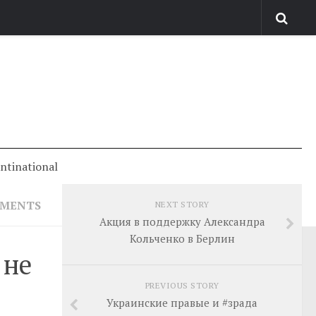
antinational
MMENTS
NEXT STORY
Акция в поддержку Александра
Кольченко в Берлин
 не
PREVIOUS STORY
Украинские правые и #зрада