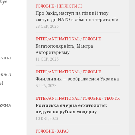
був
ГОЛОВНЕ
/
НІГІЛІСТИ ЛІ
Про Захід, наступ на півдні і тезу
«вступ до НАТО в обмін на території»
28 СЕР, 2023
INTER/ANTINATIONAL
/
ГОЛОВНЕ
и
Багатополярність, Мантра
Авторитаризму
сана
11 СЕР, 2023
INTER/ANTINATIONAL
/
ГОЛОВНЕ
ють в
Финляндия — воображаемая Украина
ві
3 ТРА, 2023
INTER/ANTINATIONAL
/
ГОЛОВНЕ
/
ТЕОРИЯ
ожна
Російська ядерна есхатологія:
недуга на руїнах модерну
10 КВІ, 2023
, –
ГОЛОВНЕ
/
ЗАРАЗ