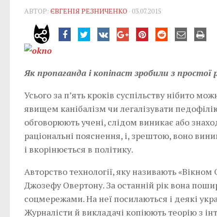
АВТОР:
ЄВГЕНІЯ РЕЗНИЧЕНКО
· 03.07.2015
Як пропаганда і копіпаст зробили з простої 
Усього за п’ять кроків суспільству нібито мо
явищем канібалізм чи легалізувати педофілію.
обговорюють учені, слідом виникає або знах
раціональні пояснення, і, зрештою, воно вини
і вкорінюється в політику.
Авторство технології, яку називають «Вікном
Джозефу Овертону. За останній рік вона пош
соцмережами. На неї посилаються і деякі украї
Журналісти й викладачі копіюють теорію з ін