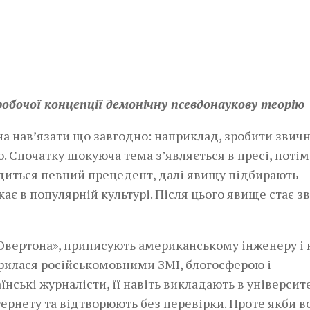
робочої концепції демонічну псевдонаукову теорію
жна нав’язати що завгодно: наприклад, зробити звич
 Спочатку шокуюча тема з’являється в пресі, потім 
одиться певний прецедент, далі явищу підбирають
кає в популярній культурі. Після цього явище стає 
 Овертона», приписують американському інженеру і
ирилася російськомовними ЗМІ, блогосферою і
нські журналісти, її навіть викладають в університе
тернету та відтворюють без перевірки. Проте якби в