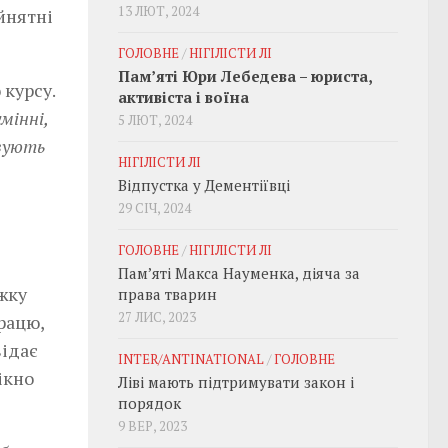
13 ЛЮТ, 2024
ийнятні
ГОЛОВНЕ
/
НІГІЛІСТИ ЛІ
Пам’яті Юри Лебедева – юриста,
 курсу.
активіста і воїна
мінні,
5 ЛЮТ, 2024
овують
НІГІЛІСТИ ЛІ
Відпустка у Дементіївці
29 СІЧ, 2024
ГОЛОВНЕ
/
НІГІЛІСТИ ЛІ
Пам’яті Макса Науменка, діяча за
жку
права тварин
27 ЛИС, 2023
працю,
відає
INTER/ANTINATIONAL
/
ГОЛОВНЕ
ікно
Ліві мають підтримувати закон і
порядок
9 ВЕР, 2023