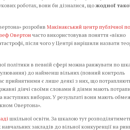
кових роботах, вони би дізналися, що
жодної тако
вертона» розробив
Макінакський центр публічної п
зеф Овертон
часто використовував поняття «вікно
атастрофі, після чого у Центрі вирішили назвати тео
ної політики в певній сфері можна ранжувати по шка
егулювання) до найменш вільних (повний контроль
час прийнятними є лише деякі з них, що потрапляют
ержавні діячі своїми словами й діями мають потрапи
на наступних виборах. У результаті вони мають обм
Вікном Овертона».
аді
шкільної освіти. За шкалою тут розподілятимет
 навчальних закладів до вільної конкуренції на рин