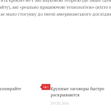
п’ять кроків» не є ані науковою теорією (це лише іде
йту), ані «реально працюючою технологією» (ніхто 
 має мало стосунку до імені американського дослідн
1
 копирайте
Крупные заговоры быстро
раскрываются
29 СІЧ, 2016