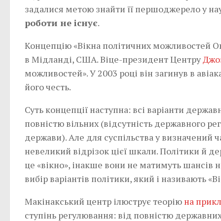
задалися метою знайти її першоджерело у нау
роботи не існує
.
Концепцію «Вікна політичних можливостей О
в Мідланді, США. Віце-президент Центру
Джо
можливостей». У 2003 році він загинув в авіак
його честь.
Суть концепції наступна: всі варіанти держав
повністю вільних (відсутність державного р
держави). Але для суспільства у визначений 
невеликий відрізок цієї шкали. Політики й д
це «вікно», інакше вони не матимуть шансів 
вибір варіантів політики, який і називають «
Макінакський центр ілюструє теорію
на прикл
ступінь регулювання: від повністю державних