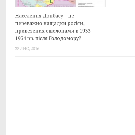
Населення Донбасу – це
переважно нащадки росіян,
привезених ешелонами в 1933-
1934 рр. після Голодомору?
28 ЛИС, 2016