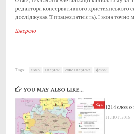
Отже, технологія «легалізації канібалізму за 
редактора консервативного християнського са
досліджував її працездатність). І вона точно
Джерело
Tags:
вікно
Овертон
окно Овертона
фейки
YOU MAY ALSO LIKE...
4
1214 слов о
11 ЛЮТ, 2016