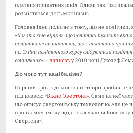
платних приватних шкіл. Однак такі радикальні
розмістяться десь між ними.
Головна ідея полягає в тому, що не політики, 
«
Багато хто вірить, що політики рухають вікно,
політики не визначають, що є політично прийн
це. Зміни політичного курсу слідують за політич
соціальних
», –
написав
у 2010 році Джозеф Лєм
До чого тут канібалізм?
Перший крок з демонізації теорії зробив теле
під назвою «
Вікно Овертона
». Саме на неї ча
що описує овертонівську технологію. Але це не
про таємну змову щодо скасування Конституці
Овертона».