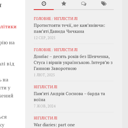
ї
ГОЛОВНЕ
/
НІГІЛІСТИ ЛІ
Протистояти течії, не кам’яніючи:
олітики
пам’яті Давида Чичкана
12 СЕР, 2025
рію на
ГОЛОВНЕ
/
НІГІЛІСТИ ЛІ
Донбас – десять років без Шевченка,
Стуса і віршів українською. Інтерв’ю з
лі від
Ганною Заворотною
1 ЛЮТ, 2025
ь на
ти у
НІГІЛІСТИ ЛІ
Пам’яті Андрія Соснова – барда та
ежений
воїна
7 ЖОВ, 2024
ься
НІГІЛІСТИ ЛІ
ку
War diaries: part one