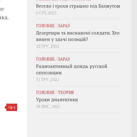
я
Весело і трохи страшно під Бахмутом
не
6 СІЧ, 2023
ика.
ГОЛОВНЕ
/
ЗАРАЗ
Дезертири та виснажені солдати. Хто
винен у здачі позицій?
22 ГРУ, 2022
ГОЛОВНЕ
/
ЗАРАЗ
Радиоактивный дождь русской
оппозиции
11 ГРУ, 2022
ГОЛОВНЕ
/
ТЕОРИЯ
Уроки диалектики
28 ЛИС, 2022
4