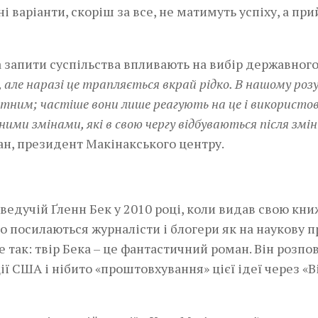
 варіанти, скоріш за все, не матимуть успіху, а пр
а запити суспільства впливають на вибір державного
 але наразі це трапляється вкрай рідко. В нашому розу
ятним; частіше вони лише реагують на це і використ
ними змінами, які в свою чергу відбуваються після змін
ан, президент Макінакського центру.
ведучій Ґленн Бек у 2010 році, коли видав свою кни
сто посилаються журналісти і блогери як на наукову 
 так: твір Бека – це фантастичний роман. Він розпо
ї США і нібито «проштовхування» цієї ідеї через «В