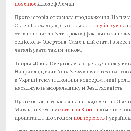
пояснює
Джозеф Лєман.
Проте історія отримала продовження. На поча
Євген Горжалцан, статтю якого
опублікував
по
«технологія» з п’яти кроків (фактично запози
соціолога» Овертона. Саме в цій статті в яко
легалізувати таким чином.
Теорія «Вікна Овертона» в перекрученому виг
Наприклад, сайт AnnaNewsвбачає технологію «ві
в Україні тему підхопили консервативні релі
насаджують аморальщину й бездуховність.
Проте останнім часом на псевдо-«Вікно Оверт
Михайло Комін у
статті на Slon.ru
пояснює ним
пропаганді, що згодом
повторюють
і українсь