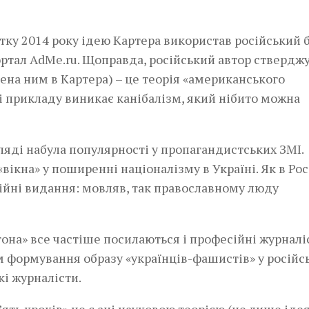
тку 2014 року ідею Картера використав російський 
ртал AdMe.ru. Щоправда, російський автор стверджу
чена ним в Картера) – це теорія «американського
сті прикладу виникає канібалізм, який нібито можна
ляді набула популярності у пропагандистських ЗМІ.
кна» у поширенні націоналізму в Україні. Як в Росії
гійні видання: мовляв, так православному люду
она» все частіше посилаються і професійні журналі
 формування образу «українців-фашистів» у російс
кі журналісти.