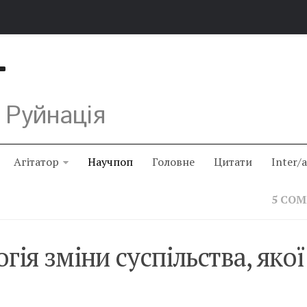
Т
 Руйнація
Агітатор
Научпоп
Головне
Цитати
Inter/
5 CO
ія зміни суспільства, якої