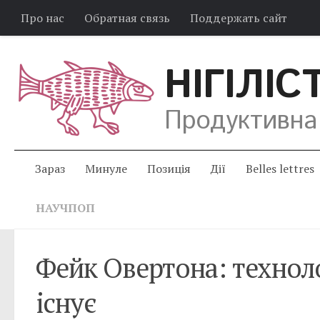
Про нас
Обратная связь
Поддержать сайт
НІГІЛІС
Продуктивна
Зараз
Минуле
Позиція
Дії
Belles lettres
НАУЧПОП
Фейк Овертона: технолог
існує