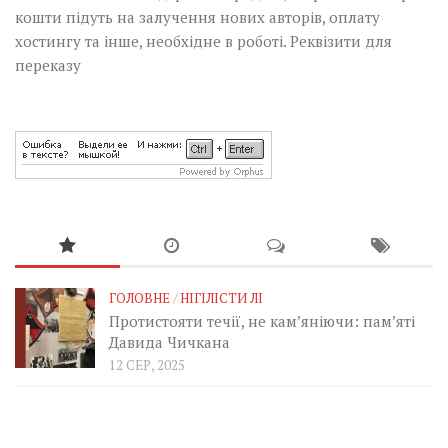
кошти підуть на залучення нових авторів, оплату
хостингу та інше, необхідне в роботі.
Реквізити для
переказу
ГОЛОВНЕ
/
НІГІЛІСТИ ЛІ
Протистояти течії, не кам’яніючи: пам’яті
Давида Чичкана
12 СЕР, 2025