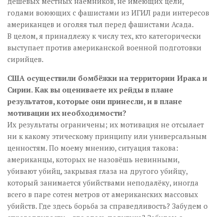
дешёвых местных наёмников, не имеющих цели,
годами воюющих с фашистами из ИГИЛ ради интересов
американцев и оголяя тыл перед фашистами Асада.
В целом, я принадлежу к числу тех, кто категорически
выступает против американской военной подготовки
сирийцев.
США осуществили бомбёжки на территории Ирака и
Сирии. Как вы оцениваете их рейды в плане
результатов, которые они принесли, и в плане
мотивации их необходимости?
Их результаты ограничены; их мотивация не отсылает
ни к какому этическому принципу или универсальным
ценностям. По моему мнению, ситуация такова:
американцы, которых не назовёшь невинными,
убивают убийц, закрывая глаза на другого убийцу,
который занимается убийствами неподалёку, иногда
всего в паре сотен метров от американских массовых
убийств. Где здесь борьба за справедливость? Забудем о