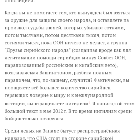
оппозицией.
Когда вы не помогаете тем, кто вынужден был взяться
за оружие для защиты своего народа, и оставляете на
произвол судьбы людей, которых убивают сотнями,
потом тысячами, потом десятками тысяч, потом
сотнями тысяч, пока ООН ничего не делает, а группа
“Друзья сирийского народа” (созданная вроде как для
легитимации помощи сирийцам минуя Совбез ООН,
парализованный российским и китайским вето),
возглавляемая Вашингтоном, разбита полным
параличем, что, по-вашему, случится? Фактически, вы
поощряете всё большее количество сирийцев,
теряющих доверие к миру и к международной
юстиции, вы взращиваете нигилизм
1
. Я написал об этом
большой текст в мае 2012 г. В то время нигилизм среди
бойцов только появлялся.
Среди левых на Западе бытует распространённая
иллюзия, что США стоят на стороне сирийской