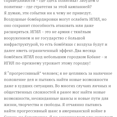
справедливости – где здесь политика? Забудем о
политике – где стратегия за этой кампанией?
Я думаю, эти события ни к чему не приведут.
Воздушные бомбардировки могут ослабить ИГИЛ, но
оно сохранит способность атаковать или даже
расширяться. ИГИЛ – это не армия с тяжёлым
вооружением и не государство с большой
инфраструктурой, то есть бомбёжки с воздуха будут и
далее иметь ограниченный эффект. Два месяца
бомбёжек ИГИЛ под небольшим городком Кобане – и
ИГИЛ по-прежнему угрожает этому городку!
Я “прогрессивный” человек; я не цепляюсь за наличное
положение дел и пытаюсь найти новые возможности
даже в худших ситуациях. Во многих случаях личных и
общественных сложностей я ранее мог найти новые
возможности, неожиданные шансы и новые пути для
жизни, творчества и свободы. Я отчаянно пытаюсь
найти прогрессивный шанс в американской войне в
Сирии, но безуспешно. Я не эссенциалист или нигилист