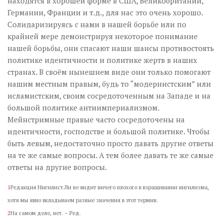
находятся в хорошей форме в США, Великобритании,
Германии, Франции и т.д., для нас это очень хорошо.
Солидаризируясь с нами в нашей борьбе или по
крайней мере демонстрируя некоторое понимание
нашей борьбы, они спасают наши шансы противостоять
политике идентичности и политике жертв в наших
странах. В своём нынешнем виде они только помогают
нашим местным правым, будь то “модернистским” или
исламистским, своим сосредоточенным на Западе и на
большой политике антиимпериализмом.
Мейнстримные правые часто сосредоточены на
идентичности, господстве и большой политике. Чтобы
быть левым, недостаточно просто давать другие ответы
на те же самые вопросы. А тем более давать те же самые
ответы на другие вопросы.
1
Редакция Нигилист.Ли не видит ничего плохого в взращивании нигилизма,
хотя мы явно вкладываем разные значения в этот термин.
2
На самом деле, нет. – Ред.