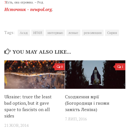
3
Есть, она огромна. – Ред.
Источник – newpol.org
.
Tags:
Асад
ИГИЛ
интервью
левые
революция
Сирия
YOU MAY ALSO LIKE...
0
1
Ukraine: truce the least
Сходження мрії
bad option, but it gave
(Богородиця і гноми
space to fascists on all
замість Леніна)
sides
7 ЛИП, 2016
21 ЖОВ, 2014