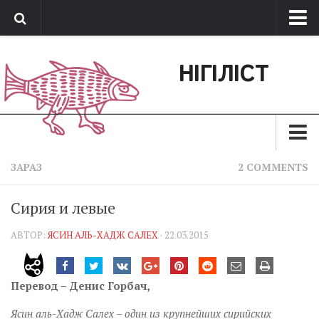
Про нас
НІГІЛІСТ
Обратная связь
Поддержать сайт
Зараз
ЗАРАЗ
2 COMMENTS
Минуле
Сирия и левые
Позиція
АВТОР:
ЯСИН АЛЬ-ХАДЖ САЛЕХ
· 22.03.2015
Дії
Belles lettres
Перевод – Денис Горбач,
Агітатор
Ясин аль-Хадж Салех – один из крупнейших сирийских