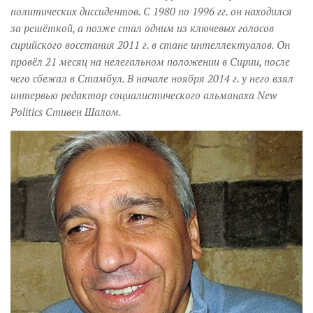
Музика революції
политических диссидентов. С 1980 по 1996 гг. он находился
Візуальне
за решёткой, а позже стал одним из ключевых голосов
сирийского восстания 2011 г. в стане интеллектуалов. Он
Научпоп
провёл 21 месяц на нелегальном положении в Сирии, после
Головне
чего сбежал в Стамбул. В начале ноября 2014 г. у него взял
интервью редактор социалистического альманаха New
Цитати
Politics Стивен Шалом.
Inter/antinational