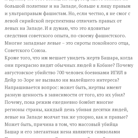
большой политике и на Западе, больше к лицу правым
и ультраправым фашистам. Но, если честно, я не смог с
левой сирийской перспективы отличить правых от
левых на Западе. И я думаю, что это ядовитые
следствия советского опыта, по-своему фашистского.
Многие западные левые – это сироты покойного отца,
Советского Союза.
Кроме того, что им мешает увидеть жертв Башара, когда
они прекрасно видят обычных людей в Кобане? Почему
августовское убийство 700 человек боевиками ИГИЛ в
Дейр эз-Зоре не вызвало ни малейшего интереса?
Напрашивается вопрос: может быть, жертвы имеют
разную ценность в зависимости от того, кто их убил?
Почему, пока режим ежедневно бомбит многие
регионы страны, каждый день убивая десятки людей,
левые на Западе молчат так же упорно, как и правые?
Может быть, причина в том, что массовый убийца
Башар и его элегантная жена являются символами