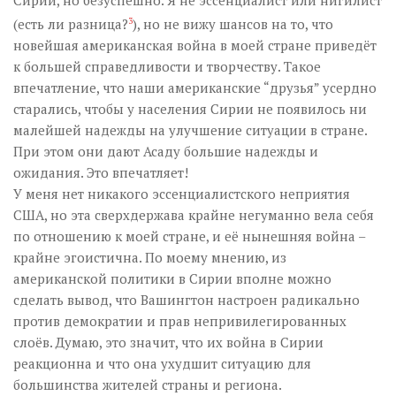
(есть ли разница?
3
), но не вижу шансов на то, что
новейшая американская война в моей стране приведёт
к большей справедливости и творчеству. Такое
впечатление, что наши американские “друзья” усердно
старались, чтобы у населения Сирии не появилось ни
малейшей надежды на улучшение ситуации в стране.
При этом они дают Асаду большие надежды и
ожидания. Это впечатляет!
У меня нет никакого эссенциалистского неприятия
США, но эта сверхдержава крайне негуманно вела себя
по отношению к моей стране, и её нынешняя война –
крайне эгоистична. По моему мнению, из
американской политики в Сирии вполне можно
сделать вывод, что Вашингтон настроен радикально
против демократии и прав непривилегированных
слоёв. Думаю, это значит, что их война в Сирии
реакционна и что она ухудшит ситуацию для
большинства жителей страны и региона.