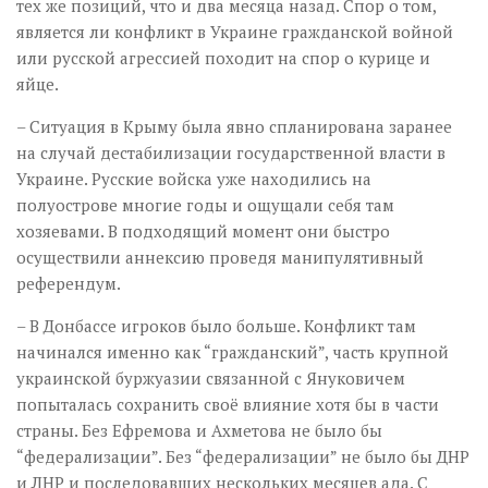
тех же позиций, что и два месяца назад. Спор о том,
является ли конфликт в Украине гражданской войной
или русской агрессией походит на спор о курице и
яйце.
– Ситуация в Крыму была явно спланирована заранее
на случай дестабилизации государственной власти в
Украине. Русские войска уже находились на
полуострове многие годы и ощущали себя там
хозяевами. В подходящий момент они быстро
осуществили аннексию проведя манипулятивный
референдум.
– В Донбассе игроков было больше. Конфликт там
начинался именно как “гражданский”, часть крупной
украинской буржуазии связанной с Януковичем
попыталась сохранить своё влияние хотя бы в части
страны. Без Ефремова и Ахметова не было бы
“федерализации”. Без “федерализации” не было бы ДНР
и ЛНР и последовавших нескольких месяцев ада. С