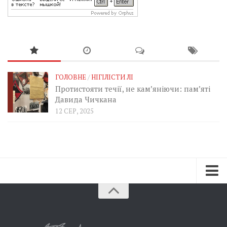
ГОЛОВНЕ
/
НІГІЛІСТИ ЛІ
Протистояти течії, не кам’яніючи: пам’яті
Давида Чичкана
12 СЕР, 2025
Зараз
Минуле