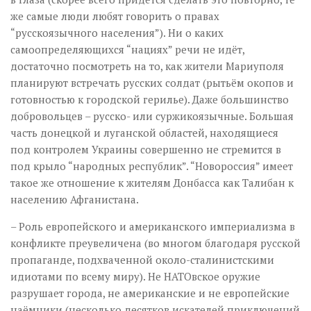
же самые люди любят говорить о правах
“русскоязычного населения”). Ни о каких
самоопределяющихся “нациях” речи не идёт,
достаточно посмотреть на то, как жители Мариуполя
планируют встречать русских солдат (рытьём окопов и
готовностью к городской герилье). Даже большинство
добровольцев – русско- или суржикоязычные. Большая
часть донецкой и луганской областей, находящиеся
под контролем Украины совершенно не стремится в
под крыло “народных республик”. “Новороссия” имеет
такое же отношение к жителям Донбасса как Талибан к
населению Афганистана.
– Роль европейского и американского империализма в
конфликте преувеличена (во многом благодаря русской
пропаганде, подхваченной около-сталинистскими
идиотами по всему миру). Не НАТОвское оружие
разрушает города, не американские и не европейские
наёмники (несколько десятков искателей приключений