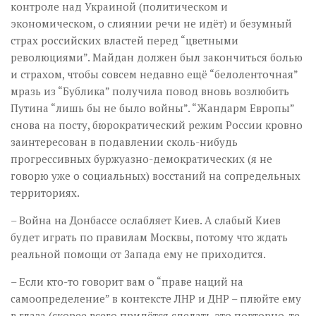
контроле над Украиной (политическом и
экономическом, о слиянии речи не идёт) и безумный
страх российских властей перед “цветными
революциями”. Майдан должен был закончиться болью
и страхом, чтобы совсем недавно ещё “белоленточная”
мразь из “Бублика” получила повод вновь возлюбить
Путина “лишь бы не было войны”. “Жандарм Европы”
снова на посту, бюрократический режим России кровно
заинтересован в подавлении сколь-нибудь
прогрессивных буржуазно-демократических (я не
говорю уже о социальных) восстаний на сопредельных
территориях.
– Война на Донбассе ослабляет Киев. А слабый Киев
будет играть по правилам Москвы, потому что ждать
реальной помощи от Запада ему не приходится.
– Если кто-то говорит вам о “праве наций на
самоопределение” в контексте ЛНР и ДНР – плюйте ему
в глаза (скорее всего придётся сделать это повторно, те