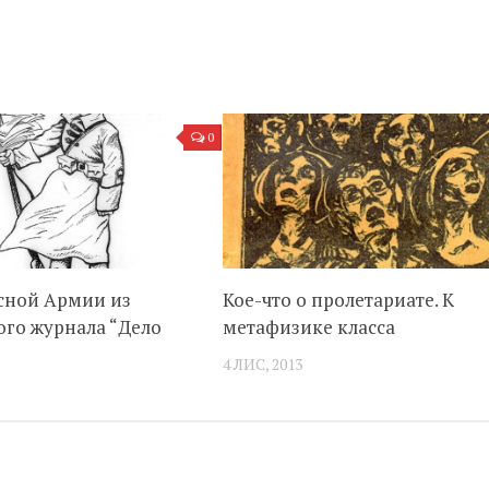
0
асной Армии из
Кое-что о пролетариате. К
ого журнала “Дело
метафизике класса
4 ЛИС, 2013