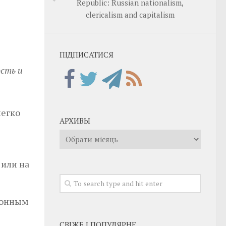
Republic: Russian nationalism,
clericalism and capitalism
ПІДПИСАТИСЯ
ость и
легко
АРХИВЫ
Архивы
 или на
ионным
СВІЖЕ І ПОПУЛЯРНЕ