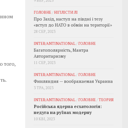
9 ВЕР, 2023
ГОЛОВНЕ
/
НІГІЛІСТИ ЛІ
ченном
Про Захід, наступ на півдні і тезу
«вступ до НАТО в обмін на території»
28 СЕР, 2023
INTER/ANTINATIONAL
/
ГОЛОВНЕ
Багатополярність, Мантра
Авторитаризму
11 СЕР, 2023
 того,
INTER/ANTINATIONAL
/
ГОЛОВНЕ
ть.
Финляндия — воображаемая Украина
3 ТРА, 2023
INTER/ANTINATIONAL
/
ГОЛОВНЕ
/
ТЕОРИЯ
Російська ядерна есхатологія:
недуга на руїнах модерну
10 КВІ, 2023