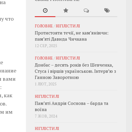
 на
у что
ГОЛОВНЕ
/
НІГІЛІСТИ ЛІ
Протистояти течії, не кам’яніючи:
пам’яті Давида Чичкана
12 СЕР, 2025
ГОЛОВНЕ
/
НІГІЛІСТИ ЛІ
же
Донбас – десять років без Шевченка,
 знание
Стуса і віршів українською. Інтерв’ю з
Ганною Заворотною
я вами
1 ЛЮТ, 2025
:
, как
НІГІЛІСТИ ЛІ
ов.
Пам’яті Андрія Соснова – барда та
воїна
ым им
7 ЖОВ, 2024
НІГІЛІСТИ ЛІ