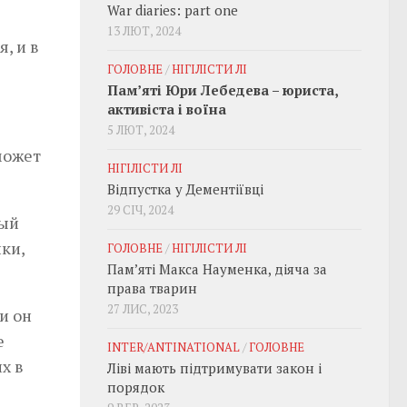
War diaries: part one
13 ЛЮТ, 2024
, и в
ГОЛОВНЕ
/
НІГІЛІСТИ ЛІ
Пам’яті Юри Лебедева – юриста,
активіста і воїна
5 ЛЮТ, 2024
может
НІГІЛІСТИ ЛІ
Відпустка у Дементіївці
29 СІЧ, 2024
рый
ки,
ГОЛОВНЕ
/
НІГІЛІСТИ ЛІ
Пам’яті Макса Науменка, діяча за
права тварин
27 ЛИС, 2023
и он
е
INTER/ANTINATIONAL
/
ГОЛОВНЕ
х в
Ліві мають підтримувати закон і
порядок