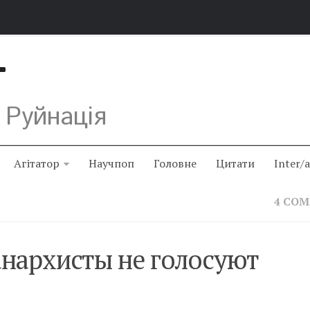
Т
 Руйнація
Агітатор
Научпоп
Головне
Цитати
Inter/
4 CO
анархисты не голосуют