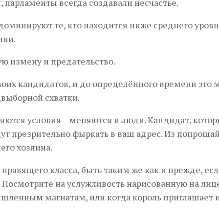
 парламенты всегда создавали несчастье.
 доминируют те, кто находится ниже среднего уровня
нии.
ую измену и предательство.
воих кандидатов, и до определённого времени это 
двыборной схватки.
няются условия – меняются и люди. Кандидат, кото
дут презрительно фыркать в ваш адрес. Из попрошай
его хозяина.
 правящего класса, быть таким же как и прежде, есл
? Посмотрите на услужливость нарисованную на лиц
ышленным магнатам, или когда король приглашает и