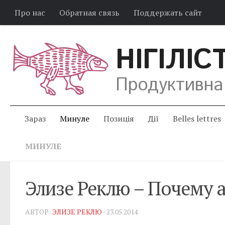
Про нас
Обратная связь
Поддержать сайт
НІГІЛІС
Продуктивна
Зараз
Минуле
Позиція
Дії
Belles lettres
МИНУЛЕ
Элизе Реклю – Почему 
АВТОР:
ЭЛИЗЕ РЕКЛЮ
· 23.05.2014