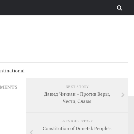
antinational
MMENTS
NEXT STORY
Давид Чичкан – Против Веры,
Чести, Славы
PREVIOUS STORY
Constitution of Donetsk People’s