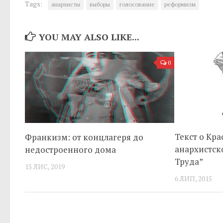
Tags:
анархисты
выборы
голосование
реформизм
YOU MAY ALSO LIKE...
0
Текст о Кр
Франкизм: от концлагеря до
анархистск
недостроенного дома
Труда”
15 ЛИС, 2019
6 ЛИП, 2015