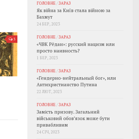
ГОЛОВНЕ
/
ЗАРАЗ
Як війна за Київ стала війною за
Бахмут
24 БЕР, 2023
ГОЛОВНЕ
/
ЗАРАЗ
3
«ЧВК Рёдан»: русский нацизм или
просто наивность?
1 БЕР, 2023
ГОЛОВНЕ
/
ЗАРАЗ
«Гендерно-нейтральный бог», или
Антихристианство Путина
22 ЛЮТ, 2023
ГОЛОВНЕ
/
ЗАРАЗ
Замість призову. Загальний
військовий обовʼязок може бути
привабливим
24 СІЧ, 2023