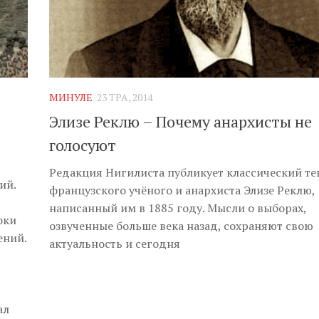
МИНУЛЕ
23 ТРА, 2014
Элизе Реклю – Почему анархисты не
голосуют
Редакция Нигилиста публикует классический те
ий.
французского учёного и анархиста Элизе Реклю,
написанный им в 1885 году. Мысли о выборах,
оки
озвученные больше века назад, сохраняют свою
ений.
актуальность и сегодня
ал