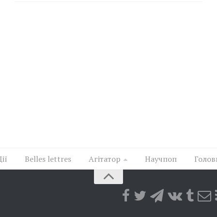
Дії
Belles lettres
Агітатор
Научпоп
Голов