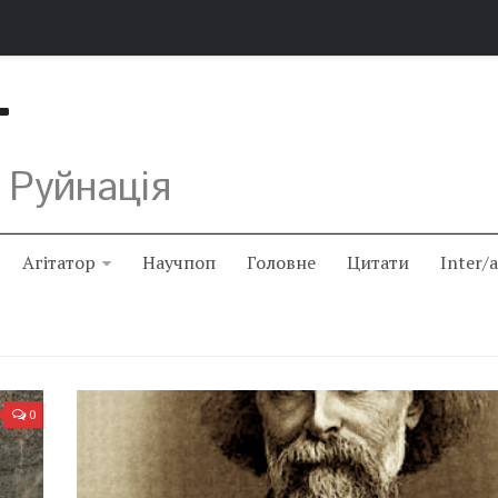
Т
 Руйнація
Агітатор
Научпоп
Головне
Цитати
Inter/
0