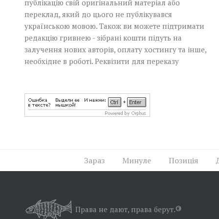
публікацію свій оригінальний матеріал або
переклад, який до цього не публікувався
українською мовою. Також ви можете підтримати
редакцію гривнею - зібрані кошти підуть на
залучення нових авторів, оплату хостингу та інше,
необхідне в роботі.
Реквізити для переказу
Зараз
Минуле
Позиція
Права не дают, права берут.
©