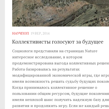
НАУЧПОП
19 ВЕР, 2014
Коллективисты голосуют за будущее
Социологи представили на страницах Nature
интересное исследование, в котором
продемонстрирована выгода коллективных решен
Работа базировалась на результатах
модифицированной экономической игры, где игр
имели возможность решать судьбу будущих покол
Когда принималось коллективное решение о
пользовании общим ресурсом, будущие поколения
имели неплохой шанс получить надежную базу для
развития и продолжить игру. Если же каждый реш