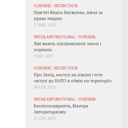
ГОЛОВНЕ
/
НІГІЛІСТИ ЛІ
Пам’яті Макса Науменка, діяча за
права тварин
27 ЛИС, 2023
INTER/ANTINATIONAL
/
ГОЛОВНЕ
Ліві мають підтримувати закон і
порядок
9 ВЕР, 2023
ГОЛОВНЕ
/
НІГІЛІСТИ ЛІ
Про Захід, наступ на півдні і тезу
«вступ до НАТО в обмін на території»
28 СЕР, 2023
INTER/ANTINATIONAL
/
ГОЛОВНЕ
Багатополярність, Мантра
Авторитаризму
11 СЕР, 2023