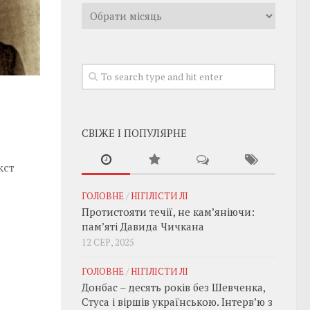
Архивы
СВІЖЕ І ПОПУЛЯРНЕ
кст
ГОЛОВНЕ
/
НІГІЛІСТИ ЛІ
Протистояти течії, не кам’яніючи:
пам’яті Давида Чичкана
12 СЕР, 2025
ГОЛОВНЕ
/
НІГІЛІСТИ ЛІ
Донбас – десять років без Шевченка,
Стуса і віршів українською. Інтерв’ю з