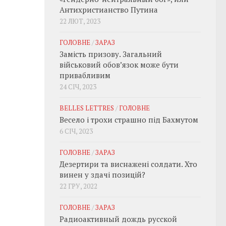
Антихристианство Путина
22 ЛЮТ, 2023
ГОЛОВНЕ
/
ЗАРАЗ
Замість призову. Загальний
військовий обовʼязок може бути
привабливим
24 СІЧ, 2023
BELLES LETTRES
/
ГОЛОВНЕ
Весело і трохи страшно під Бахмутом
6 СІЧ, 2023
ГОЛОВНЕ
/
ЗАРАЗ
Дезертири та виснажені солдати. Хто
винен у здачі позицій?
22 ГРУ, 2022
ГОЛОВНЕ
/
ЗАРАЗ
Радиоактивный дождь русской