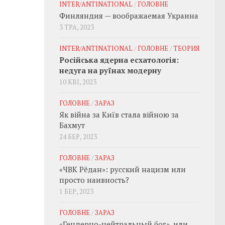
INTER/ANTINATIONAL
/
ГОЛОВНЕ
Финляндия — воображаемая Украина
3 ТРА, 2023
INTER/ANTINATIONAL
/
ГОЛОВНЕ
/
ТЕОРИЯ
Російська ядерна есхатологія:
недуга на руїнах модерну
10 КВІ, 2023
ГОЛОВНЕ
/
ЗАРАЗ
Як війна за Київ стала війною за
Бахмут
24 БЕР, 2023
ГОЛОВНЕ
/
ЗАРАЗ
«ЧВК Рёдан»: русский нацизм или
просто наивность?
1 БЕР, 2023
ГОЛОВНЕ
/
ЗАРАЗ
«Гендерно-нейтральный бог», или