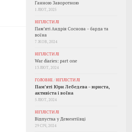
Ганною Заворотною
1 ЛЮТ, 2025
НІГІЛІСТИ ЛІ
Пам’яті Андрія Соснова – барда та
воїна
7 ЖОВ, 2024
НІГІЛІСТИ ЛІ
War diaries: part one
13 ЛЮТ, 2024
ГОЛОВНЕ
/
НІГІЛІСТИ ЛІ
Пам’яті Юри Лебедева – юриста,
активіста і воїна
5 ЛЮТ, 2024
НІГІЛІСТИ ЛІ
Відпустка у Дементіївці
29 СІЧ, 2024