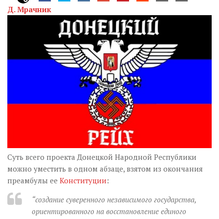
Музика революції
Д. Мрачник
Візуальне
Научпоп
Головне
Цитати
Inter/antinational
Суть всего проекта Донецкой Народной Республики
можно уместить в одном абзаце, взятом из окончания
преамбулы ее
Конституции
:
“создание суверенного независимого государства,
ориентированного на восстановление единого