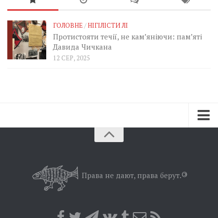
ГОЛОВНЕ
/
НІГІЛІСТИ ЛІ
Протистояти течії, не кам’яніючи: пам’яті
Давида Чичкана
12 СЕР, 2025
Зараз
Минуле
Позиція
Права не дают, права берут.
©
Дії
Belles lettres