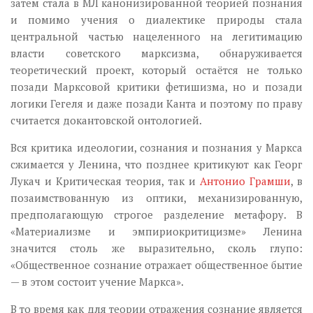
затем стала в МЛ канонизированной теорией познания
и помимо учения о диалектике природы стала
центральной частью нацеленного на легитимацию
власти советского марксизма, обнаруживается
теоретический проект, который остаётся не только
позади Марксовой критики фетишизма, но и позади
логики Гегеля и даже позади Канта и поэтому по праву
считается докантовской онтологией.
Вся критика идеологии, сознания и познания у Маркса
сжимается у Ленина, что позднее критикуют как Георг
Лукач и Критическая теория, так и
Антонио Грамши
, в
позаимствованную из оптики, механизированную,
предполагающую строгое разделение метафору. В
«Материализме и эмпириокритицизме» Ленина
значится столь же выразительно, сколь глупо:
«Общественное сознание отражает общественное бытие
— в этом состоит учение Маркса».
В то время как для теории отражения сознание является