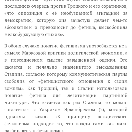
последнюю очередь против Троцкого и его соратников,
«что оппозиция с её необузданной агитацией за
демократию, которую она зачастую делает чем-то
абсолютным и превозносит до фетиша, высвободила
мелкобуржуазную стихию».
В обоих случаях понятие фетишизма употребляется не в
смысле Марксовой критики политической экономии, а
в повседневном смысле завышенной оценки. Это
касается и печально знаменитого высказывания
Сталина, согласно которому коммунистическая партия
свободна от «фетишистского отношения к своим
вождям». Как Троцкий, так и Сталин использовали
понятие фетиша для легитимации партийной
диктатуры. Что касается как раз Сталина, то можно
согласиться с Ульрихом Эркенбрехтом (2), который
однажды сказал: «К принципу вождистского
фетишизма подходит то, что вожди сами так мало
разбираются в фетишизме».