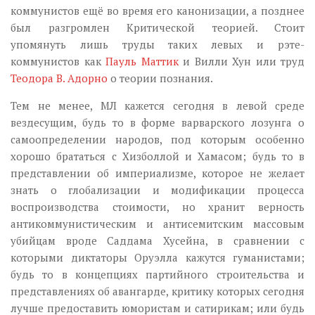
коммунистов ещё во время его канонизации, а позднее
был разгромлен Критической теорией. Стоит
упомянуть лишь труды таких левых и рэте-
коммунистов как
Пауль Маттик
и Вилли Хун или труд
Теодора В. Адорно
о теории познания.
Тем не менее, МЛ кажется сегодня в левой среде
вездесущим, будь то в форме варварского лозунга о
самоопределении народов, под которым особенно
хорошо брататься с Хизболлой и Хамасом; будь то в
представлении об империализме, которое не желает
знать о глобализации и модификации процесса
воспроизводства стоимости, но хранит верность
антикоммунистическим и антисемитским массовым
убийцам вроде Саддама Хусейна, в сравнении с
которыми диктаторы Оруэлла кажутся гуманистами;
будь то в концепциях партийного строительства и
представлениях об авангарде, критику которых сегодня
лучше предоставить юмористам и сатирикам; или будь