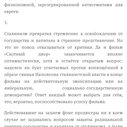
физиономией, зарезервированной антисемитами для
евреев.
3.
Сталинизм превратил стремление к освобождению от
государства и капитала в странное представление. Но
это не повод отказываться от критики. Да и фильм
«Скотный двор» заканчивается вполне
оптимистически, хотя и остаётся открытым вопрос:
нацелен ли бунт угнетаемых против воплощённой в
образе свиньи Наполеона сталинистской власти в конце
фильма на действительную эмансипацию или на
либеральную, социально-государственную
демократию? Ответ каждый может выбрать для себя,
что, вероятно, поспособствовало успеху фильма.
Действовавшие на заднем фоне продюсеры ни в коем
случае не задавались вопросом защиты радикальной
критики государства и капитала от сталинизма, а были