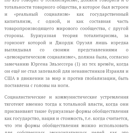
тотальности товарного общества, в которое был встроен
и «реальный социализм» как государственный
капитализм, с одной, и как составная часть
товаропроизводящего мирового сообщества, с другой
стороны. Буржуазная теория тоталитаризма, за
горизонт которой и Джордж Оруэлл лишь изредка
выглядывал со своими представлениями о
«демократическом социализме», должна была, согласно
замечанию Юргена Эльзессера (1) из тех времён, когда
он ещё не стал запевалой для ненавистников Израиля и
США в движении за мир и против глобализации, быть
поставлена с головы на ноги.
Социалистические и коммунистические устремления
тяготеют именно тогда к тотальной власти, когда они
присваивают такие буржуазные формы обобществления
как государство, нация и стоимость, т.е. когда считается,
что эти формы обобществления можно использовать
для собственных эмансипативных целей, как это