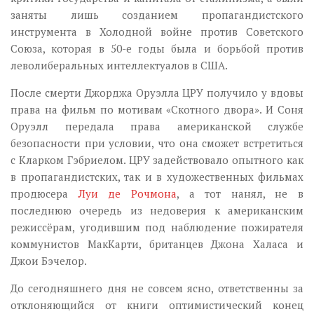
заняты лишь созданием пропагандистского
инструмента в Холодной войне против Советского
Союза, которая в 50-е годы была и борьбой против
леволиберальных интеллектуалов в США.
После смерти Джорджа Оруэлла ЦРУ получило у вдовы
права на фильм по мотивам «Скотного двора». И Соня
Оруэлл передала права американской службе
безопасности при условии, что она сможет встретиться
с Кларком Гэбриелом. ЦРУ задействовало опытного как
в пропагандистских, так и в художественных фильмах
продюсера
Луи де Рочмона
, а тот нанял, не в
последнюю очередь из недоверия к американским
режиссёрам, угодившим под наблюдение пожирателя
коммунистов МакКарти, британцев Джона Халаса и
Джои Бэчелор.
До сегодняшнего дня не совсем ясно, ответственны за
отклоняющийся от книги оптимистический конец