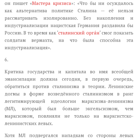
он пишет «
Мастера кризиса
»: «Что бы ни осуждалось
как альтернатива политике Сталина — её нельзя
рассматривать изолированно. Без накопления и
индустриализации нацистская Германия раздавила бы
Россию. В то время как ‘
сталинский орг
á
н
‘ смог показать
солдатам вермахта, на что была способна эта
индустриализация».
6.
Критика государства и капитала во имя всеобщей
эмансипации должна сегодня, в первую очередь,
обратиться против сталинизма в теории. Ленинские
догмы в форме возведённого сталинизмом в ранг
легитимирующей идеологии марксизма-ленинизма
(МЛ), который был больше энгельсизмом, чем
марксизмом, повлияли не только на марксистско-
ленинистских левых.
Хотя МЛ подвергался нападкам со стороны левых