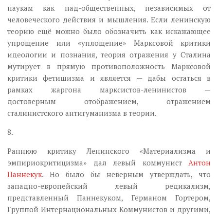
наукам как над-общественных, независимых от
человеческого действия и мышления. Если ленинскую
теорию ещё можно было обозначить как искажающее
упрощение или «уплощение» Марксовой критики
идеологии и познания, теория отражения у Сталина
мутирует в прямую противоположность Марксовой
критики фетишизма и является — дабы остаться в
рамках жаргона марксистов-ленинистов —
достоверным отображением, отражением
сталинистского антигуманизма в теории.
8.
Раннюю критику Ленинского «Материализма и
эмпириокритицизма» дал левый коммунист
Антон
Паннекук
. Но было бы неверным утверждать, что
западно-европейский левый редикализм,
представленный Паннекуком, Германом Гортером,
Группой Интернациональных Коммунистов и другими,