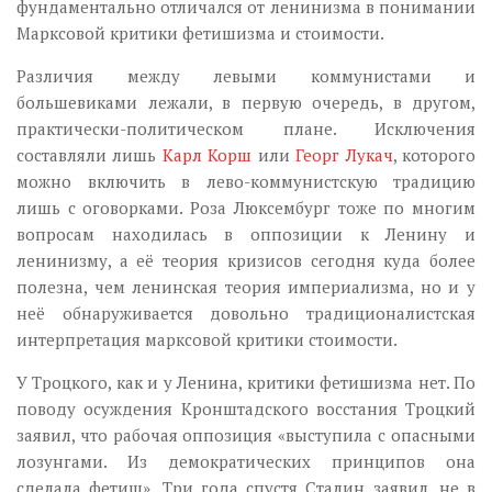
фундаментально отличался от ленинизма в понимании
Марксовой критики фетишизма и стоимости.
Различия между левыми коммунистами и
большевиками лежали, в первую очередь, в другом,
практически-политическом плане. Исключения
составляли лишь
Карл Корш
или
Георг Лукач
, которого
можно включить в лево-коммунистскую традицию
лишь с оговорками. Роза Люксембург тоже по многим
вопросам находилась в оппозиции к Ленину и
ленинизму, а её теория кризисов сегодня куда более
полезна, чем ленинская теория империализма, но и у
неё обнаруживается довольно традиционалистская
интерпретация марксовой критики стоимости.
У Троцкого, как и у Ленина, критики фетишизма нет. По
поводу осуждения Кронштадского восстания Троцкий
заявил, что рабочая оппозиция «выступила с опасными
лозунгами. Из демократических принципов она
сделала фетиш». Три года спустя Сталин заявил, не в