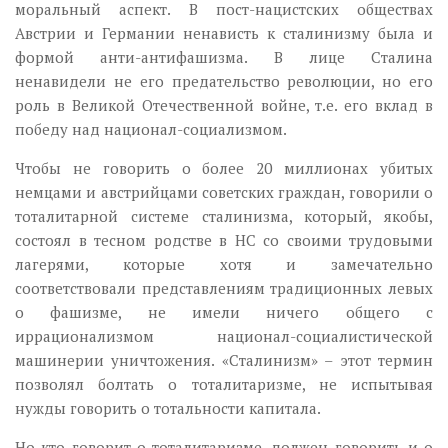
моральный аспект. В пост-нацистских обществах
Австрии и Германии ненависть к сталинизму была и
формой анти-антифашизма. В лице Сталина
ненавидели не его предательство революции, но его
роль в Великой Отечественной войне, т.е. его вклад в
победу над национал-социализмом.
Чтобы не говорить о более 20 миллионах убитых
немцами и австрийцами советских граждан, говорили о
тоталитарной системе сталинизма, который, якобы,
состоял в тесном родстве в НС со своими трудовыми
лагерями, которые хотя и замечательно
соответствовали представлениям традиционных левых
о фашизме, не имели ничего общего с
иррационализмом национал-социалистической
машинерии уничтожения. «Сталинизм» – этот термин
позволял болтать о тоталитаризме, не испытывая
нужды говорить о тотальности капитала.
Но кто говорит о тоталитаризме, должен говорить и о