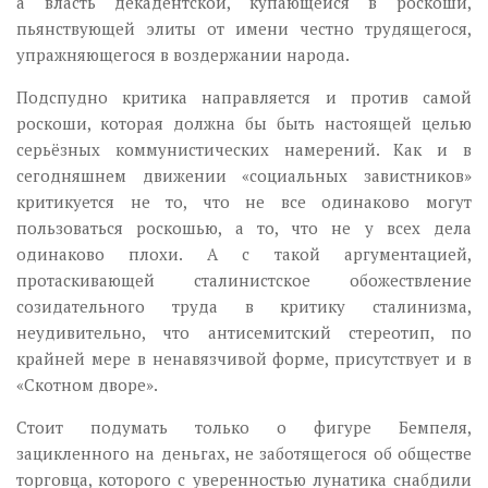
а власть декадентской, купающейся в роскоши,
пьянствующей элиты от имени честно трудящегося,
упражняющегося в воздержании народа.
Подспудно критика направляется и против самой
роскоши, которая должна бы быть настоящей целью
серьёзных коммунистических намерений. Как и в
сегодняшнем движении «социальных завистников»
критикуется не то, что не все одинаково могут
пользоваться роскошью, а то, что не у всех дела
одинаково плохи. А с такой аргументацией,
протаскивающей сталинистское обожествление
созидательного труда в критику сталинизма,
неудивительно, что антисемитский стереотип, по
крайней мере в ненавязчивой форме, присутствует и в
«Скотном дворе».
Стоит подумать только о фигуре Бемпеля,
зацикленного на деньгах, не заботящегося об обществе
торговца, которого с уверенностью лунатика снабдили