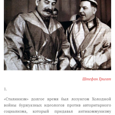
Музика революції
Візуальне
Научпоп
Головне
Цитати
Inter/antinational
Штефан Григат
1.
«Сталинизм» долгое время был лозунгом Холодной
войны буржуазных идеологов против авторитарного
социализма, который придавал антикоммунизму