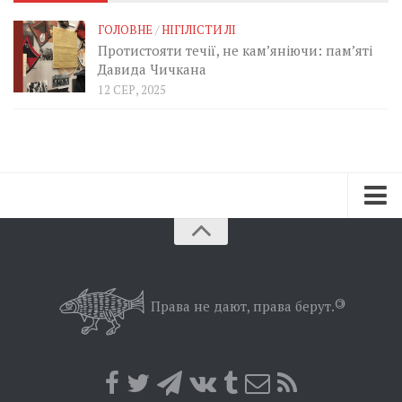
ГОЛОВНЕ
/
НІГІЛІСТИ ЛІ
Протистояти течії, не кам’яніючи: пам’яті
Давида Чичкана
12 СЕР, 2025
Зараз
Минуле
Позиція
Права не дают, права берут.
©
Дії
Belles lettres
Агітатор