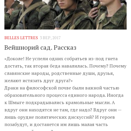
BELLES LETTRES
3 ВЕР, 2017
Вейшнорий сад. Рассказ
«Доколе! Не успели одних собратьев из-под гнета
достать, так вторая беда навалилась. Почему? Почему
славянские народы, родственные души, друзья,
желают истязать друг друга?»
Драки на философской почве были важной частью
образовательного процесса единого народа. Иногда
к Шмыге подкрадывались крамольные мысли. А
вдруг они находятся не там, где надо? Вдруг они —
лишь орудие политических дискуссий? И героев
позабудут, и достанется им лишь малая часть