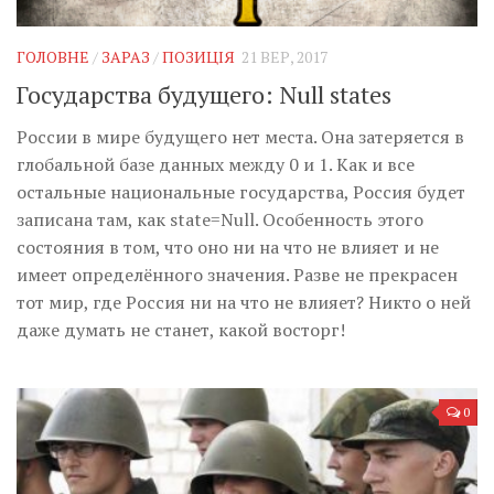
Музика революції
Візуальне
ГОЛОВНЕ
/
ЗАРАЗ
/
ПОЗИЦІЯ
21 ВЕР, 2017
Научпоп
Государства будущего: Null states
Головне
России в мире будущего нет места. Она затеряется в
Цитати
глобальной базе данных между 0 и 1. Как и все
остальные национальные государства, Россия будет
Inter/antinational
записана там, как state=Null. Особенность этого
состояния в том, что оно ни на что не влияет и не
имеет определённого значения. Разве не прекрасен
тот мир, где Россия ни на что не влияет? Никто о ней
даже думать не станет, какой восторг!
0