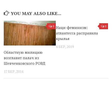
YOU MAY ALSO LIKE...
0
0
Наци-феминизм:
атлантесса расправила
крылья
8 БЕР, 2019
Областную милицию
возглавит палач из
Шевченковского РОВД
17 БЕР, 2014