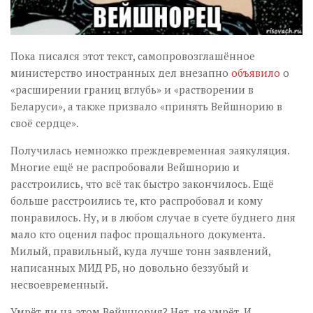
Пока писался этот текст, самопровозглашённое
министерство иностранных дел внезапно
объявило
о
«расширении границ вглубь» и «растворении в
Беларуси», а также призвало «принять Вейшнорию в
своё сердце».
Получилась немножко преждевременная эаякуляция.
Многие ещё не распробовали Вейшнорию и
расстроились, что всё так быстро закончилось. Ещё
больше расстроились те, кто распробовал и кому
понравилось. Ну, и в любом случае в суете буднего дня
мало кто оценил пафос прощального документа.
Милый, правильный, куда лучше тонн заявлений,
написанных МИД РБ, но довольно беззубый и
несвоевременный.
Умрёт ли на этом Вейшнория? Нет, не умрёт. И