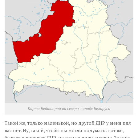
Музика революції
Візуальне
Научпоп
Головне
Цитати
Inter/antinational
Карта Вейшнории на северо-западе Беларуси
Такой же, только маленькой, но другой ДНР у меня для
вас нет. Ну, такой, чтобы вы могли подумать: вот же,
бывает и хорошая ДНР, не только лишь плохие. Значит,