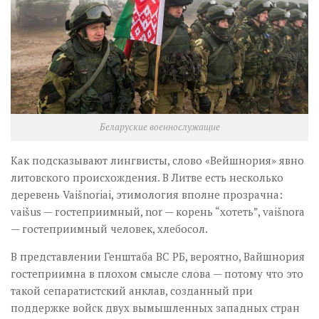
Беларуские военнослужащие
Как подсказывают лингвисты, слово «Вейшнория» явно
литовского происхождения. В Литве есть несколько
деревень Vaišnoriai, этимология вполне прозрачна:
vaišus — гостеприимный, nor — корень “хотеть”, vaišnora
— гостеприимный человек, хлебосол.
В представлении Генштаба ВС РБ, вероятно, Вайшнория
гостеприимна в плохом смысле слова — потому что это
такой сепаратистский анклав, созданный при
поддержке войск двух вымышленных западных стран