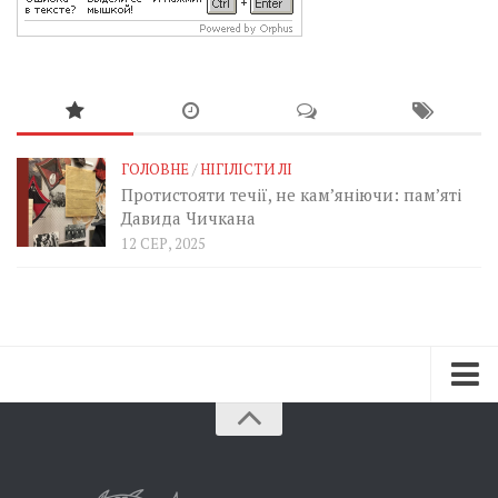
ГОЛОВНЕ
/
НІГІЛІСТИ ЛІ
Протистояти течії, не кам’яніючи: пам’яті
Давида Чичкана
12 СЕР, 2025
Зараз
Минуле