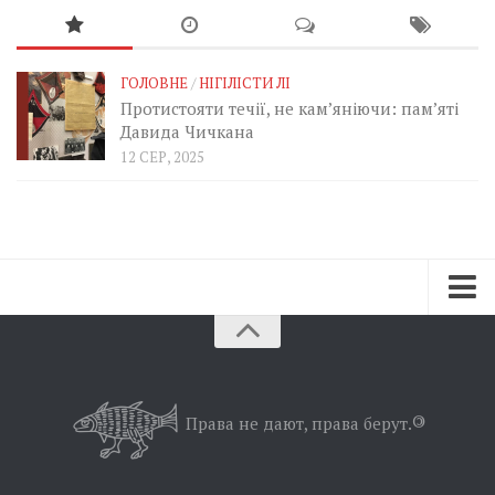
ГОЛОВНЕ
/
НІГІЛІСТИ ЛІ
Протистояти течії, не кам’яніючи: пам’яті
Давида Чичкана
12 СЕР, 2025
Зараз
Минуле
Позиція
Права не дают, права берут.
©
Дії