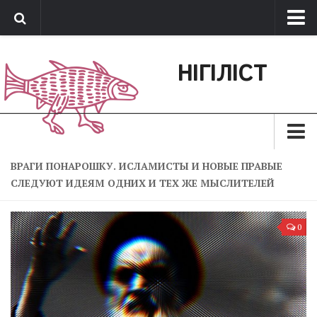
Про нас
НІГІЛІСТ
Обратная связь
Поддержать сайт
Зараз
ВРАГИ ПОНАРОШКУ. ИСЛАМИСТЫ И НОВЫЕ ПРАВЫЕ
СЛЕДУЮТ ИДЕЯМ ОДНИХ И ТЕХ ЖЕ МЫСЛИТЕЛЕЙ
Минуле
Позиція
0
Дії
Belles lettres
Агітатор