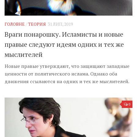
Музика революції
Візуальне
Научпоп
ГОЛОВНЕ
/
ТЕОРИЯ
31 ЛИП, 2019
Враги понарошку. Исламисты и новые
Головне
правые следуют идеям одних и тех же
Цитати
мыслителей
Inter/antinational
Новые правые утверждают, что защищают западные
ценности от политического ислама. Однако оба
движения ссылаются на одних и тех же мыслителей.
0