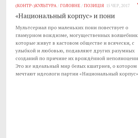
(КОНТР-)КУЛЬТУРА
/
ГОЛОВНЕ
/
ПОЗИЦІЯ
15 ЧЕР, 2017
«Национальный корпус» и пони
Мультсериал про маленьких пони повествует о
гламурном вождизме, могущественных волшебник
которые живут в кастовом обществе и всячески, с
улыбкой и любовью, подавляют других разумных
созданий по причине их врождённой неполноценн
Это же идеальный мир белых кшатриев, о котором
мечтают идеологи партии «Национальный корпус»