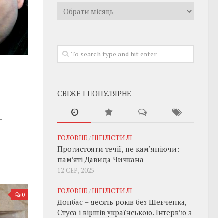
Архивы
СВІЖЕ І ПОПУЛЯРНЕ
—
ГОЛОВНЕ
/
НІГІЛІСТИ ЛІ
Протистояти течії, не кам’яніючи:
пам’яті Давида Чичкана
12 СЕР, 2025
ГОЛОВНЕ
/
НІГІЛІСТИ ЛІ
0
Донбас – десять років без Шевченка,
Стуса і віршів українською. Інтерв’ю з