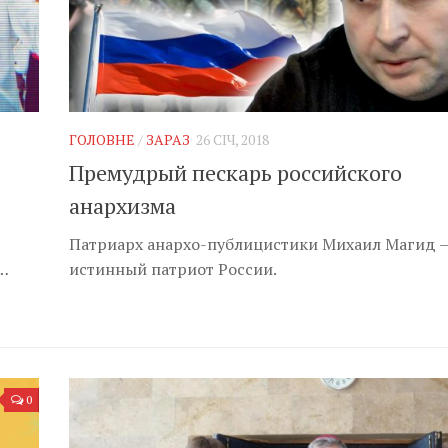
ГОЛОВНЕ
/
ЗАРАЗ
26 СІЧ, 2018
Премудрый пескарь российского
анархизма
Патриарх анархо-публицистики Михаил Магид 
…
истинный патриот России.
0