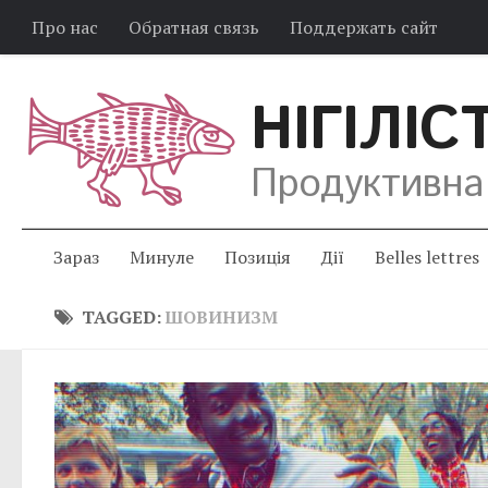
Про нас
Обратная связь
Поддержать сайт
НІГІЛІС
Продуктивна
Зараз
Минуле
Позиція
Дії
Belles lettres
TAGGED:
ШОВИНИЗМ