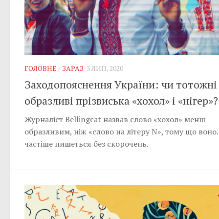
ГОЛОВНЕ
/
ЗАРАЗ
3 ЛИП, 2020
Заходопояснення України: чи тотожні
образливі прізвиська «хохол» і «нігер»?
Журналіст Bellingcat назвав слово «хохол» менш
образливим, ніж «слово на літеру N», тому що воно
частіше пишеться без скорочень.