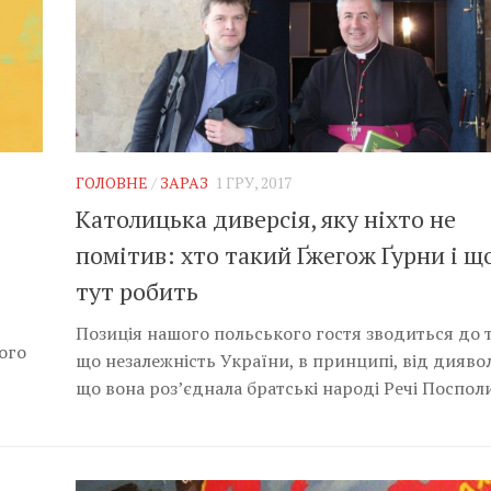
ГОЛОВНЕ
/
ЗАРАЗ
1 ГРУ, 2017
Католицька диверсія, яку ніхто не
помітив: хто такий Ґжегож Ґурни і що
тут робить
Позиція нашого польського гостя зводиться до т
ого
що незалежність України, в принципі, від дияво
що вона роз’єднала братські народі Речі Посполи