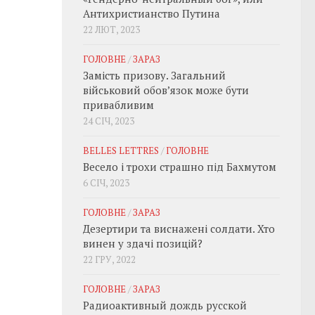
Антихристианство Путина
22 ЛЮТ, 2023
ГОЛОВНЕ
/
ЗАРАЗ
Замість призову. Загальний
військовий обовʼязок може бути
привабливим
24 СІЧ, 2023
BELLES LETTRES
/
ГОЛОВНЕ
Весело і трохи страшно під Бахмутом
6 СІЧ, 2023
ГОЛОВНЕ
/
ЗАРАЗ
Дезертири та виснажені солдати. Хто
винен у здачі позицій?
22 ГРУ, 2022
ГОЛОВНЕ
/
ЗАРАЗ
Радиоактивный дождь русской