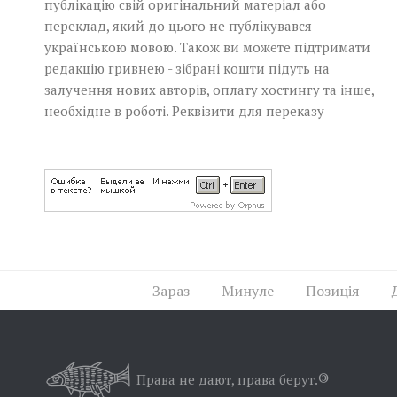
публікацію свій оригінальний матеріал або
переклад, який до цього не публікувався
українською мовою. Також ви можете підтримати
редакцію гривнею - зібрані кошти підуть на
залучення нових авторів, оплату хостингу та інше,
необхідне в роботі.
Реквізити для переказу
Зараз
Минуле
Позиція
Права не дают, права берут.
©