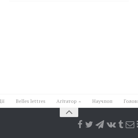
Дії
Belles lettres
Агітатор
Научпоп
Голов