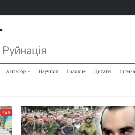
Т
 Руйнація
Агітатор
Научпоп
Головне
Цитати
Inter/
0