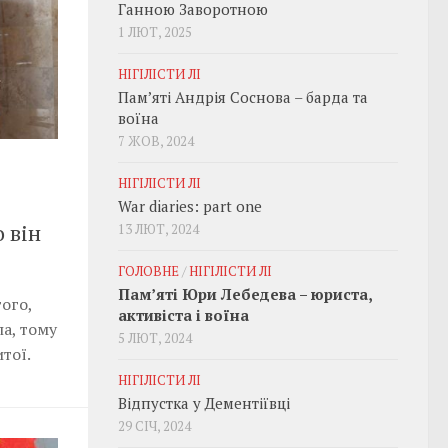
Ганною Заворотною
1 ЛЮТ, 2025
НІГІЛІСТИ ЛІ
Пам’яті Андрія Соснова – барда та
воїна
7 ЖОВ, 2024
НІГІЛІСТИ ЛІ
War diaries: part one
 він
13 ЛЮТ, 2024
ГОЛОВНЕ
/
НІГІЛІСТИ ЛІ
Пам’яті Юри Лебедева – юриста,
ого,
активіста і воїна
ла, тому
5 ЛЮТ, 2024
тої.
НІГІЛІСТИ ЛІ
Відпустка у Дементіївці
29 СІЧ, 2024