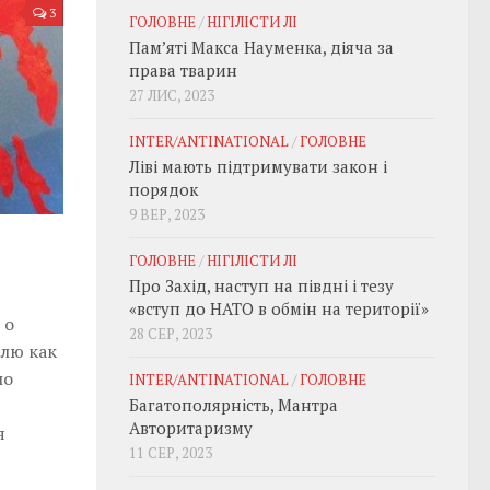
3
ГОЛОВНЕ
/
НІГІЛІСТИ ЛІ
Пам’яті Макса Науменка, діяча за
права тварин
27 ЛИС, 2023
INTER/ANTINATIONAL
/
ГОЛОВНЕ
Ліві мають підтримувати закон і
порядок
9 ВЕР, 2023
ГОЛОВНЕ
/
НІГІЛІСТИ ЛІ
Про Захід, наступ на півдні і тезу
«вступ до НАТО в обмін на території»
 о
28 СЕР, 2023
елю как
но
INTER/ANTINATIONAL
/
ГОЛОВНЕ
Багатополярність, Мантра
Авторитаризму
я
11 СЕР, 2023