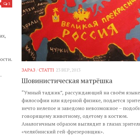
3
ах,
ости.
ЗАРАЗ
/
СТАТТІ
23 ВЕР, 2013
.
Шовинистическая матрёшка
“Умный таджик”, рассуждающий на своём языке
философии или ядерной физике, подается зрит
нечто нелепое и заведомо невозможное – подоб
говорящему животному, одетому в костюм.
Аналогичным образом выглядит в глазах зрител
«челябинский гей-фрезеровщик».