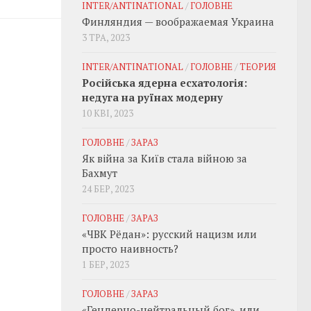
INTER/ANTINATIONAL
/
ГОЛОВНЕ
Финляндия — воображаемая Украина
3 ТРА, 2023
INTER/ANTINATIONAL
/
ГОЛОВНЕ
/
ТЕОРИЯ
Російська ядерна есхатологія:
недуга на руїнах модерну
10 КВІ, 2023
ГОЛОВНЕ
/
ЗАРАЗ
Як війна за Київ стала війною за
Бахмут
24 БЕР, 2023
ГОЛОВНЕ
/
ЗАРАЗ
«ЧВК Рёдан»: русский нацизм или
просто наивность?
1 БЕР, 2023
ГОЛОВНЕ
/
ЗАРАЗ
«Гендерно-нейтральный бог», или