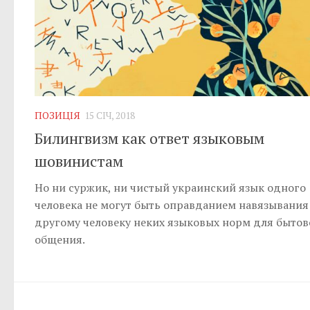
ПОЗИЦІЯ
15 СІЧ, 2018
Билингвизм как ответ языковым
шовинистам
Но ни суржик, ни чистый украинский язык одного
человека не могут быть оправданием навязывания
другому человеку неких языковых норм для бытов
общения.