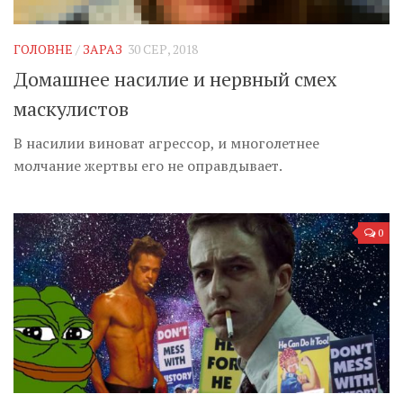
Музика революції
Візуальне
ГОЛОВНЕ
/
ЗАРАЗ
30 СЕР, 2018
Научпоп
Домашнее насилие и нервный смех
Головне
маскулистов
Цитати
В насилии виноват агрессор, и многолетнее
Inter/antinational
молчание жертвы его не оправдывает.
0