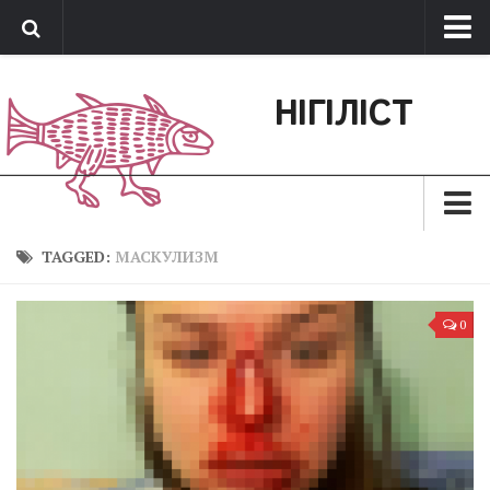
Про нас
НІГІЛІСТ
Обратная связь
Поддержать сайт
Зараз
TAGGED:
МАСКУЛИЗМ
Минуле
0
Позиція
Дії
Belles lettres
Агітатор