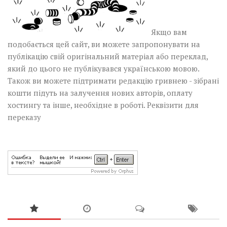
Якщо вам
подобається цей сайт, ви можете запропонувати на
публікацію свій оригінальний матеріал або переклад,
який до цього не публікувався українською мовою.
Також ви можете підтримати редакцію гривнею - зібрані
кошти підуть на залучення нових авторів, оплату
хостингу та інше, необхідне в роботі.
Реквізити для
переказу