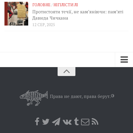
ГОЛОВНЕ
/
НІГІЛІСТИ ЛІ
Протистояти течії, не кам’яніючи: пам’яті
Давида Чичкана
12 СЕР, 2025
Зараз
Минуле
Позиція
Права не дают, права берут.
©
Дії
Belles lettres
Агітатор