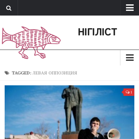
Про нас
НІГІЛІСТ
Обратная связь
Поддержать сайт
Зараз
TAGGED:
ЛЕВАЯ ОППОЗИЦИЯ
Минуле
1
Позиція
Дії
Belles lettres
Агітатор