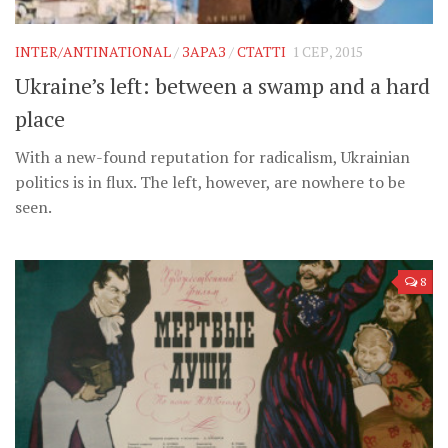
Музика революції
Візуальне
INTER/ANTINATIONAL
/
ЗАРАЗ
/
СТАТТІ
1 СЕР, 2015
Научпоп
Ukraine’s left: between a swamp and a hard
Головне
place
Цитати
With a new-found reputation for radicalism, Ukrainian
politics is in flux. The left, however, are nowhere to be
Inter/antinational
seen.
8