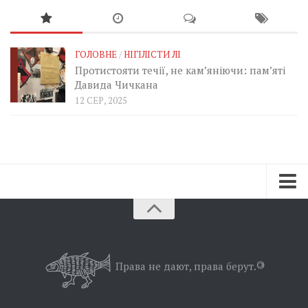
ГОЛОВНЕ
/
НІГІЛІСТИ ЛІ
Протистояти течії, не кам’яніючи: пам’яті
Давида Чичкана
12 СЕР, 2025
Зараз
Минуле
Позиція
Права не дают, права берут.
©
Дії