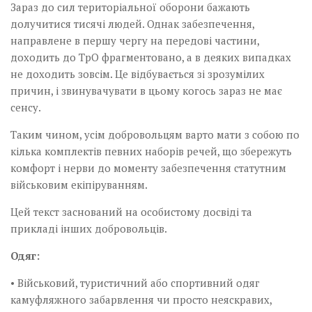
Музика революції
Зараз до сил територіальної оборони бажають
долучитися тисячі людей. Однак забезпечення,
Візуальне
направлене в першу чергу на передові частини,
Научпоп
доходить до ТрО фрагментовано, а в деяких випадках
не доходить зовсім. Це відбувається зі зрозумілих
Головне
причин, і звинувачувати в цьому когось зараз не має
Цитати
сенсу.
Inter/antinational
Таким чином, усім добровольцям варто мати з собою по
кілька комплектів певних наборів речей, що збережуть
комфорт і нерви до моменту забезпечення статутним
військовим екіпіруванням.
Цей текст заснований на особистому досвіді та
прикладі інших добровольців.
Одяг:
• Військовий, туристичний або спортивний одяг
камуфляжного забарвлення чи просто неяскравих,