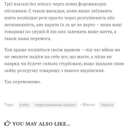
ТрО взагалі без нічого через певні форсмажорні
обставини. Є також випадки, коли люди забувають
взяти необхідні речі просто через розгубленість або
легковажність, але карати їх за це не варто — вони ваші
товариші по службі й від них залежить ваше життя, а
також наша перемога.
Тож краще поділіться своїм крамом — під час війни ви
не зможете надіти на себе все, що маєте, а після ви
навряд чи будете сильно стурбовані, якщо віддали свою
зайву розгрузку товаришу з іншого відділення.
Так переможемо.
·
Tags:
Места:
война
территориальная оборона
Україна
YOU MAY ALSO LIKE...