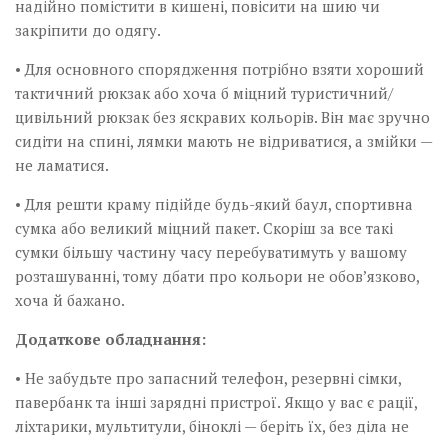
надійно помістити в кишені, повісити на шию чи
закріпити до одягу.
• Для основного спорядження потрібно взяти хороший
тактичний рюкзак або хоча б міцний туристичний/
цивільний рюкзак без яскравих кольорів. Він має зручно
сидіти на спині, лямки мають не відриватися, а змійки —
не ламатися.
• Для решти краму підійде будь-який баул, спортивна
сумка або великий міцний пакет. Скоріш за все такі
сумки більшу частину часу перебуватимуть у вашому
розташуванні, тому дбати про кольори не обов’язково,
хоча й бажано.
Додаткове обладнання:
• Не забудьте про запасний телефон, резервні сімки,
павербанк та інші зарядні пристрої. Якщо у вас є рації,
ліхтарики, мультитули, біноклі — беріть їх, без діла не