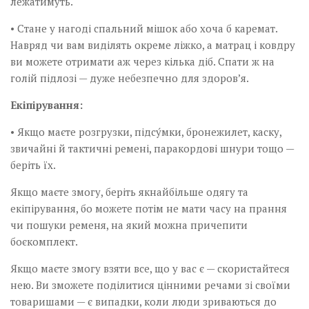
лежатимуть.
• Стане у нагоді спальний мішок або хоча б каремат.
Навряд чи вам виділять окреме ліжко, а матрац і ковдру
ви можете отримати аж через кілька діб. Спати ж на
голій підлозі — дуже небезпечно для здоров’я.
Екіпірування:
• Якщо маєте розгрузки, підсу́мки, бронежилет, каску,
звичайні й тактичні ремені, паракордові шнури тощо —
беріть їх.
Якщо маєте змогу, беріть якнайбільше одягу та
екіпірування, бо можете потім не мати часу на прання
чи пошуки ременя, на який можна причепити
боєкомплект.
Якщо маєте змогу взяти все, що у вас є — скористайтеся
нею. Ви зможете поділитися цінними речами зі своїми
товаришами — є випадки, коли люди зриваються до