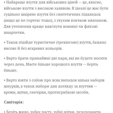
• Найкраще взуття для військових цілей — це, власне,
військове взуття з високою халявою. В ідеалі це має бути
суцільно шкіряне взуття без синтетичних підкладок
(якщо це не гортекс тощо), з глухим язичком-клапаном.
Для утеплення краще вдягнути вовняні чи флісові
шкарпетки.
• Також підійде туристичне (трекінгове) взуття, бажано
високе й без яскравих кольорів.
• Варто брати принаймні дві пари, які ви будете носити
через день. Маєте більше хорошого взуття — беріть
більше.
• Варто взяти з собою про всяк випадок кілька наборів
шнурків, а також набори для догляду за взуттям —
креми, щітки, ганчірки, протигрибкові засоби.
Санітарія:
• Беріть мило, зубну пасту, зубні щітки, дезодоранти,