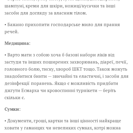
шампуні, креми для шкіри, ножиці/кусачки та інші
засоби для догляду за власним тілом.
• Бажано прихопити господарське мило для прання
речей.
Медицина:
• Варто мати з собою хоча б базові набори ліків від
застуди та інших поширених захворювань, діареї, печії,
головного болю, тиску, хвороб ШКТ тощо. Також можуть
знадобитися бинти — звичайні та еластичні, і засоби для
дезінфекції поранень. Якщо є можливість придбати
джгути Есмарха чи кровоспинні турнікети — беріть
скільки є.
Сумки:
• Документи, гроші, картки та інші цінності найкраще
ховати у гаманцях чи невеликих сумках, котрі можна