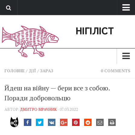
Про нас
НІГІЛІСТ
Обратная связь
Поддержать сайт
Зараз
ГОЛОВНЕ
/
ДІЇ
/
ЗАРАЗ
0 COMMENTS
Минуле
Йдеш на війну — бери все з собою.
Позиція
Поради добровольцю
Дії
АВТОР:
ДМИТРО МРАЧНИК
· 07.03.2022
Belles lettres
Агітатор