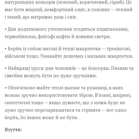
натуральних кольорів (зелений, коричневий, сірий). Це
має бути міцний, комфортний одяг, а головне — теплий
і такий, що витримає дощ і сніг.
• Для додаткового утеплення згодяться підштанники,
термобілизна, флісофі кофти й вовняні светри.
• Беріть із собою високі й теплі шкарпетки — трекінгові,
військові тощо. Уникайте дешевих і низьких шкарпеток.
• Найкращі труси для чоловіків — це боксерки. Плавки та
сімейки можуть бути не дуже зручними.
• Обов’язково майте теплі шапки та рукавиці, в яких
можна зручно використовувати зброю. В’язані, шкіряні,
синтетичні тощо — якщо думаєте, що з ними буде не
дуже зручно перезаряджатися та стріляти — все одно
беріть, бо інших може й не бути.
Взуття: