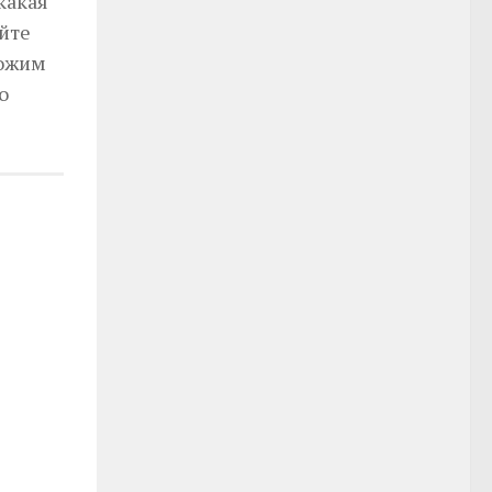
какая
йте
ложим
о