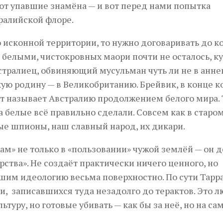
ают упавшие знамёна — и вот перед нами попытка
ралийской флоре.
о исконной территории, то нужно договаривать до ко
белыми, чистокровных маори почти не осталось, ку
встралиец, обвиняющий мусульман чуть ли не в анне
ую родину — в Великобританию. Брейвик, в конце к
нт называет Австралию продолжением белого мира. 
 белые всё правильно сделали. Совсем как в старо
ые шпионы, наш славный народ, их дикари.
ам» не только в «пользовании» чужой землёй — он 
рства». Не создаёт практически ничего ценного, но
шим идеологию весьма поверхностно. По сути Тарр
, записавшихся туда незадолго до терактов. Это л
туру, но готовые убивать — как бы за неё, но на са