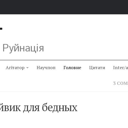
Т
 Руйнація
Агітатор
Научпоп
Головне
Цитати
Inter/
3 CO
йвик для бедных