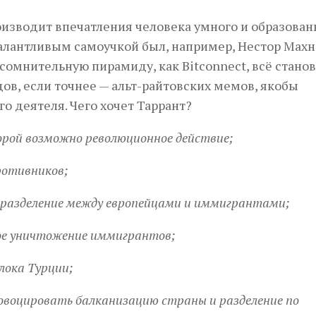
роизводит впечатления человека умного и образован
талантливым самоучкой был, например, Нестор Махн
 сомнительную пирамиду, как Bitconnect, всё стано
ов, если точнее — альт-райтовских мемов, якобы
го деятеля. Чего хочет Таррант?
орой возможно революционное действие;
ротивников;
е разделение между европейцами и иммигрантами;
ое уничтожение иммигрантов;
лока Турции;
овоцировать балканизацию страны и разделение по