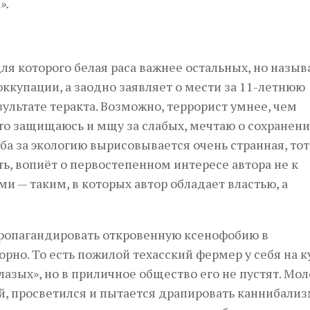
».
ля которого белая раса важнее остальных, но назыв
ккупации, а заодно заявляет о мести за 11-летнюю
ультате теракта. Возможно, террорист умнее, чем
осто защищаюсь и мщу за слабых, мечтаю о сохранен
ба за экологию вырисовывается очень странная, тот
ь, вопиёт о первостепенном интересе автора не к
 — таким, в которых автор обладает властью, а
ропагандировать откровенную ксенофобию в
но. То есть пожилой техасский фермер у себя на к
глазых», но в приличное общество его не пустят. Мо
й, просветился и пытается драпировать каннибали