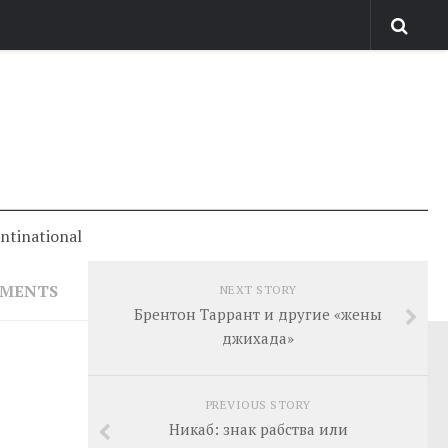
antinational
MMENTS
NEXT STORY
Брентон Таррант и другие «жены
джихада»
PREVIOUS STORY
Никаб: знак рабства или