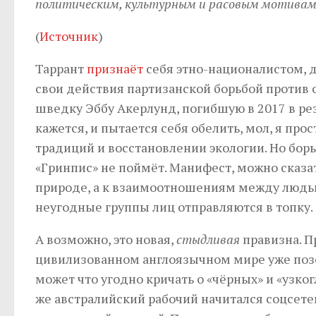
политическим, культурным и расовым мотивам
(
Источник
)
Таррант
признаёт
себя этно-националистом, д
свои действия партизанской борьбой против о
шведку Эббу Акерлунд, погибшую в 2017 в рез
кажется, и пытается себя обелить, мол, я пр
традиций и восстановлении экологии. Но борь
«Гринпис» не поймёт. Манифест, можно сказат
природе, а к взаимоотношениям между людьми
неугодные группы лиц отправляются в топку.
А возможно, это новая,
стыдливая
правизна. П
цивилизованном англоязычном мире уже позор
может что угодно кричать о «чёрных» и «узко
же австралийский рабочий начитался соцсете