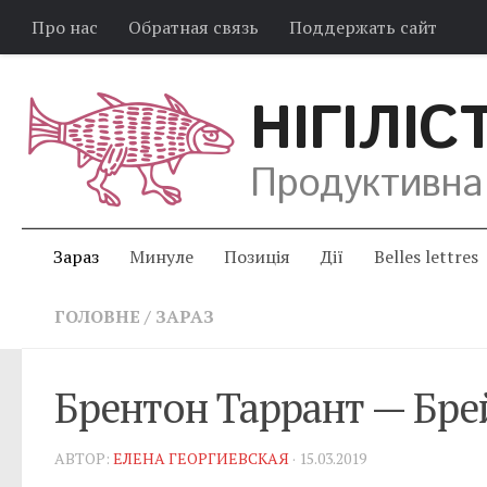
Про нас
Обратная связь
Поддержать сайт
НІГІЛІС
Продуктивна
Зараз
Минуле
Позиція
Дії
Belles lettres
ГОЛОВНЕ
/
ЗАРАЗ
Брентон Таррант — Бре
АВТОР:
ЕЛЕНА ГЕОРГИЕВСКАЯ
· 15.03.2019