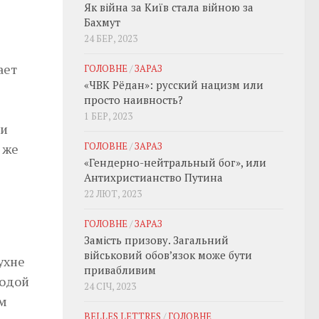
Як війна за Київ стала війною за
Бахмут
24 БЕР, 2023
ает
ГОЛОВНЕ
/
ЗАРАЗ
«ЧВК Рёдан»: русский нацизм или
просто наивность?
1 БЕР, 2023
ии
ГОЛОВНЕ
/
ЗАРАЗ
 же
«Гендерно-нейтральный бог», или
Антихристианство Путина
22 ЛЮТ, 2023
ГОЛОВНЕ
/
ЗАРАЗ
Замість призову. Загальний
військовий обовʼязок може бути
ухне
привабливим
лодой
24 СІЧ, 2023
зм
BELLES LETTRES
/
ГОЛОВНЕ