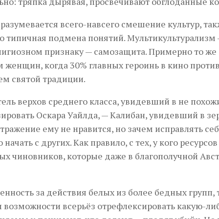
ьно: тряпка дырявая, просвечивают обглоданные ко
разумевается всего-навсего смешение культур, та
о типичная подмена понятий. Мультикультурализм
лигиозном признаку — самозащита. Примерно то же
 женщин, когда 30% главных героинь в кино проти
ем святой традиции.
ель верхов среднего класса, увидевший в не похож
зировать Оскара Уайлда, — Калибан, увидевший в зе
тражение ему не нравится, но зачем исправлять себ
чать с других. Как правило, с тех, у кого ресурсов
ых чиновников, которые даже в благополучной Авс
нность за действия белых из более бедных групп, т
и возможности всерьёз отрефлексировать какую-ли