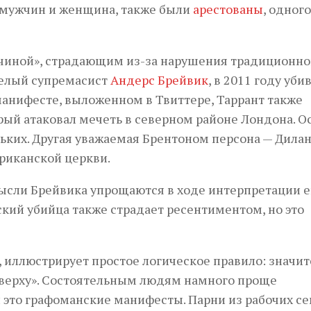
 мужчин и женщина, также были
арестованы
, одного
чиной», страдающим из-за нарушения традиционно
белый супремасист
Андерс Брейвик
, в 2011 году уб
 манифесте, выложенном в Твиттере, Таррант также
рый атаковал мечеть в северном районе Лондона. О
ьких. Другая уважаемая Брентоном персона — Дилан
риканской церкви.
мысли Брейвика упрощаются в ходе интерпретации е
ский убийца также страдает ресентиментом, но это
 иллюстрирует простое логическое правило: значит
«сверху». Состоятельным людям намного проще
и это графоманские манифесты. Парни из рабочих с