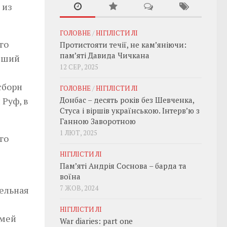
 из
ГОЛОВНЕ
/
НІГІЛІСТИ ЛІ
го
Протистояти течії, не кам’яніючи:
пам’яті Давида Чичкана
ивший
12 СЕР, 2025
сборн
ГОЛОВНЕ
/
НІГІЛІСТИ ЛІ
 Руф, в
Донбас – десять років без Шевченка,
Стуса і віршів українською. Інтерв’ю з
Ганною Заворотною
1 ЛЮТ, 2025
го
НІГІЛІСТИ ЛІ
Пам’яті Андрія Соснова – барда та
воїна
7 ЖОВ, 2024
ельная
НІГІЛІСТИ ЛІ
емей
War diaries: part one