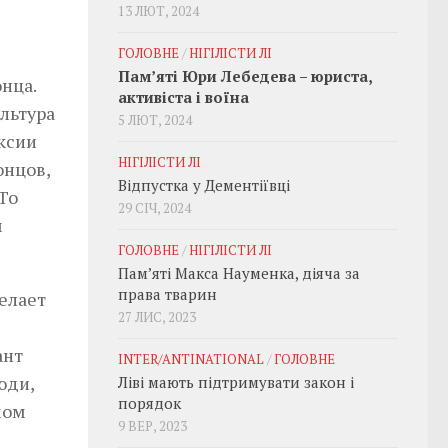
13 ЛЮТ, 2024
ГОЛОВНЕ
/
НІГІЛІСТИ ЛІ
Пам’яті Юри Лебедева – юриста,
нца.
активіста і воїна
льтура
5 ЛЮТ, 2024
ксии
НІГІЛІСТИ ЛІ
онцов,
Відпустка у Дементіївці
То
29 СІЧ, 2024
м
ГОЛОВНЕ
/
НІГІЛІСТИ ЛІ
Пам’яті Макса Науменка, діяча за
права тварин
делает
27 ЛИС, 2023
ант
INTER/ANTINATIONAL
/
ГОЛОВНЕ
юди,
Ліві мають підтримувати закон і
порядок
мом
9 ВЕР, 2023