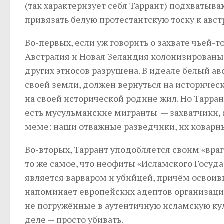
(так характеризует себя Таррант) подхватыв
привязать белую протестантскую тоску к авст
Во-первых, если уж говорить о захвате чьей-т
Австралия и Новая Зеландия колонизированы 
других этносов разрушена. В идеале белый а
своей земли, должен вернуться на историческ
на своей исторической родине жил. Но Тарра
есть мусульманские мигранты — захватчики, а
меме: наши отважные разведчики, их коварн
Во-вторых, Таррант уподобляется своим «враг
то же самое, что неофиты «Исламского Госуда
является варваром и убийцей, причём освоив
напоминает европейских адептов организации
не погружённые в аутентичную исламскую куль
деле — просто убивать.