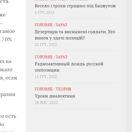
сти.
Весело і трохи страшно під Бахмутом
6 СІЧ, 2023
кже
 —
ГОЛОВНЕ
/
ЗАРАЗ
 самое
Дезертири та виснажені солдати. Хто
винен у здачі позицій?
в 70%
22 ГРУ, 2022
ГОЛОВНЕ
/
ЗАРАЗ
их на
Радиоактивный дождь русской
ркале
оппозиции
я, если
11 ГРУ, 2022
ГОЛОВНЕ
/
ТЕОРИЯ
тралии
Уроки диалектики
28 ЛИС, 2022
о есть
бо