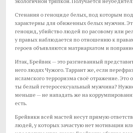
экологичной тряпкой. Получается неубедител
Стенания о геноциде белых, под которым под
характерны для обиженных белых мужчин. Эт
геноцид, убийство людей по расовому или ре
у правых наблюдается по отношению к правам
героев объявляются матриархатом и попрани
Итак, Брейвик — это разгневанный представит
него людях Чужого. Таррант же, если перефра
исламского терроризма своё отражение. Это о
ты белый гетеросексуальный мужчина? Нужно на
меньше — не нападать же на коррумпированн
есть.
Брейвики всей мастей несут прямую ответстве
людей, у которых зачастую нет мотивации ил