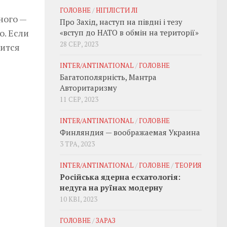
ГОЛОВНЕ
/
НІГІЛІСТИ ЛІ
ного —
Про Захід, наступ на півдні і тезу
о. Если
«вступ до НАТО в обмін на території»
28 СЕР, 2023
вится
INTER/ANTINATIONAL
/
ГОЛОВНЕ
Багатополярність, Мантра
Авторитаризму
11 СЕР, 2023
INTER/ANTINATIONAL
/
ГОЛОВНЕ
Финляндия — воображаемая Украина
3 ТРА, 2023
INTER/ANTINATIONAL
/
ГОЛОВНЕ
/
ТЕОРИЯ
Російська ядерна есхатологія:
недуга на руїнах модерну
10 КВІ, 2023
ГОЛОВНЕ
/
ЗАРАЗ