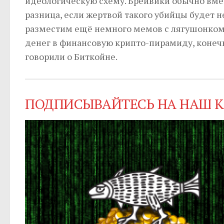
идеологическую схему. Брейвики обычно вмен
разница, если жертвой такого убийцы будет 
разместим ещё немного мемов с лягушонком
денег в финансовую крипто-пирамиду, конеч
говорили о Биткойне.
ПОДПИСЫВАЙТЕСЬ НА НАШ К