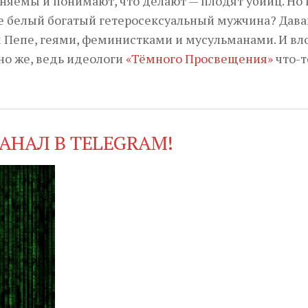
яемы и понимают, что делают — плодят убийц. Но 
не белый богатый гетеросексуальный мужчина? Дава
 Пепе, геями, феминистками и мусульманами. И в
но же, ведь идеологи
«Тёмного Просвещения»
что-т
АНАЛ В TELEGRAM!