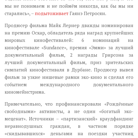
мы не понимаем и не поймём никогда, как бы мы ни
старались», –
подытоживает
Гаянэ Петросян.
Продюсер фильма Майк Лернер дважды номинирован
на премию Оскар, обладатель ряда наград крупнейших
мировых кинофестивалей: 6 номинаций на
кинофестивале «Sundance», премия «Эмми» за лучший
документальный фильм, 2 награды Грирсона за
лучший документальный фильм, приз зрительских
симпатий кинофестиваля в Дурбане. Продюсер вывел
фильм за узкие нишевые рамки эко-кино и сделал его
событием международного документального
киномейнстрима.
Примечательно, что профинансировали «Рождённые
свободными» активисты, а не один «богатый эко-
меценат». Источники – «партизанский» краудфандинг
неравнодушных граждан, в частном порядке
«скидывавшихся» деньгами на поездки участниц