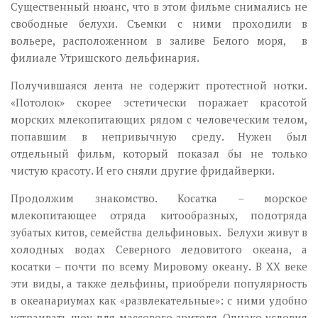
Существенный нюанс, что в этом фильме снимались не
свободные белухи. Съемки с ними проходили в
вольере, расположенном в заливе Белого моря, в
филиале Утришского дельфинария.
Получившаяся лента не содержит протестной нотки.
«Потолок» скорее эстетически поражает красотой
морских млекопитающих рядом с человеческим телом,
попавшим в непривычную среду. Нужен был
отдельный фильм, который показал бы не только
чистую красоту. И его сняли другие фридайверки.
Продолжим знакомство. Косатка – морское
млекопитающее отряда китообразных, подотряда
зубатых китов, семейства дельфиновых. Белухи живут в
холодных водах Северного ледовитого океана, а
косатки – почти по всему Мировому океану. В ХХ веке
эти виды, а также дельфины, приобрели популярность
в океанариумах как «развлекательные»: с ними удобно
устраивать шоу для массового зрителя. Однако условия