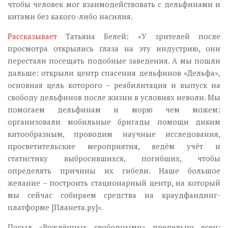
чтобы человек мог взаимодействовать с дельфинами и
китами без какого-либо насилия.
Рассказывает
Татьяна Белей: «У зрителей после
просмотра открылись глаза на эту индустрию, они
перестали посещать подобные заведения. А мы пошли
дальше: открыли центр спасения дельфинов «Дельфа»,
основная цель которого – реабилитация и выпуск на
свободу дельфинов после жизни в условиях неволи. Мы
помогаем дельфинам и морю чем можем:
организовали мобильные бригады помощи диким
китообразным, проводим научные исследования,
просветительские мероприятия, ведём учёт и
статистику выбросившихся, погибших, чтобы
определять причины их гибели. Наше большое
желание – построить стационарный центр, на который
мы сейчас собираем средства на краудфандинг-
платформе [Планета.ру]».
Посыл «Рождённых свободными» предельно ясен: