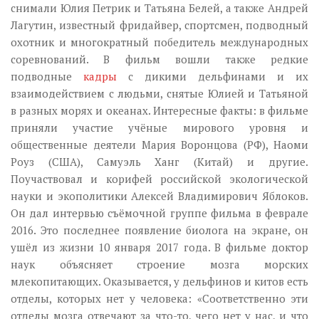
снимали Юлия Петрик и Татьяна Белей, а также Андрей
Лагутин, известный фридайвер, спортсмен, подводный
охотник и многократный победитель международных
соревнований. В фильм вошли также редкие
подводные
кадры
с дикими дельфинами и их
взаимодействием с людьми, снятые Юлией и Татьяной
в разных морях и океанах. Интересные факты: в фильме
приняли участие учёные мирового уровня и
общественные деятели Мария Воронцова (РФ), Наоми
Роуз (США), Самуэль Ханг (Китай) и другие.
Поучаствовал и корифей российской экологической
науки и экополитики Алексей Владимирович Яблоков.
Он дал интервью съёмочной группе фильма в феврале
2016. Это последнее появление биолога на экране, он
ушёл из жизни 10 января 2017 года. В фильме доктор
наук объясняет строение мозга морских
млекопитающих. Оказывается, у дельфинов и китов есть
отделы, которых нет у человека: «Соответственно эти
отделы мозга отвечают за что-то, чего нет у нас, и что