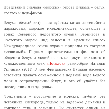
Представим сначала «морских» героев фильма – белух,
косаток и дельфинов.
Белуха (белый кит) – вид зубатых китов из семейства
нарваловых, морское млекопитающее, обитающее в
водах Северного ледовитого океана, Берингова и
Охотского морей. Вид занесён в Красный список
Международного союза охраны природы со статусом
«уязвимый». Первым примечательным фильмом об
общении белух и людей на стыке документального и
художественного стал
«Потолок»
режиссёрки Натальи
Углицких (2011). В нём фридайверка Наталья Авсеенко
готовится плавать обнажённой в ледяной воде Белого
моря в сопровождении белух, и это ей удаётся без
последствий для здоровья.
Фридайвинг – погружение в морскую глубину без
источника кислорода, только на задержке дыхания и
контроле тела и сознания. Он считается одним из