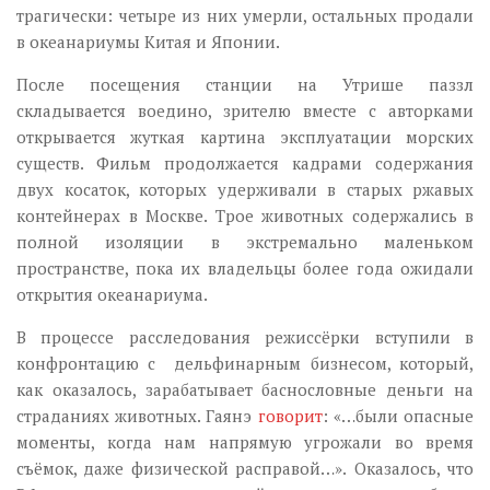
трагически: четыре из них умерли, остальных продали
в океанариумы Китая и Японии.
После посещения станции на Утрише паззл
складывается воедино, зрителю вместе с авторками
открывается жуткая картина эксплуатации морских
существ. Фильм продолжается кадрами содержания
двух косаток, которых удерживали в старых ржавых
контейнерах в Москве. Трое животных содержались в
полной изоляции в экстремально маленьком
пространстве, пока их владельцы более года ожидали
открытия океанариума.
В процессе расследования режиссёрки вступили в
конфронтацию с дельфинарным бизнесом, который,
как оказалось, зарабатывает баснословные деньги на
страданиях животных. Гаянэ
говорит
: «…были опасные
моменты, когда нам напрямую угрожали во время
съёмок, даже физической расправой…».
Оказалось, что