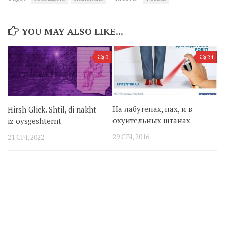
YOU MAY ALSO LIKE...
0
24
На лабутенах, нах, и в
Hirsh Glick. Shtil, di nakht
охуительных штанах
iz oysgeshternt
29 СІЧ, 2016
21 СІЧ, 2022