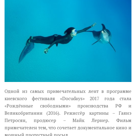
Музика революції
Візуальне
Научпоп
Головне
Цитати
Inter/antinational
Одной из самых примечательных лент в программе
киевского фестиваля «Docudays» 2017 года стала
«Рождённые свободными» производства РФ и
Великобритании (2016). Режиссёр картины – Гаянэ
Петросян, продюсер – Майк Лернер. Фильм
примечателен тем, что cочетает документальное кино и
мощный протестный посыл.