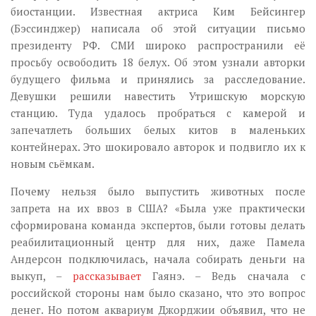
биостанции. Известная актриса Ким Бейсингер
(Бэссинджер) написала об этой ситуации письмо
президенту РФ. СМИ широко распространили её
просьбу освободить 18 белух. Об этом узнали авторки
будущего фильма и принялись за расследование.
Девушки решили навестить Утришскую морскую
станцию. Туда удалось пробраться с камерой и
запечатлеть больших белых китов в маленьких
контейнерах. Это шокировало авторок и подвигло их к
новым сьёмкам.
Почему нельзя было выпустить животных после
запрета на их ввоз в США? «Была уже практически
сформирована команда экспертов, были готовы делать
реабилитационный центр для них, даже Памела
Андерсон подключилась, начала собирать деньги на
выкуп, –
рассказывает
Гаянэ. – Ведь сначала с
российской стороны нам было сказано, что это вопрос
денег. Но потом аквариум Джорджии объявил, что не