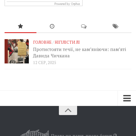
ГОЛОВНЕ
/
НІГІЛІСТИ ЛІ
Протистояти течії, не кам’яніючи: пам’яті
Давида Чичкана
12 СЕР, 2025
Зараз
Минуле
Позиція
Права не дают, права берут.
©