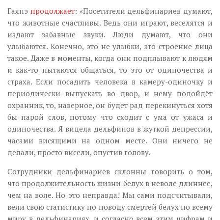
Гаянэ
продолжает
: «Посетители дельфинариев думают,
что животные счастливы. Ведь они играют, веселятся и
издают забавные звуки. Люди думают, что они
улыбаются. Конечно, это не улыбки, это строение лица
такое. Даже в моменты, когда они подплывают к людям
и как-то пытаются общаться, то это от одиночества и
страха. Если посадить человека в камеру-одиночку и
периодически выпускать во двор, и нему подойдёт
охранник, то, наверное, он будет рад перекинуться хотя
бы парой слов, потому что сходит с ума от ужаса и
одиночества. Я видела дельфинов в жуткой депрессии,
часами висящими на одном месте. Они ничего не
делали, просто висели, опустив голову.
Сотрудники дельфинариев склонны говорить о том,
что продолжительность жизни белух в неволе длиннее,
чем на воле. Но это неправда! Мы сами подсчитывали,
вели свою статистику по поводу смертей белух по всему
миру в дельфинариях, и согласно всем этим цифрам и