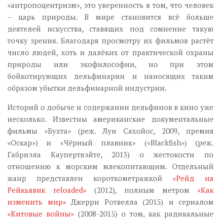
«антропоцентризм», это уверенность в том, что человек
– царь природы. В мире становится всё больше
деятелей искусства, ставящих под сомнение такую
точку зрения. Благодаря просмотру их фильмов растёт
число людей, хоть и далёких от практической охраны
природы или экофилософии, но при этом
бойкотирующих дельфинарии и наносящих таким
образом убытки дельфинарной индустрии.
Историй о добыче и содержании дельфинов в кино уже
несколько. Известны американские документальные
фильмы «Бухта» (реж. Луи Сахойос, 2009, премия
«Оскар») и «Чёрный плавник» («Blackfish») (реж.
Габриэла Каупертвэйте, 2013) о жестокости по
отношению к морским млекопитающим. Отдельный
жанр представлен короткометражкой
«Рейд на
Рейкьявик reloaded»
(2012), полным метром
«Как
изменить мир»
Джерри Ротвелла (2015) и сериалом
«Китовые войны»
(2008-2015) о том, как радикальные