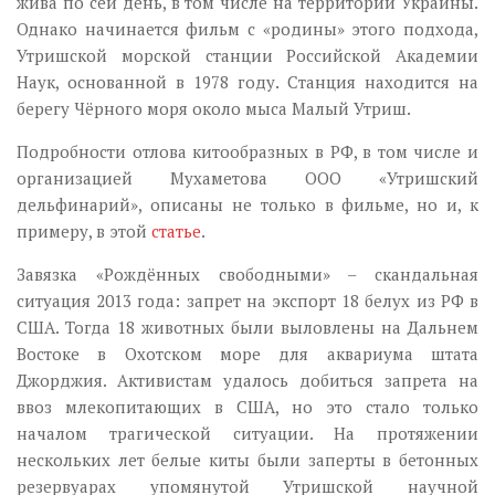
жива по сей день, в том числе на территории Украины.
Однако начинается фильм с «родины» этого подхода,
Утришской морской станции Российской Академии
Наук, основанной в 1978 году. Станция находится на
берегу Чёрного моря около мыса Малый Утриш.
Подробности отлова китообразных в РФ, в том числе и
организацией Мухаметова ООО «Утришский
дельфинарий», описаны не только в фильме, но и, к
примеру, в этой
статье
.
Завязка «Рождённых свободными» – скандальная
ситуация 2013 года: запрет на экспорт 18 белух из РФ в
США. Тогда 18 животных были выловлены на Дальнем
Востоке в Охотском море для аквариума штата
Джорджия. Активистам удалось добиться запрета на
ввоз млекопитающих в США, но это стало только
началом трагической ситуации. На протяжении
нескольких лет белые киты были заперты в бетонных
резервуарах упомянутой Утришской научной