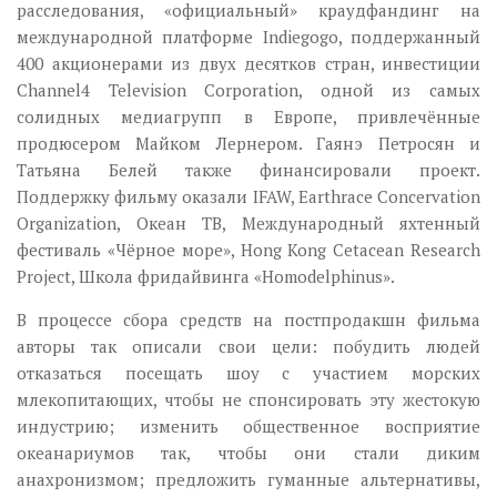
расследования, «официальный» краудфандинг на
международной платформе Indiegogo, поддержанный
400 акционерами из двух десятков стран, инвестиции
Channel4 Television Corporation, одной из самых
солидных медиагрупп в Европе, привлечённые
продюсером Майком Лернером. Гаянэ Петросян и
Татьяна Белей также финансировали проект.
Поддержку фильму оказали IFAW, Earthrace Concervation
Organization, Океан ТВ, Международный яхтенный
фестиваль «Чёрное море», Hong Kong Cetacean Research
Project, Школа фридайвинга «Homodelphinus».
В процессе сбора средств на постпродакшн фильма
авторы так описали свои цели: побудить людей
отказаться посещать шоу с участием морских
млекопитающих, чтобы не спонсировать эту жестокую
индустрию; изменить общественное восприятие
океанариумов так, чтобы они стали диким
анахронизмом; предложить гуманные альтернативы,