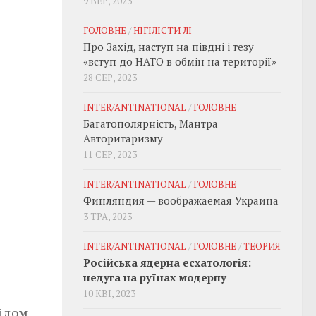
9 ВЕР, 2023
ГОЛОВНЕ
/
НІГІЛІСТИ ЛІ
Про Захід, наступ на півдні і тезу
«вступ до НАТО в обмін на території»
28 СЕР, 2023
INTER/ANTINATIONAL
/
ГОЛОВНЕ
Багатополярність, Мантра
Авторитаризму
11 СЕР, 2023
INTER/ANTINATIONAL
/
ГОЛОВНЕ
Финляндия — воображаемая Украина
3 ТРА, 2023
INTER/ANTINATIONAL
/
ГОЛОВНЕ
/
ТЕОРИЯ
Російська ядерна есхатологія:
недуга на руїнах модерну
10 КВІ, 2023
нідом