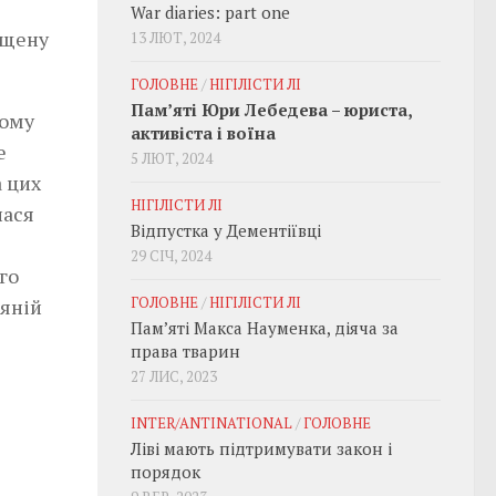
War diaries: part one
ощену
13 ЛЮТ, 2024
ГОЛОВНЕ
/
НІГІЛІСТИ ЛІ
Пам’яті Юри Лебедева – юриста,
ному
активіста і воїна
е
5 ЛЮТ, 2024
а цих
НІГІЛІСТИ ЛІ
лася
Відпустка у Дементіївці
29 СІЧ, 2024
го
ГОЛОВНЕ
/
НІГІЛІСТИ ЛІ
няній
Пам’яті Макса Науменка, діяча за
права тварин
27 ЛИС, 2023
INTER/ANTINATIONAL
/
ГОЛОВНЕ
Ліві мають підтримувати закон і
порядок