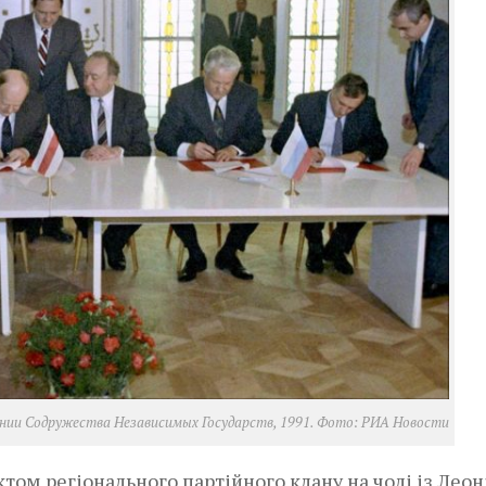
ании Содружества Независимых Государств, 1991. Фото: РИА Новости
ом регіонального партійного клану на чолі із Лео