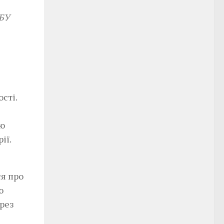
СБУ
сті.
ою
ії.
ся про
ю
ерез