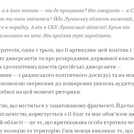
 а я його питаю — ти де працював? Він говорить — в 
ою ти там займався? Йди Луганську область визволяй,
 в порядку. А він в СБУ Луганської області! Крим він
визволяти не хоче. Він приїхав тут заробляти.
тегія, одна з трьох, що її артикулює цей політик і
их диверсантів та про розкрадання державної власно
х ідеологічних пластів (російські диверсанти —
дання — з радянського політичного досвіду) та на м
 допомогою звернення до поширених уявлень аудитор
рібної на цей момент риторики.
ію, що міститься у зацитованому фрагменті. Йдеть
ісцевістю, користується з її благ та має обов’язок ц
й області — це те, що критикована особа втратила ч
позицію та територію. Гнів мовця викликає те, що