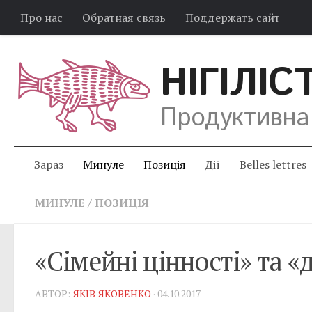
Про нас
Обратная связь
Поддержать сайт
НІГІЛІС
Продуктивна
Зараз
Минуле
Позиція
Дії
Belles lettres
МИНУЛЕ
/
ПОЗИЦІЯ
«Сімейні цінності» та 
АВТОР:
ЯКІВ ЯКОВЕНКО
· 04.10.2017