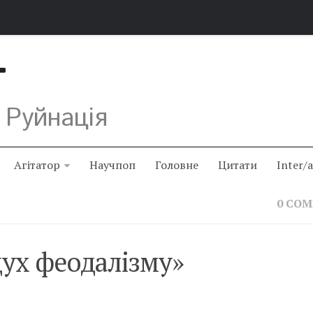
Т
 Руйнація
Агітатор
Научпоп
Головне
Цитати
Inter/
0 CO
«дух феодалізму»