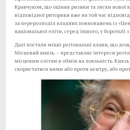
Кравчуком, що оцінив ризики та зиски нової 
відповідної риторики вже на той час відповід
за перерозподіл владних повноважень із «Цент
національної еліти, серед іншого, у боротьбі 
Далі постали міцні регіональні клани, що дещ
Місцевий князь — представляє інтереси регіо
місцевим елітам в обмін на лояльність. Князь
скористатися ними або проти центру, або прот