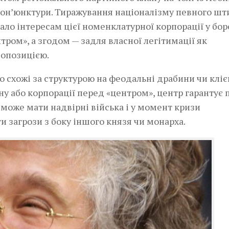
кон’юнктури. Тиражування націоналізму певного шт
ало інтересам цієї номенклатурної корпорації у бор
ром», а згодом — задля власної легітимації як
з опозицією.
о схожі за структурою на феодальні драбини чи кліє
ну або корпорації перед «центром», центр гарантує 
 може мати надвірні війська і у момент кризи
и загрози з боку іншого князя чи монарха.