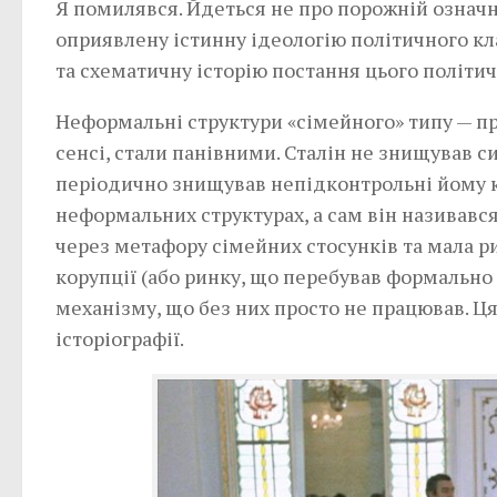
Я помилявся. Йдеться не про порожній означн
оприявлену істинну ідеологію політичного кл
та схематичну історію постання цього політич
Неформальні структури «сімейного» типу — про
сенсі, стали панівними. Сталін не знищував с
періодично знищував непідконтрольні йому кл
неформальних структурах, а сам він називався
через метафору сімейних стосунків та мала р
корупції (або ринку, що перебував формально
механізму, що без них просто не працював. Ця
історіографії.