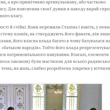
ик, а про примітивно артикульовану, або частково
асу. Для пояснення своєї думки я наведу вкрай спр
ного класу.
сті й стійкі. Вони пережили Сталіна і навіть, у пев
истему кланів, як стверджують його фанати, він лиш
ани, його власна влада багато в чому базувалася н
 «батьком народів». Тобто його влада репрезентува
иси патримоніального панування. Взагалі, елементи
 поза законом) були мастилом для всього радянсько
 тема, на жаль, слабко розроблена зокрема у вітчиз