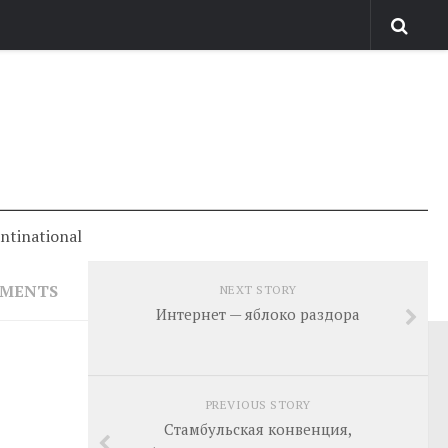
antinational
MMENTS
NEXT STORY
Интернет — яблоко раздора
PREVIOUS STORY
Стамбульская конвенция,