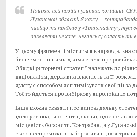
Приїхав цей новий пузатий, колишній СБУ,
Луганської області. Я кажу — контрабанд
навіщо ти приїхав у «Транснафту», тут все
визволяти не хоче, Луганську область він 
У цьому фрагменті міститься виправдальна стра
бізнесмен. Іншими двома є теза про російськ
Обидві риторичні стратегії належать до різни
націоналізм, державна власність та її розкра
думку є способом легітимізувати свої дії за
Тобто йдеться про вибіркову апропріацію пот
Інше можна сказати про виправдальну стратег
ідею регіональної еліти, яка володіє певною м
місцевість боронити. Контрабанда у Луганські
свою неспроможність боронити підконтрольну 