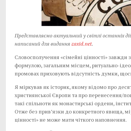
Представляємо актуальний у світлі останніх д
написаний для видання
zaxid.net
.
Словосполучення «сімейні цінності» завжди
формулою, загальним місцем, ритуально-ідео
промовах приховують відсутність думки, щось
Я міркував як історик, якому відомо про деся
християнської Європи та про перенесення/по
такі спільноти як монастирські ордени, інсти
Отже без прив’язки до конкретного явища, мі
цінності» не може мати чіткого наповнення.