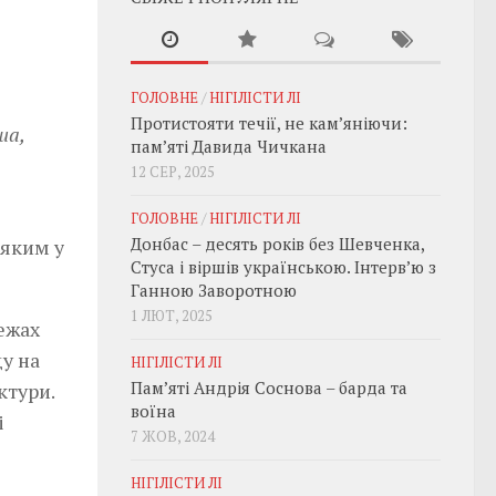
ГОЛОВНЕ
/
НІГІЛІСТИ ЛІ
Протистояти течії, не кам’яніючи:
ша,
пам’яті Давида Чичкана
12 СЕР, 2025
ГОЛОВНЕ
/
НІГІЛІСТИ ЛІ
Донбас – десять років без Шевченка,
 яким у
Стуса і віршів українською. Інтерв’ю з
Ганною Заворотною
1 ЛЮТ, 2025
ежах
у на
НІГІЛІСТИ ЛІ
Пам’яті Андрія Соснова – барда та
ктури.
воїна
і
7 ЖОВ, 2024
НІГІЛІСТИ ЛІ