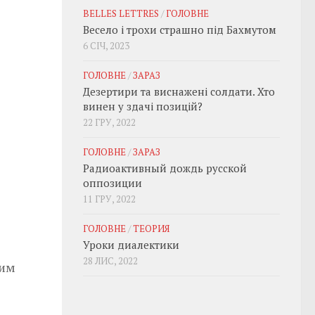
BELLES LETTRES
/
ГОЛОВНЕ
Весело і трохи страшно під Бахмутом
6 СІЧ, 2023
ГОЛОВНЕ
/
ЗАРАЗ
Дезертири та виснажені солдати. Хто
винен у здачі позицій?
22 ГРУ, 2022
ГОЛОВНЕ
/
ЗАРАЗ
Радиоактивный дождь русской
оппозиции
11 ГРУ, 2022
ГОЛОВНЕ
/
ТЕОРИЯ
Уроки диалектики
28 ЛИС, 2022
шим