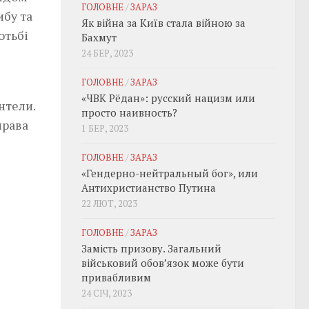
ГОЛОВНЕ
/
ЗАРАЗ
ибу та
Як війна за Київ стала війною за
отьбі
Бахмут
24 БЕР, 2023
ГОЛОВНЕ
/
ЗАРАЗ
«ЧВК Рёдан»: русский нацизм или
нтели.
просто наивность?
права
1 БЕР, 2023
ГОЛОВНЕ
/
ЗАРАЗ
«Гендерно-нейтральный бог», или
Антихристианство Путина
22 ЛЮТ, 2023
ГОЛОВНЕ
/
ЗАРАЗ
Замість призову. Загальний
військовий обовʼязок може бути
привабливим
24 СІЧ, 2023