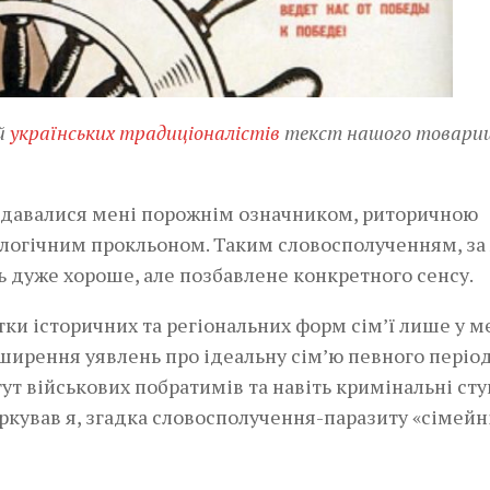
ій
українських традиціоналістів
текст нашого товари
 здавалися мені порожнім означником, риторичною
логічним прокльоном. Таким словосполученням, за
 дуже хороше, але позбавлене конкретного сенсу.
тки історичних та регіональних форм сім’ї лише у м
ширення уявлень про ідеальну сім’ю певного період
тут військових побратимів та навіть кримінальні сту
ркував я, згадка словосполучення-паразиту «сімейн