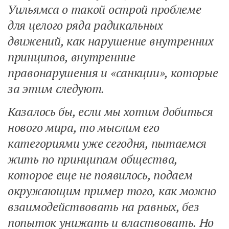
Музика революції
Уильямса о такой острой проблеме
Візуальне
для целого ряда радикальных
Научпоп
движений, как нарушение внутренних
принципов, внутренние
Головне
правонарушения и «санкции», которые
Цитати
за этим следуют.
Inter/antinational
Казалось бы, если мы хотим добиться
нового мира, то мыслим его
категориями уже сегодня, пытаемся
жить по принципам общества,
которое еще не появилось, подаем
окружающим пример того, как можно
взаимодействовать на равных, без
попыток унижать и властвовать. Но