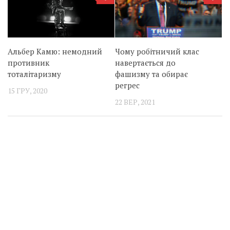
Альбер Камю: немодний
Чому робітничий клас
противник
навертається до
тоталітаризму
фашизму та обирає
регрес
15 ГРУ, 2020
22 ВЕР, 2021