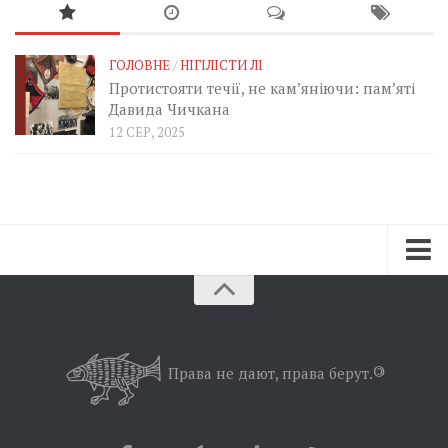
ГОЛОВНЕ
/
НІГІЛІСТИ ЛІ
Протистояти течії, не кам’яніючи: пам’яті
Давида Чичкана
12 СЕР, 2025
Зараз
Минуле
Позиція
Права не дают, права берут.
©
Дії
Belles lettres