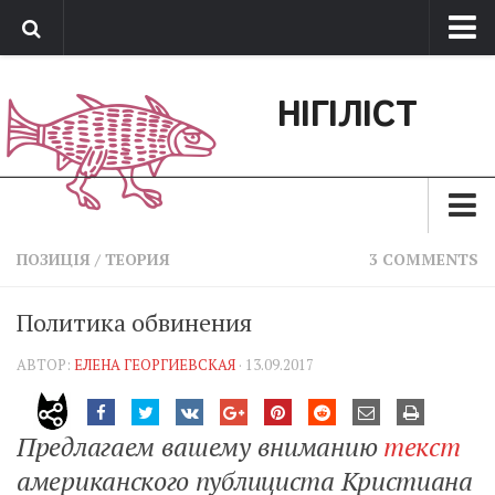
Про нас
НІГІЛІСТ
Обратная связь
Поддержать сайт
Зараз
ПОЗИЦІЯ
/
ТЕОРИЯ
3 COMMENTS
Минуле
Политика обвинения
Позиція
АВТОР:
ЕЛЕНА ГЕОРГИЕВСКАЯ
· 13.09.2017
Дії
Belles lettres
Предлагаем вашему вниманию
текст
Агітатор
американского публициста Кристиана