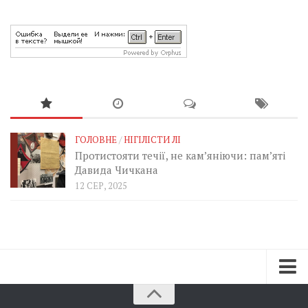
ГОЛОВНЕ
/
НІГІЛІСТИ ЛІ
Протистояти течії, не кам’яніючи: пам’яті
Давида Чичкана
12 СЕР, 2025
Зараз