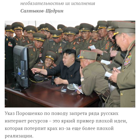
Музика революції
необязательностью их исполнения
Салтыков-Щедрин
Візуальне
Научпоп
Головне
Цитати
Inter/antinational
Указ Порошенко по поводу запрета ряда русских
интернет ресурсов – это яркий пример плохой идеи,
которая потерпит крах из-за еще более плохой
реализации.