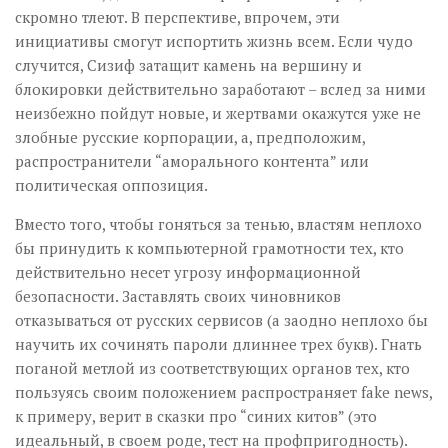
скромно тлеют. В перспективе, впрочем, эти
инициативы смогут испортить жизнь всем. Если чудо
случится, Сизиф затащит камень на вершину и
блокировки действительно заработают – вслед за ними
неизбежно пойдут новые, и жертвами окажутся уже не
злобные русские корпорации, а, предположим,
распространители “аморального контента” или
политическая оппозиция.
Вместо того, чтобы гоняться за тенью, властям неплохо
бы принудить к компьютерной грамотности тех, кто
действительно несет угрозу информационной
безопасности. Заставлять своих чиновников
отказываться от русских сервисов (а заодно неплохо бы
научить их сочинять пароли длиннее трех букв). Гнать
поганой метлой из соответствующих органов тех, кто
пользуясь своим положением распространяет fake news,
к примеру, верит в сказки про “синих китов” (это
идеальный, в своем роде, тест на профпригодность).