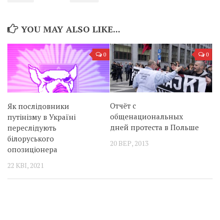
YOU MAY ALSO LIKE...
0
0
Отчёт с
Як послідовники
общенациональных
путінізму в Україні
дней протеста в Польше
переслідують
білоруського
20 ВЕР, 2013
опозиціонера
22 КВІ, 2021