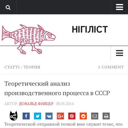
Про нас
НІГІЛІСТ
Обратная связь
Поддержать сайт
Зараз
СТАТТІ
/
ТЕОРИЯ
1 COMMENT
Минуле
Теоретический анализ
Позиція
производственного процесса в СССР
Дії
АВТОР:
ДОНАЛЬД ФИЛЦЕР
· 08.05.2016
Belles lettres
Агітатор
Теоретической отправной точкой мне служит тезис, что