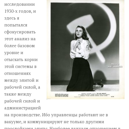
исследовании
1930-х годов, и
здесь я
попытался
сфокусировать
этот анализ на
более базовом
уровне и
отыскать корни
этой системы в
отношениях
между элитой и
рабочей силой, а
также между
рабочей силой и
администрацией
на производстве. Ибо управленцы работают не в
вакууме, и коммуницируют не только другими
прослойками элиты. Наиболее важным отношением в