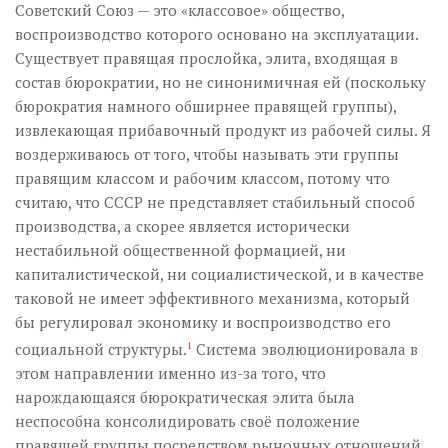
Музика революції
Советский Союз — это «классовое» общество,
воспроизводство которого основано на эксплуатации.
Візуальне
Существует правящая прослойка, элита, входящая в
Научпоп
состав бюрократии, но не синонимичная ей (поскольку
бюрократия намного обширнее правящей группы),
Головне
извлекающая прибавочный продукт из рабочей силы. Я
Цитати
воздерживаюсь от того, чтобы называть эти группы
правящим классом и рабочим классом, потому что
Inter/antinational
считаю, что СССР не представляет стабильный способ
производства, а скорее является исторически
нестабильной общественной формацией, ни
капиталистической, ни социалистической, и в качестве
таковой не имеет эффективного механизма, который
бы регулировал экономику и воспроизводство его
социальной структуры.
1
Система эволюционировала в
этом направлении именно из-за того, что
нарождающаяся бюрократическая элита была
неспособна консолидировать своё положение
правящей группы посредством рыночных отношений.