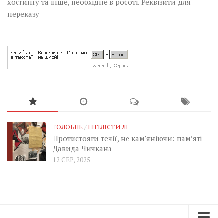
хостингу та інше, необхідне в роботі.
Реквізити для
переказу
ГОЛОВНЕ
/
НІГІЛІСТИ ЛІ
Протистояти течії, не кам’яніючи: пам’яті
Давида Чичкана
12 СЕР, 2025