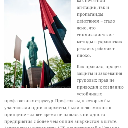
как печатной
Музика революції
агитации, так и
Візуальне
пропаганды
Научпоп
действием – стало
ясно, что
Головне
синдикалистские
Цитати
методы в украинских
реалиях работают
Inter/antinational
плохо.
Как правило, процесс
защиты и завоевания
трудовых прав не
приводил к созданию
устойчивых
профсоюзных структур. Профсоюзы, в которых бы
участвовали одни анархисты, были невозможны в
принципе – за все время не нашлось ни одного
предприятия с более чем одним анархистом в штате.