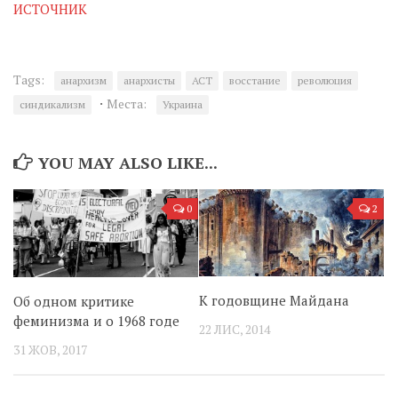
ИСТОЧНИК
Tags:
анархизм
анархисты
АСТ
восстание
революция
·
Места:
синдикализм
Украина
YOU MAY ALSO LIKE...
0
2
К годовщине Майдана
Об одном критике
феминизма и о 1968 годе
22 ЛИС, 2014
31 ЖОВ, 2017