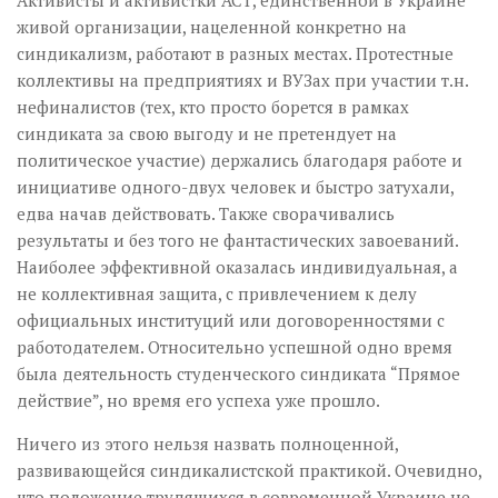
Активисты и активистки АСТ, единственной в Украине
живой организации, нацеленной конкретно на
синдикализм, работают в разных местах. Протестные
коллективы на предприятиях и ВУЗах при участии т.н.
нефиналистов (тех, кто просто борется в рамках
синдиката за свою выгоду и не претендует на
политическое участие) держались благодаря работе и
инициативе одного-двух человек и быстро затухали,
едва начав действовать. Также сворачивались
результаты и без того не фантастических завоеваний.
Наиболее эффективной оказалась индивидуальная, а
не коллективная защита, с привлечением к делу
официальных институций или договоренностями с
работодателем. Относительно успешной одно время
была деятельность студенческого синдиката “Прямое
действие”, но время его успеха уже прошло.
Ничего из этого нельзя назвать полноценной,
развивающейся синдикалистской практикой. Очевидно,
что положение трудящихся в современной Украине не