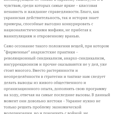
чувствам, среди которых самые яркие – классовая
ненависть и жаждание справедливости. Благо, как
украинская действительность, так и история знает
примеры, способные выгодно конкурировать с
националистическими мифами, не прибегая к
манипуляциям и откровенному вранью.
Само осознание такого положения вещей, при котором
“фирменные” анархистские практики –
революционный синдикализм, анархо-синдикализм,
инсуррекционизм и прочие оказываются не у дел, уже
стоит многого. Вместо растерянности и
неопределённости в стратегии и тактике нам следует
делать выводы из живого общественного и
организационного опыта, дополнять свою программу
на ходу, отвечая на самые последние вызовы. В данный
момент они довольно жестоки – Украине нужно не
только решить проблему экономической
модернизации, но и покончить с войной, не