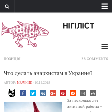
Про нас
НІГІЛІСТ
Обратная связь
Поддержать сайт
Зараз
ПОЗИЦІЯ
38 COMMENTS
Минуле
Что делать анархистам в Украине?
Позиція
АВТОР:
МРАЧНИК
· 10.12.2015
Дії
Belles lettres
За несколько лет
Агітатор
активной работы –