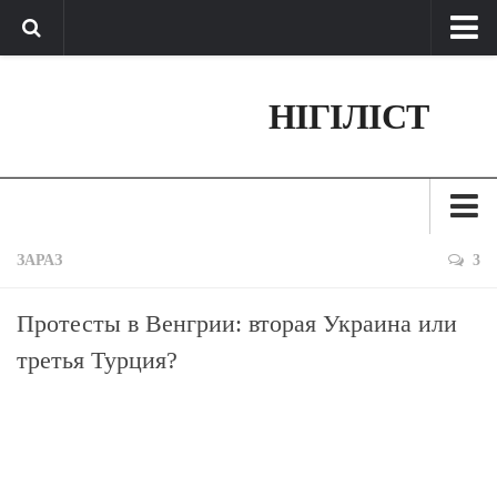
Про нас
НІГІЛІСТ
Обратная связь
Поддержать сайт
Зараз
ЗАРАЗ
3
Минуле
Протесты в Венгрии: вторая Украина или
Позиція
третья Турция?
Дії
Belles lettres
Агітатор