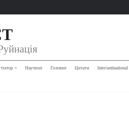
СТ
Руйнація
ітатор
Научпоп
Головне
Цитати
Inter/antinational