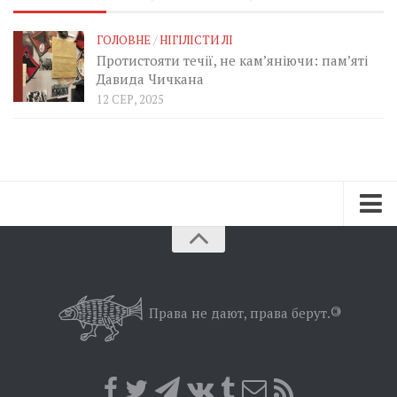
ГОЛОВНЕ
/
НІГІЛІСТИ ЛІ
Протистояти течії, не кам’яніючи: пам’яті
Давида Чичкана
12 СЕР, 2025
Зараз
Минуле
Позиція
Права не дают, права берут.
©
Дії
Belles lettres