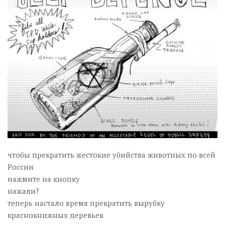
Музика революції
Візуальне
Научпоп
Головне
Цитати
Inter/antinational
чтобы прекратить жестокие убийства животных по всей
России
нажмите на кнопку
нажали?
теперь настало время прекратить вырубку
краснокнижных деревьев