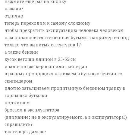
нажмите еще раз на кнопку
нажали?
отлично
теперь переходим к самому сложному
чтобы прекратить эксплуатацию человека человеком
нам понадобится стеклянная бутылка например из под
только что выпитых ессентуков 17
а также бензин
кусок ветоши длиной в 25-35 см
и конечно же керосин или скипидар
в равных пропорциях наливаем в бутылку бензин со
скипидаром
плотно заталкиваем пропитанную бензином тряпку в
горлышко бутылки
поджигаем
бросаем в эксплуататора
(внимание: не в экспулатируемого, а в эксплуататора!)
справились?
так теперь дальше