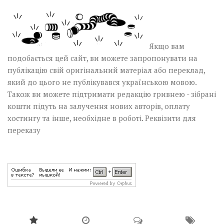
Якщо вам
подобається цей сайт, ви можете запропонувати на
публікацію свій оригінальний матеріал або переклад,
який до цього не публікувався українською мовою.
Також ви можете підтримати редакцію гривнею - зібрані
кошти підуть на залучення нових авторів, оплату
хостингу та інше, необхідне в роботі.
Реквізити для
переказу