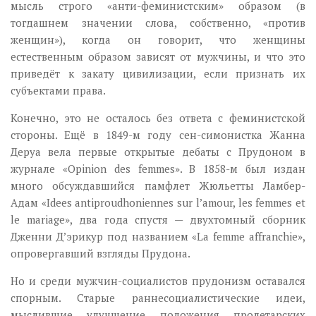
мысль строго «анти-феминистским» образом (в
тогдашнем значении слова, собственно, «против
женщин»), когда он говорит, что женщины
естественным образом зависят от мужчины, и что это
приведёт к закату цивилизации, если признать их
субъектами права.
Конечно, это не осталось без ответа с феминистской
стороны. Ещё в 1849-м году сен-симонистка Жанна
Деруа вела первые открытые дебаты с Прудоном в
журнале «Opinion des femmes». В 1858-м был издан
много обсуждавшийся памфлет Жюльетты Ламбер-
Адам «Idees antiproudhoniennes sur l’amour, les femmes et
le mariage», два года спустя — двухтомный сборник
Дженни Д’эрикур под названием «La femme affranchie»,
опровергавший взгляды Прудона.
Но и среди мужчин-социалистов прудонизм оставался
спорным. Старые раннесоциалистические идеи,
мыслившие улучшение положения пролетарских