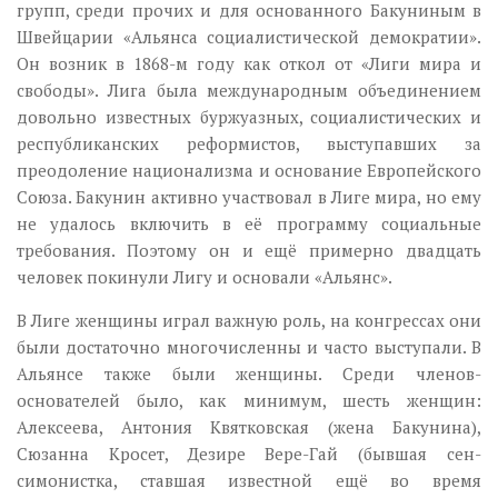
групп, среди прочих и для основанного Бакуниным в
Швейцарии «Альянса социалистической демократии».
Он возник в 1868-м году как откол от «Лиги мира и
свободы». Лига была международным объединением
довольно известных буржуазных, социалистических и
республиканских реформистов, выступавших за
преодоление национализма и основание Европейского
Союза. Бакунин активно участвовал в Лиге мира, но ему
не удалось включить в её программу социальные
требования. Поэтому он и ещё примерно двадцать
человек покинули Лигу и основали «Альянс».
В Лиге женщины играл важную роль, на конгрессах они
были достаточно многочисленны и часто выступали. В
Альянсе также были женщины. Среди членов-
основателей было, как минимум, шесть женщин:
Алексеева, Антония Квятковская (жена Бакунина),
Сюзанна Кросет, Дезире Вере-Гай (бывшая сен-
симонистка, ставшая известной ещё во время