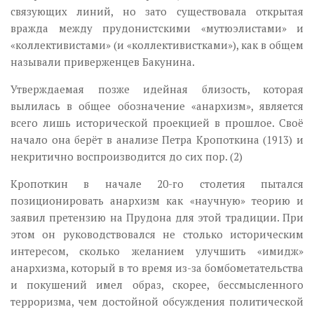
связующих линий, но зато существовала открытая
вражда между прудонистскими «мутюэлистами» и
«коллективистами» (и «коллективистками»), как в общем
называли приверженцев Бакунина.
Утверждаемая позже идейная близость, которая
вылилась в общее обозначение «анархизм», является
всего лишь исторической проекцией в прошлое. Своё
начало она берёт в анализе Петра Кропоткина (1913) и
некритично воспроизводится до сих пор. (2)
Кропоткин в начале 20-го столетия пытался
позиционировать анархизм как «научную» теорию и
заявил претензию на Прудона для этой традиции. При
этом он руководствовался не столько историческим
интересом, сколько желанием улучшить «имидж»
анархизма, который в то время из-за бомбометательства
и покушений имел образ, скорее, бессмысленного
терроризма, чем достойной обсуждения политической