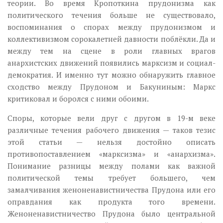
теории. Во время Кропоткина прудонизма как
политического течения больше не существовало,
воспоминания о спорах между прудонизмом и
коллективизмом сорокалетней давности поблёкли. Да и
между тем на сцене в роли главных врагов
анархистских движений появились марксизм и социал-
демократия. И именно тут можно обнаружить главное
сходство между Прудоном и Бакуниным: Маркс
критиковал и боролся с ними обоими.
Споры, которые вели друг с другом в 19-м веке
различные течения рабочего движения — таков тезис
этой статьи — нельзя достойно описать
противопоставлением «марксизма» и «анархизма».
Понимание разницы между полами как важной
политической темы требует большего, чем
замалчивания женоненавистничества Прудона или его
оправдания как продукта того времени.
Женоненавистничество Прудона было центральной