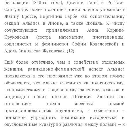
революции 1848-го года), Дженни Гине и Розалия
Сангуэнде. Более поздние списки членов упоминают
Жанну Броссе, Виргинию Барбе как основательницу
секции Альянса в Лионе, а также Дюваль. К числу
сочувствующих принадлежали Анна Корвин-
Круковская (сестра математика, писательницы,
социалистки и феминистки Софии Ковалевской) и
Адель Зиновьева-Жуковская. (12)
Ещё более отчётливо, чем в содействии отдельных
женщин, радикально-феминисткий аспект Альянса
проявляется в его программе: уже во втором пункте
объявляется, что Альянс стремится «к политическому,
экономическому и социальному равенству классов и
индивидов обоих полов». Позиция Альянса по
отношениям полов является прямой
противоположностью прудонизма, а собственно –
попыткой упразднить возникшие исторически и
обусловленные культурно различия между полами — к