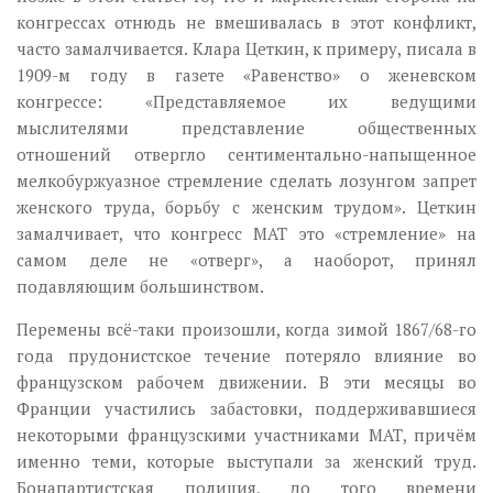
конгрессах отнюдь не вмешивалась в этот конфликт,
часто замалчивается. Клара Цеткин, к примеру, писала в
1909-м году в газете «Равенство» о женевском
конгрессе: «Представляемое их ведущими
мыслителями представление общественных
отношений отвергло сентиментально-напыщенное
мелкобуржуазное стремление сделать лозунгом запрет
женского труда, борьбу с женским трудом». Цеткин
замалчивает, что конгресс МАТ это «стремление» на
самом деле не «отверг», а наоборот, принял
подавляющим большинством.
Перемены всё-таки произошли, когда зимой 1867/68-го
года прудонистское течение потеряло влияние во
французском рабочем движении. В эти месяцы во
Франции участились забастовки, поддерживавшиеся
некоторыми французскими участниками МАТ, причём
именно теми, которые выступали за женский труд.
Бонапартистская полиция, до того времени