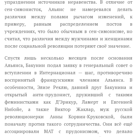
упразднении источников неравенства. В отличие от
сен-симонисток, Альянс не намеревался делать
различия между полами рычагом изменений, к
примеру, равным распределением постов в
учреждениях, что было обычным в сен-симонизме, но
считал, что различия между мужчинами и женщинами
после социальной революции потеряют своё значение.
Спустя лишь несколько месяцев после основания
Альянса, Бакунин подал заявку в генеральный совет о
вступлении в Интернационал — шаг, противоречиво
воспринятый французскими членами Альянса. В
особенности, Элизе Реклю, давний друг Бакунина и
открытый анти-прудонист, друживший с такими
феминистками как Д’Эрикур, Ламерт и Евгенией
Нибойе, а также Виктор Жаклар, муж русской
революционерки Анны Корвин-Круковской, были
поначалу против такого сотрудничества. Они всё ещё
ассоциировали МАТ с прудонизмом, что делало