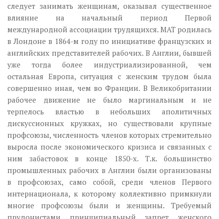
следует занимать женщинам, оказывал существенное
влияние на начальный период Первой
международной ассоциации трудящихся. МАТ родилась
в Лондоне в 1864-м году по инициативе французских и
английских представителей рабочих. В Англии, бывшей
уже тогда более индустриализированной, чем
остальная Европа, ситуация с женским трудом была
совершенно иная, чем во Франции. В Великобритании
рабочее движение не было маргинальным и не
терпелось властью в небольших аполитичных
дискуссионных кружках, но существовали крупные
профсоюзы, численность членов которых стремительно
выросла после экономического кризиса и связанных с
ним забастовок в конце 1850-х. Т.к. большинство
промышленных рабочих в Англии были организованы
в профсоюзах, само собой, среди членов Первого
интернационала, к которому коллективно примкнули
многие профсоюзы были и женщины. Требуемый
прудонистами принципиальный запрет женского