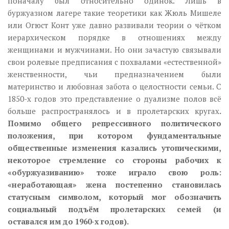
поначалу был относительно одинок. Лишь в
буржуазном лагере такие теоретики как Жюль Мишеле
или Огюст Конт уже давно развивали теории о чётком
иерархическом порядке в отношениях между
женщинами и мужчинами. Но они зачастую связывали
свои ролевые предписания с похвалами «естественной»
женственности, чьи предназначением были
материнство и любовная забота о целостности семьи. С
1850-х годов это представление о дуализме полов всё
больше распространялось и в пролетарских кругах
.
Помимо общего репрессивного политического
положения, при котором фундаментальные
общественные изменения казались утопическими,
некоторое стремление со стороны рабочих к
«обуржуазиванию» тоже играло свою роль:
«неработающая» жена постепенно становилась
статусным символом, который мог обозначить
социальный подъём пролетарских семей (и
оставался им до 1960-х годов).