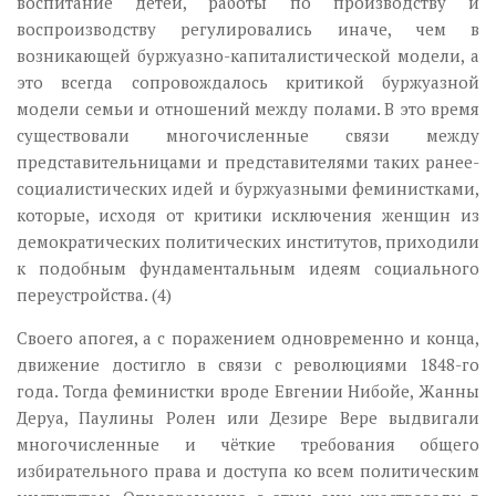
воспитание детей, работы по производству и
воспроизводству регулировались иначе, чем в
возникающей буржуазно-капиталистической модели, а
это всегда сопровождалось критикой буржуазной
модели семьи и отношений между полами. В это время
существовали многочисленные связи между
представительницами и представителями таких ранее-
социалистических идей и буржуазными феминистками,
которые, исходя от критики исключения женщин из
демократических политических институтов, приходили
к подобным фундаментальным идеям социального
переустройства. (4)
Своего апогея, а с поражением одновременно и конца,
движение достигло в связи с революциями 1848-го
года. Тогда феминистки вроде Евгении Нибойе, Жанны
Деруа, Паулины Ролен или Дезире Вере выдвигали
многочисленные и чёткие требования общего
избирательного права и доступа ко всем политическим