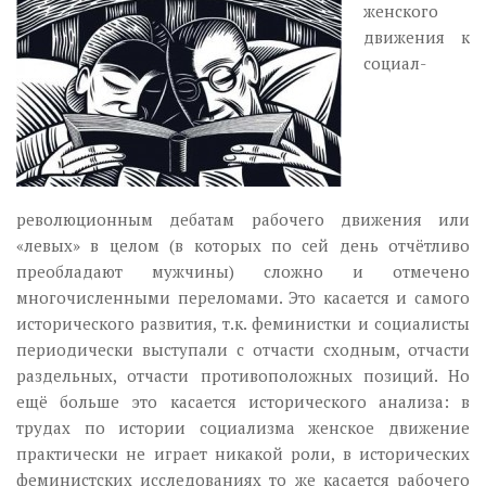
Музика революції
женского
движения к
Візуальне
социал-
Научпоп
Головне
Цитати
Inter/antinational
революционным дебатам рабочего движения или
«левых» в целом (в которых по сей день отчётливо
преобладают мужчины) сложно и отмечено
многочисленными переломами. Это касается и самого
исторического развития, т.к. феминистки и социалисты
периодически выступали с отчасти сходным, отчасти
раздельных, отчасти противоположных позиций. Но
ещё больше это касается исторического анализа: в
трудах по истории социализма женское движение
практически не играет никакой роли, в исторических
феминистских исследованиях то же касается рабочего