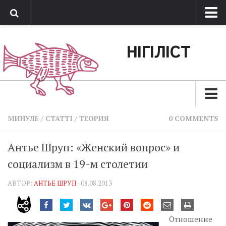
Про нас
НІГІЛІСТ
Обратная связь
Поддержать сайт
Зараз
МИНУЛЕ
/
СТАТТІ
/
ТЕОРИЯ
0 COMMENTS
Минуле
Антье Шруп: «Женский вопрос» и
Позиція
социализм в 19-м столетии
Дії
АВТОР:
АНТЬЕ ШРУП
· 08.08.2013
Belles lettres
Агітатор
Отношение