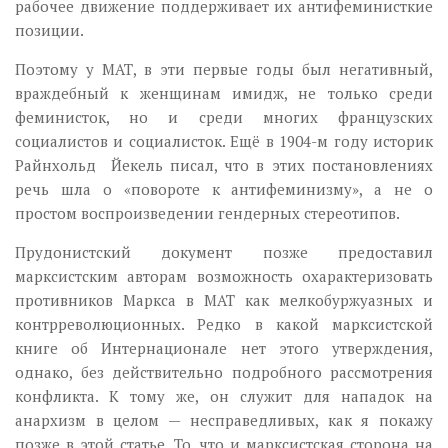
рабочее движение поддерживает их антифеминисткие
позиции.
Поэтому у МАТ, в эти первые годы был негативный,
враждебный к женщинам имидж, не только среди
феминисток, но и среди многих французских
социалистов и социалисток. Ещё в 1904-м году историк
Райнхольд Йекель писал, что в этих постановлениях
речь шла о «повороте к антифеминизму», а не о
простом воспроизведении гендерных стереотипов.
Прудонистский документ позже предоставил
марксистским авторам возможность охарактеризовать
противников Маркса в МАТ как мелкобуржуазных и
контрреволюционных. Редко в какой марксистской
книге об Интернационале нет этого утверждения,
однако, без действительно подробного рассмотрения
конфликта. К тому же, он служит для нападок на
анархизм в целом — несправедливых, как я покажу
позже в этой статье. То, что и марксистская сторона на