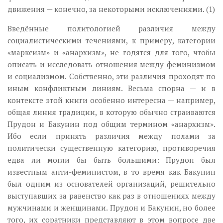
движения — конечно, за некоторыми исключениями. (1)
Введённые политологией различия между
социалистическими течениями, к примеру, категории
«марксизм» и «анархизм», не годятся для того, чтобы
описать и исследовать отношения между феминизмом
и социализмом. Собственно, эти различия проходят по
иным конфликтным линиям. Весьма спорна — и в
контексте этой книги особенно интересна — например,
общая линия традиции, в которую обычно страиваются
Прудон и Бакунин под общим термином «анархизм».
Ибо если принять различия между полами за
политически существенную категорию, противоречия
едва ли могли бы быть большими: Прудон был
известным анти-феминистом, в то время как Бакунин
был одним из основателей организаций, решительно
выступавших за равенство как раз в отношениях между
мужчинами и женщинами. Прудон и Бакунин, но более
того, их соратники представляют в этом вопросе две