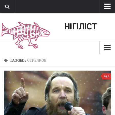
Про нас
НІГІЛІСТ
Обратная связь
Поддержать сайт
Зараз
TAGGED:
СТРЕЛКОВ
Минуле
2
Позиція
Дії
Belles lettres
Агітатор