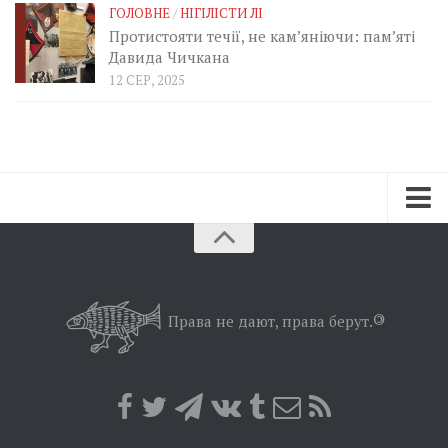
ГОЛОВНЕ
/
НІГІЛІСТИ ЛІ
Протистояти течії, не кам’яніючи: пам’яті
Давида Чичкана
12 СЕР, 2025
Зараз
Минуле
Позиція
Права не дают, права берут.
©
Дії
Belles lettres
Агітатор