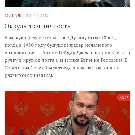
Музика революції
Візуальне
МИНУЛЕ
29 ВЕР, 2014
Научпоп
Оккультная личность
Головне
Взыскующему истины Саше Дугину было 18 лет,
Цитати
когда в 1980 году будущий лидер исламского
возрождения в России Гейдар Джемаль привел его за
Inter/antinational
ручку в кружок поэта и мистика Евгения Головина. В
Советском Союзе была тогда эпоха застоя, она же
развитой социализм.
13