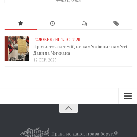
ГОЛОВНЕ
/
НІГІЛІСТИ ЛІ
Протистояти течії, не кам’яніючи: пам’яті
Давида Чичкана
12 СЕР, 2025
Зараз
Минуле
Позиція
Права не дают, права берут.
©