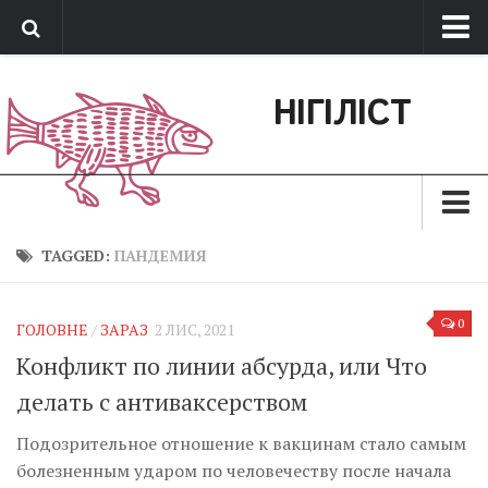
Про нас
НІГІЛІСТ
Обратная связь
Поддержать сайт
Зараз
TAGGED:
ПАНДЕМИЯ
Минуле
0
ГОЛОВНЕ
/
ЗАРАЗ
2 ЛИС, 2021
Позиція
Конфликт по линии абсурда, или Что
Дії
делать с антиваксерством
Belles lettres
Подозрительное отношение к вакцинам стало самым
Агітатор
болезненным ударом по человечеству после начала