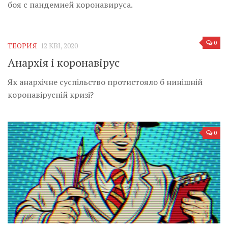
Музика революції
боя с пандемией коронавируса.
Візуальне
Научпоп
0
ТЕОРИЯ
12 КВІ, 2020
Головне
Анархія і коронавірус
Цитати
Як анархічне суспільство протистояло б нинішній
Inter/antinational
коронавірусній кризі?
0