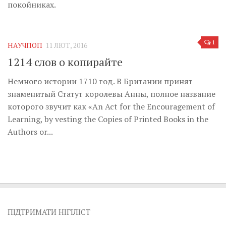
Музика революції
покойниках.
Візуальне
Научпоп
1
НАУЧПОП
11 ЛЮТ, 2016
Головне
1214 слов о копирайте
Цитати
Немного истории 1710 год. В Британии принят
Inter/antinational
знаменитый Статут королевы Анны, полное название
которого звучит как «An Act for the Encouragement of
Learning, by vesting the Copies of Printed Books in the
Authors or...
ПІДТРИМАТИ НІГІЛІСТ