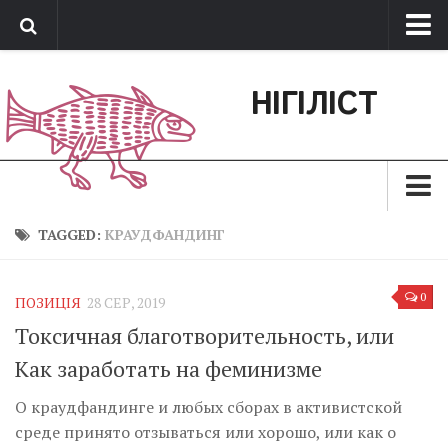
Про нас
НІГІЛІСТ
Обратная связь
Поддержать сайт
Зараз
TAGGED:
КРАУДФАНДИНГ
Минуле
0
ПОЗИЦІЯ
28 СЕР, 2019
Позиція
Токсичная благотворительность, или
Дії
Как заработать на феминизме
Belles lettres
О краудфандинге и любых сборах в активистской
Агітатор
среде принято отзываться или хорошо, или как о