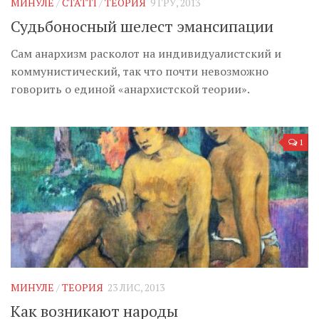
МИНУЛЕ
/
СТАТТІ
/
ТЕОРИЯ
9 ГРУ, 2013
Судьбоносный шелест эмансипации
Сам анархизм расколот на индивидуалистский и
коммунистический, так что почти невозможно
говорить о единой «анархистской теории».
1
МИНУЛЕ
/
ТЕОРИЯ
23 ЛИС, 2013
Как возникают народы