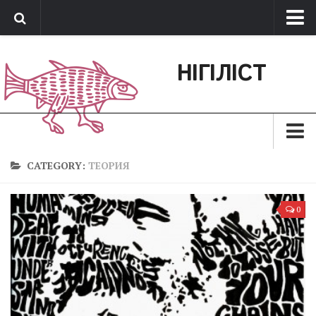
Про нас
НІГІЛІСТ
Обратная связь
Поддержать сайт
Зараз
CATEGORY:
ТЕОРИЯ
Минуле
0
Позиція
Дії
Belles lettres
Агітатор