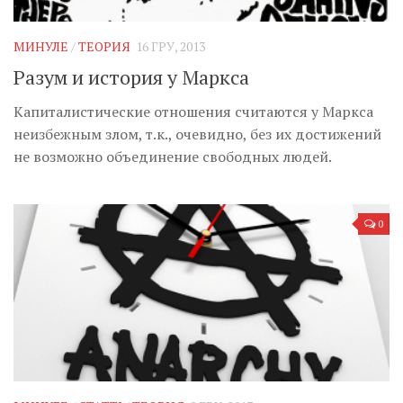
Музика революції
Візуальне
МИНУЛЕ
/
ТЕОРИЯ
16 ГРУ, 2013
Научпоп
Разум и история у Маркса
Головне
Капиталистические отношения считаются у Маркса
Цитати
неизбежным злом, т.к., очевидно, без их достижений
не возможно объединение свободных людей.
Inter/antinational
0