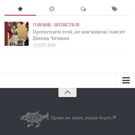
ГОЛОВНЕ
/
НІГІЛІСТИ ЛІ
Протистояти течії, не кам’яніючи: пам’яті
Давида Чичкана
12 СЕР, 2025
Зараз
Минуле
Позиція
Права не дают, права берут.
©
Дії