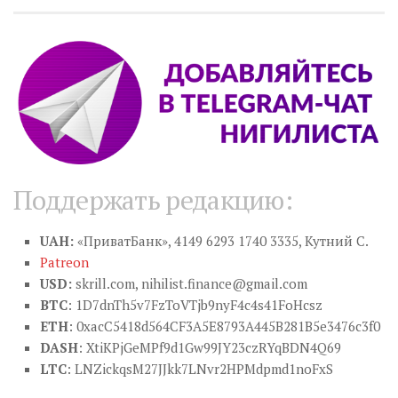
Поддержать редакцию:
UAH:
«ПриватБанк», 4149 6293 1740 3335, Кутний С.
Patreon
USD:
skrill.com,
nihilist.finance@gmail.com
BTC
: 1D7dnTh5v7FzToVTjb9nyF4c4s41FoHcsz
ETH
: 0xacC5418d564CF3A5E8793A445B281B5e3476c3f0
DASH
: XtiKPjGeMPf9d1Gw99JY23czRYqBDN4Q69
LTC
: LNZickqsM27JJkk7LNvr2HPMdpmd1noFxS