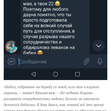
«Бабки, собранные на борьбу со мной, шли нам в карман
поровну
, — пишет Владислав. —
Но недавно Карина
разорвала сотрудничество, видимо, больше не захотела
делиться бабками. Я диву даюсь, как левачьё всё это время
хавало это дерьмо. Никто не знает, что за адвокат, как он