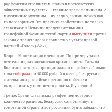
радфемским страшилкам, полно в постсоветских
общественных туалетах, — главные враги феминизма. А
мизогинные мужчины — ну ладно, с ними можно как-
то договориться. Эта практика свойственна не только
славянкам: в Испании представительницы
трансфобной Феминистской партии
выступили
против
закона о трансгендерах совместно с ультраправой
партией «Голос» («Vox»).
Второе. Монетизация идеологии. По примеру таких
деятельниц, как московская крымнашистка Татьяна
Болотина, которая, принципиально не работая, больше
года
собирала
по 40 000 рублей в месяц, беларуски и
жительницы российских регионов побежали
выпрашивать у подписчиц донаты. И успешно!
Третье. Среди славянских радфем неимоверное
количество расисток. Беларуски хотя бы живут в
гомогенной стране, а вот россиянки будто забыли, что