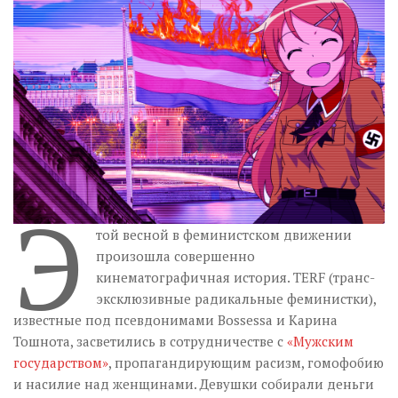
Музика революції
Візуальне
Научпоп
Головне
Цитати
Inter/antinational
Э
той весной в феминистском движении
произошла совершенно
кинематографичная история. TERF (транс-
эксклюзивные радикальные феминистки),
известные под псевдонимами Bossessa и Карина
Тошнота, засветились в сотрудничестве с
«Мужским
государством»
, пропагандирующим расизм, гомофобию
и насилие над женщинами. Девушки собирали деньги