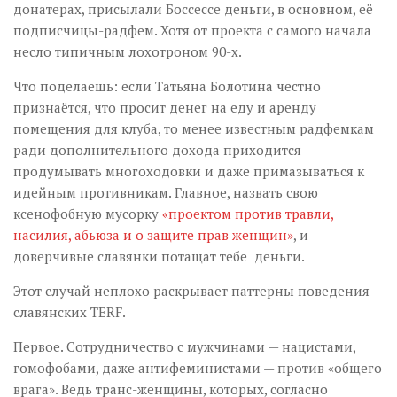
донатерах, присылали Боссессе деньги, в основном, её
подписчицы-радфем. Хотя от проекта с самого начала
несло типичным лохотроном 90-х.
Что поделаешь: если Татьяна Болотина честно
признаётся, что просит денег на еду и аренду
помещения для клуба, то менее известным радфемкам
ради дополнительного дохода приходится
продумывать многоходовки и даже примазываться к
идейным противникам. Главное, назвать свою
ксенофобную мусорку
«проектом против травли,
насилия, абьюза и о защите прав женщин»
, и
доверчивые славянки потащат тебе деньги.
Этот случай неплохо раскрывает паттерны поведения
славянских TERF.
Первое. Сотрудничество с мужчинами — нацистами,
гомофобами, даже антифеминистами — против «общего
врага». Ведь транс-женщины, которых, согласно