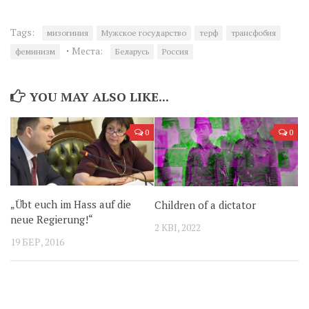
Tags:
мизогиния
Мужское государство
терф
трансфобия
·
Места:
феминизм
Беларусь
Россия
YOU MAY ALSO LIKE...
0
0
„Übt euch im Hass auf die
Children of a dictator
neue Regierung!“
2 КВІ, 2022
19 БЕР, 2016