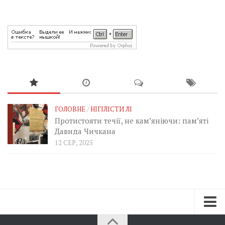
ГОЛОВНЕ
/
НІГІЛІСТИ ЛІ
Протистояти течії, не кам’яніючи: пам’яті
Давида Чичкана
12 СЕР, 2025
Зараз