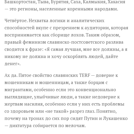
Башкортостан, Тыва, Бурятия, Саха, Калмыкия, Хакасия
— это регионы, населенные коренными народами.
Четвёртое. Нехватка логики и аналитических
способностей вкупе с презрением к аудитории, которая
воспринимается как сборище лохов. Таким образом,
правый феминизм славянско-постсоветского разлива
сводится к фразе: «Я самая лучшая, мне все должны, а я
никому не должна и хочу оскорблять людей, дайте
денег».
Ах да. Пятое свойство славянских TERF — доверие к
мошенникам и мошенницам, а также борцам с
мигрантами, особенно если это конвенционально
выглядящие, улыбчивые люди, а также недоверие к
жертвам насилия, особенно если у них есть проблемы
со здоровьем или «не такой» разрез глаз. Понятно,
почему на тронах до сих пор сидят Путин и Лукашенко
— диктатура собирается по мелочам.