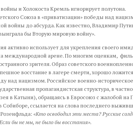
войны и Холокоста Кремль игнорирует полутона.
етского Союза в «приватизации» победы над нациз
ой войны до абсурда. Как известно, Владимир Пути
 «выиграла бы Вторую мировую войну».
сия активно использует для укрепления своего ими
на международной арене. По многим оценкам, фил
остранного зрителя. Образ советского военнопленно
пешное восстание в лагере смерти, хорошо ложится
еду над нацизмом. Российское военно-историческо
дарственная пропагандистская структура, в частно
ея в Катыни), обращаясь в Евросоюз с жалобой на
в Собиборе, ссылается на слова последнего выжив
а Розенфльда:
«Кто освободил эти места? Русские сол
сли бы не мы, не было бы восстания».