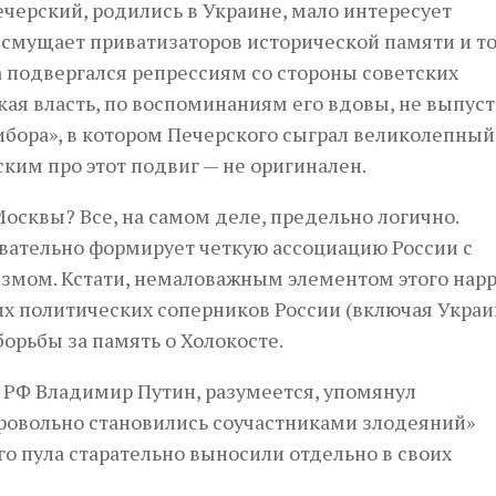
ечерский, родились в Украине, мало интересует
смущает приватизаторов исторической памяти и то
а подвергался репрессиям со стороны советских
ская власть, по воспоминаниям его вдовы, не выпус
ибора», в котором Печерского сыграл великолепный
нским про этот подвиг — не оригинален.
осквы? Все, на самом деле, предельно логично.
вательно формирует четкую ассоциацию России с
змом. Кстати, немаловажным элементом этого нар
х политических соперников России (включая Украи
орьбы за память о Холокосте.
 РФ Владимир Путин, разумеется, упомянул
бровольно становились соучастниками злодеяний»
го пула старательно выносили отдельно в своих