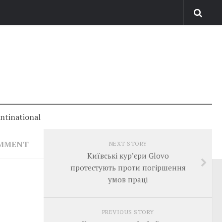
antinational
OMMENT
NEXT STORY
Київські кур’єри Glovo
протестують проти погіршення
умов праці
PREVIOUS STORY