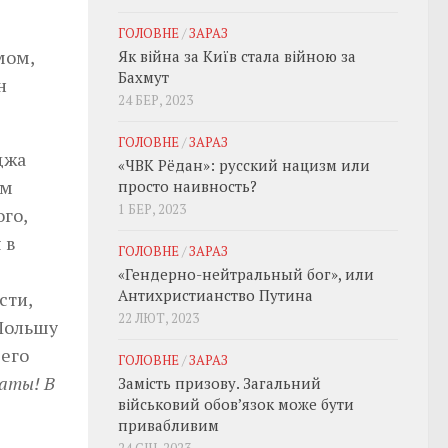
ГОЛОВНЕ
/
ЗАРАЗ
мом,
Як війна за Київ стала війною за
Бахмут
н
24 БЕР, 2023
ГОЛОВНЕ
/
ЗАРАЗ
джа
«ЧВК Рёдан»: русский нацизм или
ьм
просто наивность?
1 БЕР, 2023
го,
 в
ГОЛОВНЕ
/
ЗАРАЗ
е
«Гендерно-нейтральный бог», или
Антихристианство Путина
сти,
22 ЛЮТ, 2023
 Польшу
шего
ГОЛОВНЕ
/
ЗАРАЗ
даты! В
Замість призову. Загальний
військовий обовʼязок може бути
привабливим