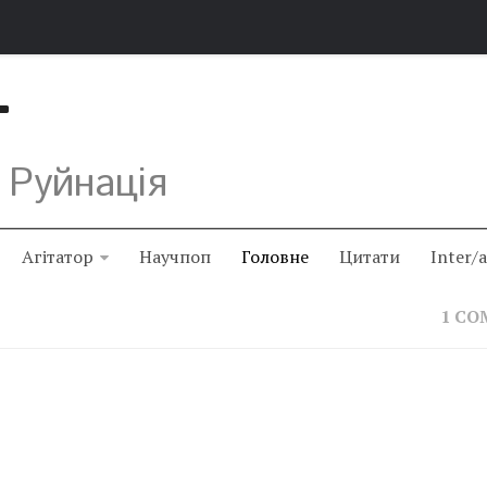
Т
 Руйнація
Агітатор
Научпоп
Головне
Цитати
Inter/
1 C