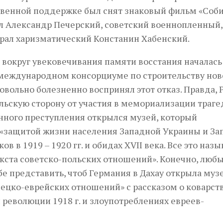
твенной поддержке был снят знаковый фильм «Соби
тал Александр Печерский, советский военнопленный,
грал харизматический Констанин Хабенский.
вокруг увековечивания памяти восстания началась
 в международном консорциуме по строительству нов
овольно болезненно воспринял этот отказ. Правда, 
ольскую сторону от участия в мемориализации траг
енного преступления открылся музей, который
. «защитой жизни населения Западной Украины и За
в в 1919 – 1920 гг. и обидах XVII века. Все это наз
ста советско-польских отношений». Конечно, люб
бе представить, чтоб Германия в Дахау открыла музе
ко-еврейских отношений» с рассказом о коварст
революции 1918 г. и злоупотреблениях евреев-