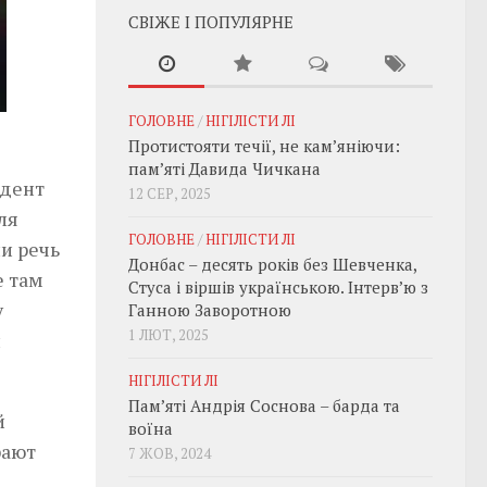
СВІЖЕ І ПОПУЛЯРНЕ
ГОЛОВНЕ
/
НІГІЛІСТИ ЛІ
Протистояти течії, не кам’яніючи:
пам’яті Давида Чичкана
идент
12 СЕР, 2025
ля
ГОЛОВНЕ
/
НІГІЛІСТИ ЛІ
ли речь
Донбас – десять років без Шевченка,
е там
Стуса і віршів українською. Інтерв’ю з
у
Ганною Заворотною
1 ЛЮТ, 2025
и
НІГІЛІСТИ ЛІ
Пам’яті Андрія Соснова – барда та
й
воїна
рают
7 ЖОВ, 2024