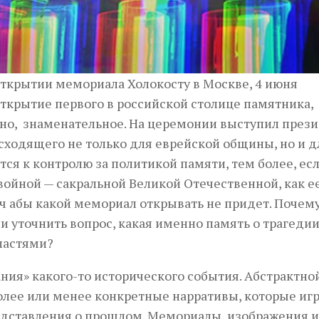
ткрытии мемориала Холокосту в Москве, 4 июня
ткрытие первого в российской столице памятника,
вно, знаменательное. На церемонии выступил през
исходящего не только для еврейской общины, но и д
тся к контролю за политикой памяти, тем более, ес
войной — сакральной Великой Отечественной, как е
ч абы какой мемориал открывать не придет. Почем
ли уточнить вопрос, какая именно память о трагеди
властями?
ния» какого-то исторического события. Абстрактно
более или менее конкретные нарративы, которые иг
едставления о прошлом. Мемориалы, изображения и