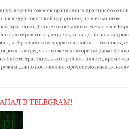
венную версию коммеморационных практик по отн
о наследуя советской парадигме, но и во многом
как трагедию. День ее окончания отмечается в Евр
тела адаптировать эту модель, выведя на новый уров
беды. В российском нарративе война — это повод е
грозить миру, что «можем повторить». Даже Холоко
абности трагедия, в которой нет ничего, кроме уж
й режим давно поставил историческую память на сл
АНАЛ В TELEGRAM!