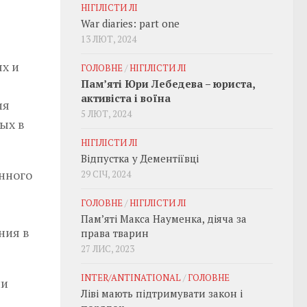
НІГІЛІСТИ ЛІ
War diaries: part one
13 ЛЮТ, 2024
х и
ГОЛОВНЕ
/
НІГІЛІСТИ ЛІ
Пам’яті Юри Лебедева – юриста,
активіста і воїна
ия
5 ЛЮТ, 2024
ых в
НІГІЛІСТИ ЛІ
Відпустка у Дементіївці
анного
29 СІЧ, 2024
ГОЛОВНЕ
/
НІГІЛІСТИ ЛІ
Пам’яті Макса Науменка, діяча за
ания в
права тварин
27 ЛИС, 2023
INTER/ANTINATIONAL
/
ГОЛОВНЕ
ии
Ліві мають підтримувати закон і