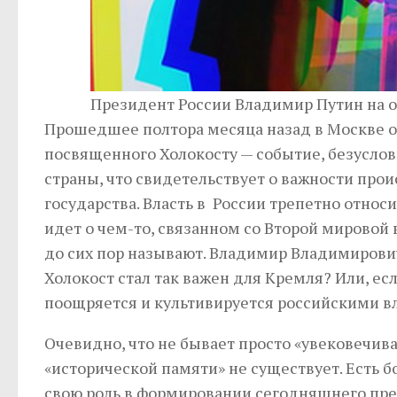
Президент России Владимир Путин на о
Прошедшее полтора месяца назад в Москве о
посвященного Холокосту — событие, безусло
страны, что свидетельствует о важности про
государства. Власть в России трепетно относи
идет о чем-то, связанном со Второй мировой 
до сих пор называют. Владимир Владимирови
Холокост стал так важен для Кремля? Или, ес
поощряется и культивируется российскими 
Очевидно, что не бывает просто «увековечива
«исторической памяти» не существует. Есть 
свою роль в формировании сегодняшнего пр