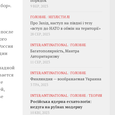
порядок
бор».
9 ВЕР, 2023
ГОЛОВНЕ
/
НІГІЛІСТИ ЛІ
Про Захід, наступ на півдні і тезу
«вступ до НАТО в обмін на території»
 после
28 СЕР, 2023
ого
INTER/ANTINATIONAL
/
ГОЛОВНЕ
Россия
Багатополярність, Мантра
едии
Авторитаризму
11 СЕР, 2023
падной
INTER/ANTINATIONAL
/
ГОЛОВНЕ
ывается
Финляндия — воображаемая Украина
ые
3 ТРА, 2023
й,
ве
INTER/ANTINATIONAL
/
ГОЛОВНЕ
/
ТЕОРИЯ
Російська ядерна есхатологія:
недуга на руїнах модерну
10 КВІ, 2023