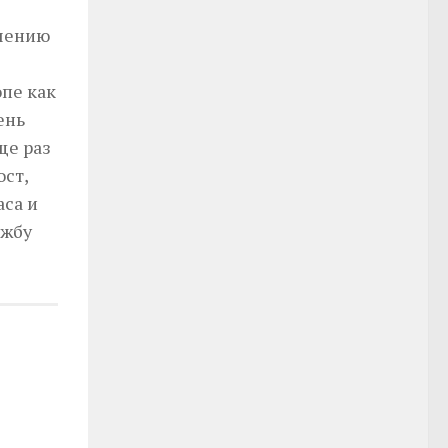
ошению
опе как
ень
ще раз
ст,
аса и
ужбу