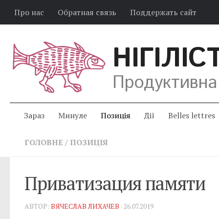
Про нас
Обратная связь
Поддержать сайт
НІГІЛІС
Продуктивна
Зараз
Минуле
Позиція
Дії
Belles lettres
ГОЛОВНЕ
/
ПОЗИЦІЯ
Приватизация памяти
АВТОР:
ВЯЧЕСЛАВ ЛИХАЧЕВ
· 26.07.2019