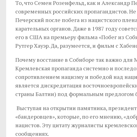
То, что Семен Розенфельд, как и Александр П
современных российских пропагандистов. Не 
Печерский после побега из нацистского плен
карательных органов. Даже в 1987 году совет
его в США на премьеру фильма «Побег из Соб
Рутгер Хауэр. Да, разумеется, и фильм с Хабе
Почему восстание в Собиборе так важно для М
Кремлевская пропаганда системно и последо
сопротивлением нацизму и победой над наци
является дискредитация восточноевропейски
страны Балтии) под формальным предлогом б
Выступая на открытии памятника, президент
«бандеровцев», которые, по его мнению, «до
нацистов. Эту цитату журналисты кремлевско
сообщениях.