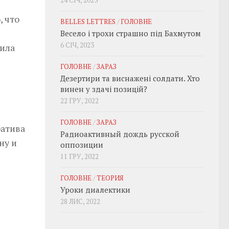
24 СІЧ, 2023
, что
BELLES LETTRES
/
ГОЛОВНЕ
Весело і трохи страшно під Бахмутом
6 СІЧ, 2023
тила
ГОЛОВНЕ
/
ЗАРАЗ
Дезертири та виснажені солдати. Хто
винен у здачі позицій?
22 ГРУ, 2022
ГОЛОВНЕ
/
ЗАРАЗ
ратива
Радиоактивный дождь русской
ну и
оппозиции
11 ГРУ, 2022
ГОЛОВНЕ
/
ТЕОРИЯ
Уроки диалектики
28 ЛИС, 2022