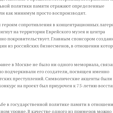
ьной политики памяти отражают определенные
ли как минимум просто воспроизводят.
 героям сопротивления в концентрационных лагеря
игнут на территории Еврейского музея и центра
чно покровительствует. Главным спонсором создан
дин из российских бизнесменов, в отношении котор
ранее в Москве не было ни одного мемориала, связ
но подчеркивали его создатели, посвящен именно
стских преступлений. Символические акценты были
конкурс на проект был приурочен к 75-летию восст
ьбе в государственной политике памяти в отношен
мном уровне. В качестве одного из примеров можно