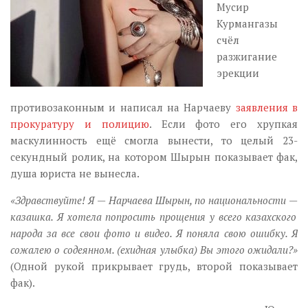
Мусир
Курмангазы
счёл
разжигание
эрекции
противозаконным и написал на Нарчаеву
заявления в
прокуратуру и полицию
. Если фото его хрупкая
маскулинность ещё смогла вынести, то целый 23-
секундный ролик, на котором Шырын показывает фак,
душа юриста не вынесла.
«Здравствуйте! Я
—
Нарчаева Шырын, по национальности
—
казашка. Я хотела попросить прощения у всего казахского
народа за все свои фото и видео. Я поняла свою ошибку. Я
сожалею о содеянном. (ехидная улыбка) Вы этого ожидали?»
(Одной рукой прикрывает грудь, второй показывает
фак).