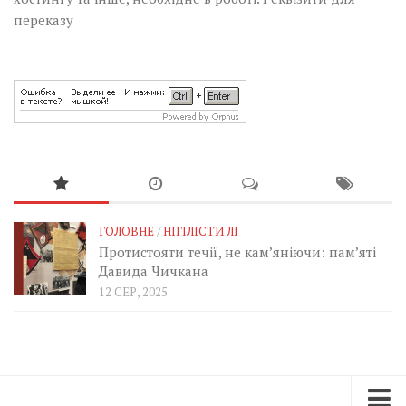
переказу
ГОЛОВНЕ
/
НІГІЛІСТИ ЛІ
Протистояти течії, не кам’яніючи: пам’яті
Давида Чичкана
12 СЕР, 2025