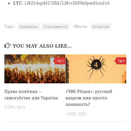
LTC
: LNZickqsM27JJkk7LNvr2HPMdpmd1noFxS
·
Tags:
Места:
патриархат
Сексуальность
Казахстан
YOU MAY ALSO LIKE...
0
0
Права політика —
«ЧВК Рёдан»: русский
самогубство для України
нацизм или просто
наивность?
5 ГРУ, 2019
1 БЕР, 2023