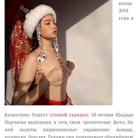
Музика революції
конца
2018
Візуальне
года в
Научпоп
Головне
Цитати
Inter/antinational
Казахстане бушует
сетевой скандал
: 18-летняя Шырын
Нарчаева выложила в сеть свои эротические фото. На
ней надеты национальные украшения: кольца,
подвески, браслет. Руками она прикрывает обнажённую