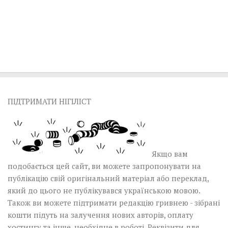
ПІДТРИМАТИ НІГІЛІСТ
Якщо вам
подобається цей сайт, ви можете запропонувати на
публікацію свій оригінальний матеріал або переклад,
який до цього не публікувався українською мовою.
Також ви можете підтримати редакцію гривнею - зібрані
кошти підуть на залучення нових авторів, оплату
хостингу та інше, необхідне в роботі.
Реквізити для