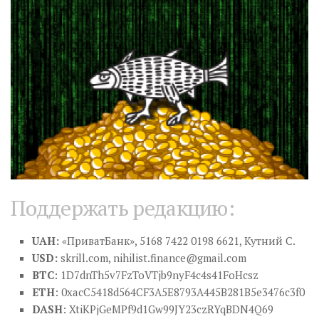
Поддержать редакцию:
UAH:
«ПриватБанк», 5168 7422 0198 6621, Кутний С.
USD:
skrill.com,
nihilist.finance@gmail.com
BTC
: 1D7dnTh5v7FzToVTjb9nyF4c4s41FoHcsz
ETH
: 0xacC5418d564CF3A5E8793A445B281B5e3476c3f0
DASH
: XtiKPjGeMPf9d1Gw99JY23czRYqBDN4Q69