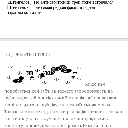
ПІДТРИМАТИ НІГІЛІСТ
Якщо вам
подобається цей сайт, ви можете запропонувати на
публікацію свій оригінальний матеріал або переклад,
який до цього не публікувався українською мовою.
Також ви можете підтримати редакцію гривнею - зібрані
кошти підуть на залучення нових авторів, оплату
хостингу та інше, необхідне в роботі.
Реквізити для