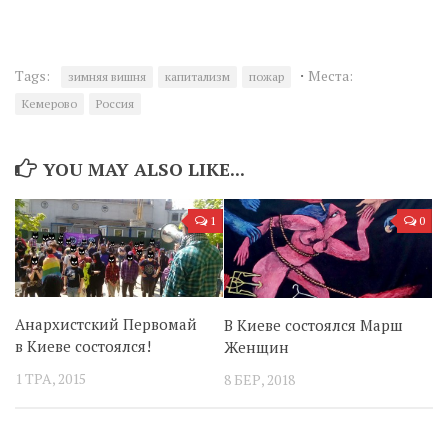
·
Tags:
Места:
зимняя вишня
капитализм
пожар
Кемерово
Россия
YOU MAY ALSO LIKE...
1
0
Анархистский Первомай
В Киеве состоялся Марш
в Киеве состоялся!
Женщин
1 ТРА, 2015
8 БЕР, 2018