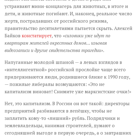
устраивают мини-концлагерь для животных, в итоге и
дети, и животные погибают. И, наконец, реальное число
жертв, пострадавших от российского режима,
правительство десятилетиями пытается скрыть. Алексей
Байков
констатирует
, что
«силовики уже идут по
квартирам жителей окрестных домов… изымая
видеозаписи и другие свидетельства трагедии»
.
Напуганные молодой шпаной — а левых взглядов в
«интеллигентной» российской прослойке чаще всего
придерживаются люди, родившиеся ближе к 1990 году,
— пожилые либералы возмущаются: «Это не
капитализм виноват! Снимите уже марксистские очки!»
Нет, это капитализм. В России он вот такой: директоры
предприятий разбиваются в лепёшку, чтобы не
заплатить кому-то «лишний» рубль. Подрядчики и
землевладельцы, нанимая строителей, думают о
сегодняшней выгоде в первую очередь, а о завтрашних