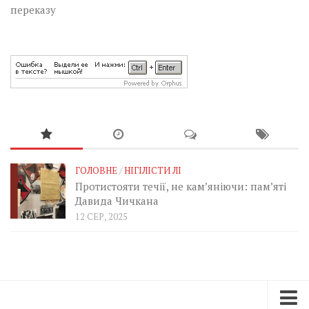
переказу
ГОЛОВНЕ
/
НІГІЛІСТИ ЛІ
Протистояти течії, не кам’яніючи: пам’яті
Давида Чичкана
12 СЕР, 2025