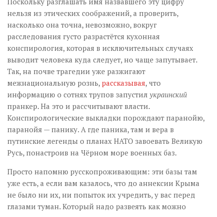
Поскольку разглашать имя назвавшего эту цифру
нельзя из этических соображений, а проверить,
насколько она точна, невозможно, вокруг
расследования густо разрастётся кухонная
конспирология, которая в исключительных случаях
выводит человека куда следует, но чаще запутывает.
Так, на почве трагедии уже разжигают
межнациональную рознь,
рассказывая
, что
информацию о сотнях трупов запустил
украинский
пранкер. На это и рассчитывают власти.
Конспирологические выкладки порождают паранойю,
паранойя — панику. А где паника, там и вера в
путинские легенды о планах НАТО завоевать Великую
Русь, понастроив на Чёрном море военных баз.
Просто напомню русскопроживающим: эти базы там
уже есть, а если вам казалось, что до аннексии Крыма
не было ни их, ни попыток их учредить, у вас перед
глазами туман. Который надо развеять как можно