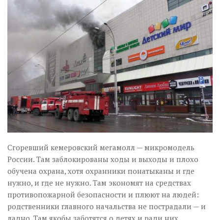
Музика революції
Візуальне
Научпоп
Головне
Цитати
Inter/antinational
Сгоревший кемеровский мегамолл — микромодель
России. Там заблокированы ходы и выходы и плохо
обучена охрана, хотя охранники понатыканы и где
нужно, и где не нужно. Там экономят на средствах
противопожарной безопасности и плюют на людей:
родственники главного начальства не пострадали — и
ладно. Там якобы заботятся о детях и ради них