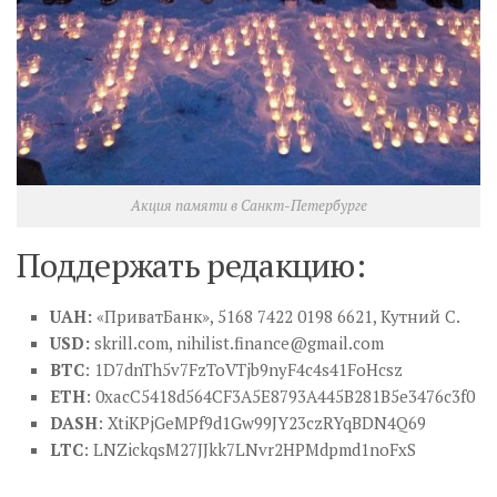
Акция памяти в Санкт-Петербурге
Поддержать редакцию:
UAH:
«ПриватБанк», 5168 7422 0198 6621, Кутний С.
USD:
skrill.com,
nihilist.finance@gmail.com
BTC
: 1D7dnTh5v7FzToVTjb9nyF4c4s41FoHcsz
ETH
: 0xacC5418d564CF3A5E8793A445B281B5e3476c3f0
DASH
: XtiKPjGeMPf9d1Gw99JY23czRYqBDN4Q69
LTC
: LNZickqsM27JJkk7LNvr2HPMdpmd1noFxS