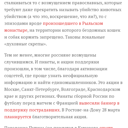
сталкиваться то с возмущением православных, которые
требуют даже прекратить называть убийство животных
убийством (а что это, воскрешение, что ли?), то с
эпизодами вроде
произошедшего в Рыльском
монастыре
, на территории которого бездомных кошек
и собак кормить запрещено. Таковы локальные
«духовные скрепы».
Тем не менее, многие россияне возмущены
случившимся. И пикеты, и акции поддержки
произошли, в том числе, благодаря активизации
соцсетей, где проще узнать неофициальную
информацию и найти единомышленников. Это акции в
Москве, Санкт-Петербурге, Волгограде, Краснодарском
крае и других регионах. Фанаты сборной России по
футболу перед матчем с Францией
вывесили баннер в
поддержку пострадавших
. В Ростове-на-Дону 28 марта
планируется
благотворительная акция.
Поведение Путина (он прилетел в Кемерово
спустя