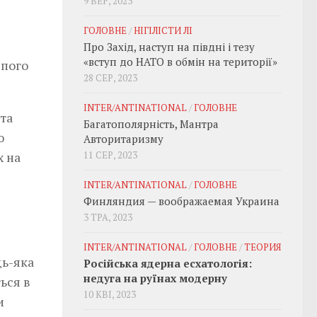
9 ВЕР, 2023
ГОЛОВНЕ
/
НІГІЛІСТИ ЛІ
Про Захід, наступ на півдні і тезу
«вступ до НАТО в обмін на території»
іпого
28 СЕР, 2023
INTER/ANTINATIONAL
/
ГОЛОВНЕ
та
Багатополярність, Мантра
ю
Авторитаризму
х на
11 СЕР, 2023
INTER/ANTINATIONAL
/
ГОЛОВНЕ
Финляндия — воображаемая Украина
3 ТРА, 2023
INTER/ANTINATIONAL
/
ГОЛОВНЕ
/
ТЕОРИЯ
дь-яка
Російська ядерна есхатологія:
недуга на руїнах модерну
ься в
10 КВІ, 2023
и