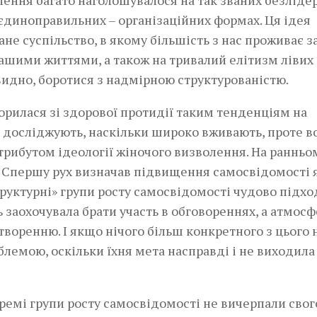
лення багато наголошувалося на так званих безліде
 єдиноправильних – організаційних формах. Ця ідея
не суспільство, в якому більшість з нас проживає за
шими життями, а також на тривалий елітизм лівих 
чевидно, боротися з надмірною структурованістю.
орилася зі здорової протидії таким тенденціям на
 досліджують, наскільки широко вживають, проте в
трибутом ідеології жіночого визволення. На ранньо
о. Спершу рух визначав підвищення самосвідомості 
труктурні» групи росту самосвідомості чудово підх
ь заохочувала брати участь в обговореннях, а атмос
воренню. І якщо нічого більш конкретного з цього 
лемою, оскільки їхня мета насправді і не виходила 
ремі групи росту самосвідомості не вичерпали свог