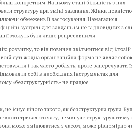
ільш конкретним. На цьому етапі більшість з них
вати структуру при зміні завдання. Жінки повністю
омлюючи обмежень її застосування. Намагалися
фіційні зустрічі для завдань їм не відповідних з сл
зації можуть бути лише репресивними.
ю розвитку, то він повинен звільнитися від ілюзій 
своїй суті жодна організаційна форма не являє собо
товувати і так часто роблять, проте заперечувати ї
ідмовляти собі в необхідних інструментах для
чому «безструктурність» не працює.
, не існує нічого такого, як безструктурна група. Бу
певного тривалого часу, неминуче структуруватимут
 вона може змінюватися з часом, може рівномірно ч