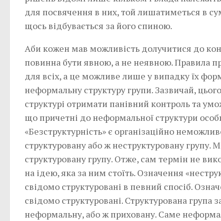
для посвячення в них, той лишатиметься в су
щось відбувається за його спиною.
Аби кожен мав можливість долучитися до конк
повинна бути явною, а не неявною. Правила 
для всіх, а це можливе лише у випадку їх форм
неформальну структуру групи. Зазвичай, цьог
структурі отримати панівний контроль та умо
що причетні до неформальної структури особи
«Безструктурність» є організаційно неможлив
структуровану або ж неструктуровану групу.
структуровану групу. Отже, сам термін не ви
на ідею, яка за ним стоїть. Означення «нестру
свідомо структуровані в певний спосіб. Означ
свідомо структуровані. Структурована група 
неформальну, або ж приховану. Саме неформал