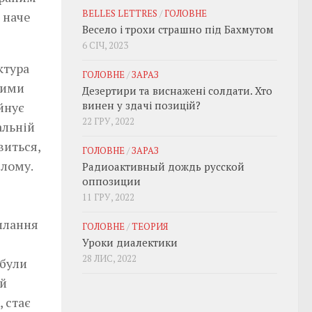
BELLES LETTRES
/
ГОЛОВНЕ
 наче
Весело і трохи страшно під Бахмутом
6 СІЧ, 2023
ктура
ГОЛОВНЕ
/
ЗАРАЗ
ними
Дезертири та виснажені солдати. Хто
винен у здачі позицій?
йнує
22 ГРУ, 2022
альній
виться,
ГОЛОВНЕ
/
ЗАРАЗ
ілому.
Радиоактивный дождь русской
оппозиции
11 ГРУ, 2022
илання
ГОЛОВНЕ
/
ТЕОРИЯ
Уроки диалектики
28 ЛИС, 2022
 були
 й
 стає