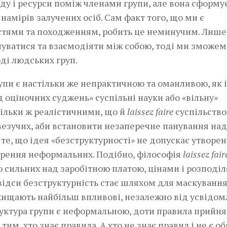
у і ресурси поміж членами групи, але вона сформу
амірів залучених осіб. Сам факт того, що ми є
стями та походженням, робить це неминучим. Лише
нуватися та взаємодіяти між собою, тоді ми зможем
оді людських груп.
рупи є настільки же непрактичною та оманливою, як і
ід оціночних суджень» суспільні науки або «вільну»
тільки ж реалістичними, що й
laissez faire
суспільство
везучих, аби встановити незаперечне панування над
те, що ідея «безструктурності» не допускає утворе
орення неформальних. Подібно, філософія
laissez fai
 сильних над заробітною платою, цінами і розподі
Звідси безструктурність стає шляхом для маскуванн
захищають найбільш впливові, незалежно від усвідо
руктура групи є неформальною, доти правила прийня
им, хто знає правила. А хто не знає правил і не є о