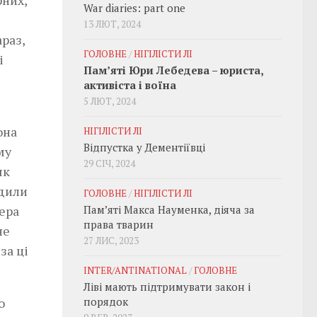
рних,
War diaries: part one
13 ЛЮТ, 2024
раз,
ГОЛОВНЕ
/
НІГІЛІСТИ ЛІ
і
Пам’яті Юри Лебедева – юриста,
активіста і воїна
5 ЛЮТ, 2024
она
НІГІЛІСТИ ЛІ
Відпустка у Дементіївці
му
29 СІЧ, 2024
як
одили
ГОЛОВНЕ
/
НІГІЛІСТИ ЛІ
фера
Пам’яті Макса Науменка, діяча за
права тварин
не
27 ЛИС, 2023
за ці
INTER/ANTINATIONAL
/
ГОЛОВНЕ
Ліві мають підтримувати закон і
о
порядок