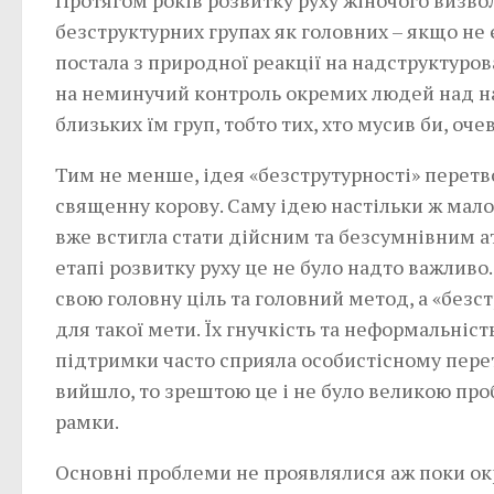
Протягом років розвитку руху жіночого визво
безструктурних групах як головних – якщо не
постала з природної реакції на надструктурова
на неминучий контроль окремих людей над на
близьких їм груп, тобто тих, хто мусив би, о
Тим не менше, ідея «безструтурності» перетв
священну корову. Саму ідею настільки ж мало
вже встигла стати дійсним та безсумнівним а
етапі розвитку руху це не було надто важлив
свою головну ціль та головний метод, а «безс
для такої мети. Їх гнучкість та неформальніст
підтримки часто сприяла особистісному перет
вийшло, то зрештою це і не було великою проб
рамки.
Основні проблеми не проявлялися аж поки ок