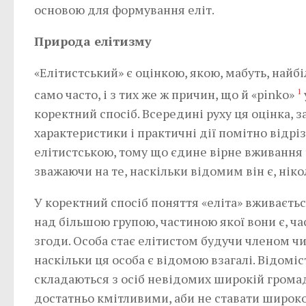
основою для формування еліт.
Природа елітизму
«Елітистський» є оцінкою, якою, мабуть, найб
само часто, і з тих же ж причин, що й «pinko»
1
коректний спосіб. Всередині руху ця оцінка, з
характеристики і практичні дії помітно відрі
елітистською, тому що єдине вірне вживання т
зважаючи на те, наскільки відомим він є, ніко
У коректний спосіб поняття «еліта» вживаєтьс
над більшою групою, частиною якої вони є, ча
згоди. Особа стає елітистом будучи членом ч
наскільки ця особа є відомою взагалі. Відоміс
складаються з осіб невідомих широкій громадс
достатньо кмітливими, аби не ставати широко