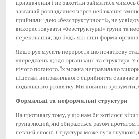
призначення і не захотіли займатися чимось б
зазвичай розпадалися через небажання зміню
прийняли ідею «безструктурності», не усвід
використовувати «безструктурні» групи та нео
переконання, що будь-які інші форми органі
Якщо рух мусить перерости цю початкову стаді
упереджень щодо організації та структури. У 
нічого поганого. Їх можна неправильно викорис
підставі неправильного сприйняття означає в
подальшого розвитку. Ми повинні зрозуміти, 
Формальні та неформальні структури
На противагу тому, у що нам би хотілося вірити
група людей, які збираються разом протягом 
певний спосіб. Структура може бути гнучкою,