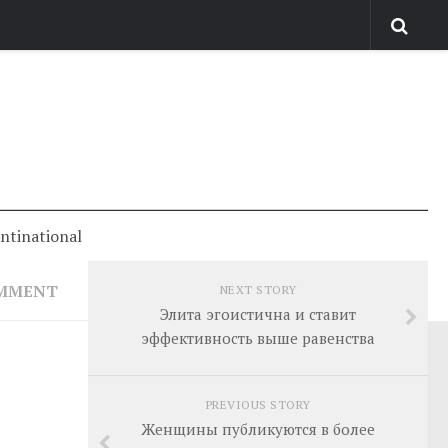
antinational
OMMENT
NEXT STORY
Элита эгоистична и ставит
эффективность выше равенства
PREVIOUS STORY
Женщины публикуются в более