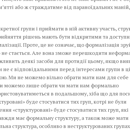
м’ятті або ж страждатиме від параноїдальних маній,
ретної групи і приймати в ній активну участь, стру
прийняття рішень мають бути відкритими та доступ
алізації. Проте, це не означає, що формалізація зру
о не стається. Але вона зможе перешкодити неформ
жливить деякі засоби для протидії цьому, якщо вия
 не є відповідальними перед інтересами групи в ц
ою. Ми не можемо вільно обрати мати нам для себе
 Ми можемо лише обрати чи мати нам формально
користовуватиметься в подальшому, хіба що для пос
ктуровані» буде стосуватися тих груп, котрі не були
ення «структуровані» буде стосуватися тих груп, які
завжди має формальну структуру, а також може мати
ьна структура, особливо в неструктурованих групах,