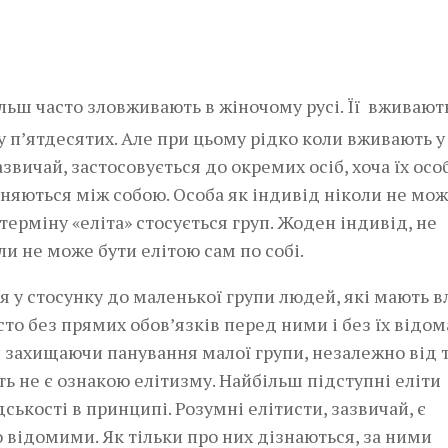
ільш часто зловживають в жіночому русі. Її вживают
у п’ятдесятих. Але при цьому рідко коли вживають у
азвичай, застосовується до окремих осіб, хоча їх осо
зняються між собою. Особа як індивід ніколи не мож
ерміну «еліта» стосується груп. Жоден індивід, не
ли не може бути елітою сам по собі.
я у стосунку до маленької групи людей, які мають в
сто без прямих обов’язків перед ними і без їх відом
и захищаючи панування малої групи, незалежно від т
ть не є ознакою елітизму. Найбільш підступні еліти
ькості в принципі. Розумні елітисти, зазвичай, є
 відомими. Як тільки про них дізнаються, за ними