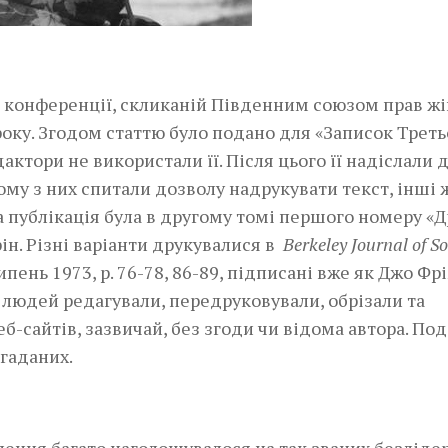
на конференції, скликаній Південним союзом прав жі
 року. Згодом статтю було подано для «Записок Треть
едактори не використали її. Після цього її надіслали 
ому з них спитали дозволу надрукувати текст, інші 
а публікація була в другому томі першого номеру «Д
рін. Різні варіанти друкувалися в
Berkeley Journal of S
ипень 1973, p. 76-78, 86-89, підписані вже як Джо Фр
 людей редагували, передруковували, обрізали та
еб-сайтів, зазвичай, без згоди чи відома автора. По
згаданих.