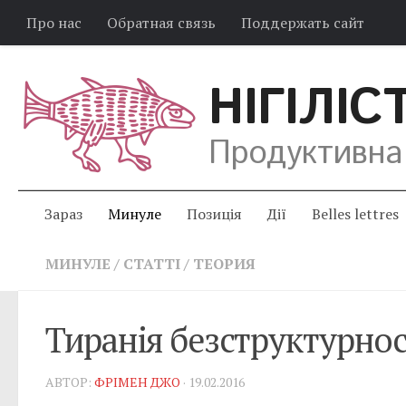
Про нас
Обратная связь
Поддержать сайт
НІГІЛІС
Продуктивна
Зараз
Минуле
Позиція
Дії
Belles lettres
МИНУЛЕ
/
СТАТТІ
/
ТЕОРИЯ
Тиранія безструктурнос
АВТОР:
ФРІМЕН ДЖО
· 19.02.2016