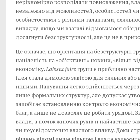
нерівномірно розподіляти повноваження, влад
незалежно від можливостей, особистостей чи н
особистостями з різними талантами, схильно
випадку, якщо ми взагалі відмовимося об’єд
досягнути безструктурності, але це не в прир
Це означає, що орієнтація на безструктурні г
націленість на «об’єктивні» новини, «вільні в
економіку.
Laissez faire
групи є приблизно нас
ідея стала димовою завісою для сильних або 
іншими. Панування легко здійснюється через 
лише формальних структур, але допускає утв
запобігає встановленню контролю економічно
благ, а лише не дозволяє це робити урядові. 
влади, а поміж жіночих рухів її найчастіше 
чи неусвідомлення власного впливу. Доки ст
рішень відомі лише кільком і влада належить т