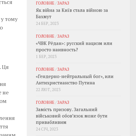
ється
ГОЛОВНЕ
/
ЗАРАЗ
Як війна за Київ стала війною за
Бахмут
 у тому
24 БЕР, 2023
о
ГОЛОВНЕ
/
ЗАРАЗ
«ЧВК Рёдан»: русский нацизм или
просто наивность?
1 БЕР, 2023
. Ця
ГОЛОВНЕ
/
ЗАРАЗ
«Гендерно-нейтральный бог», или
Антихристианство Путина
ння
22 ЛЮТ, 2023
re
не
лом
ГОЛОВНЕ
/
ЗАРАЗ
я
Замість призову. Загальний
військовий обовʼязок може бути
млення
привабливим
ття
24 СІЧ, 2023
браним