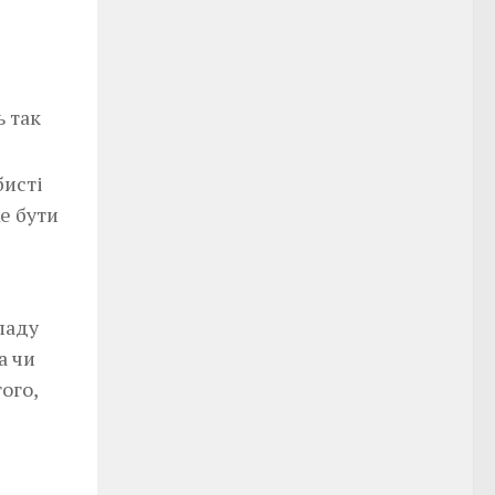
ь так
бисті
е бути
ладу
а чи
ого,