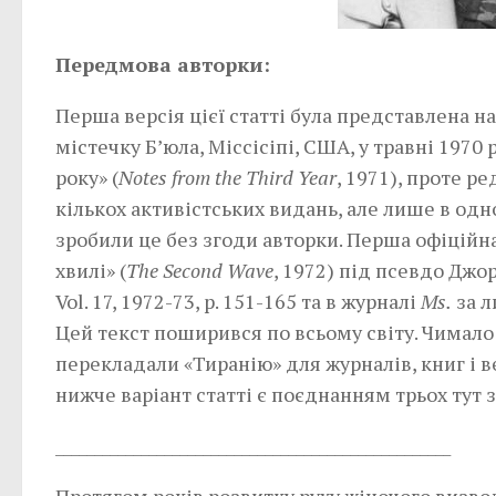
Передмова авторки:
Перша версія цієї статті була представлена 
містечку Б’юла, Міссісіпі, США, у травні 1970
року» (
Notes from the Third Year
, 1971), проте р
кількох активістських видань, але лише в одн
зробили це без згоди авторки. Перша офіційн
хвилі» (
The Second Wave
, 1972) під псевдо Джо
Vol. 17, 1972-73, p. 151-165 та в журналі
Ms.
за л
Цей текст поширився по всьому світу. Чимало
перекладали «Тиранію» для журналів, книг і в
нижче варіант статті є поєднанням трьох тут 
___________________________________________________