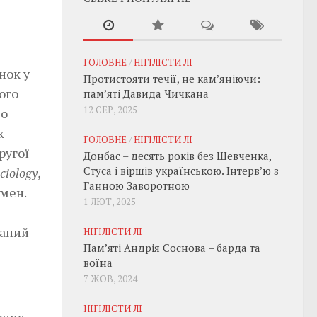
ГОЛОВНЕ
/
НІГІЛІСТИ ЛІ
нок у
Протистояти течії, не кам’яніючи:
ого
пам’яті Давида Чичкана
12 СЕР, 2025
до
ж
ГОЛОВНЕ
/
НІГІЛІСТИ ЛІ
ругої
Донбас – десять років без Шевченка,
Стуса і віршів українською. Інтерв’ю з
ociology
,
Ганною Заворотною
імен.
1 ЛЮТ, 2025
даний
НІГІЛІСТИ ЛІ
Пам’яті Андрія Соснова – барда та
воїна
7 ЖОВ, 2024
НІГІЛІСТИ ЛІ