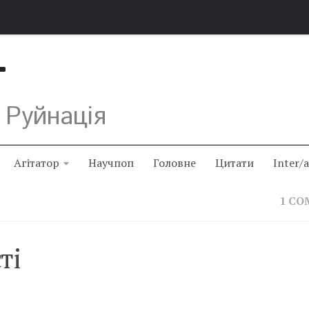
Т
 Руйнація
Агітатор
Научпоп
Головне
Цитати
Inter/
1 C
ті