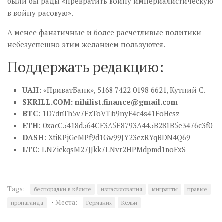
были бы рады «превратить войну империалистическую
в войну расовую».
А менее фанатичные и более расчетливые политики
небезуспешно этим желанием пользуются.
Поддержать редакцию:
UAH:
«ПриватБанк», 5168 7422 0198 6621, Кутний С.
SKRILL.COM:
nihilist.finance@gmail.com
BTC
: 1D7dnTh5v7FzToVTjb9nyF4c4s41FoHcsz
ETH
: 0xacC5418d564CF3A5E8793A445B281B5e3476c3f0
DASH
: XtiKPjGeMPf9d1Gw99JY23czRYqBDN4Q69
LTC
: LNZickqsM27JJkk7LNvr2HPMdpmd1noFxS
Tags:
беспорядки в кёльне
изнасилования
мигранты
правые
·
Места:
пропаганда
Германия
Кёльн