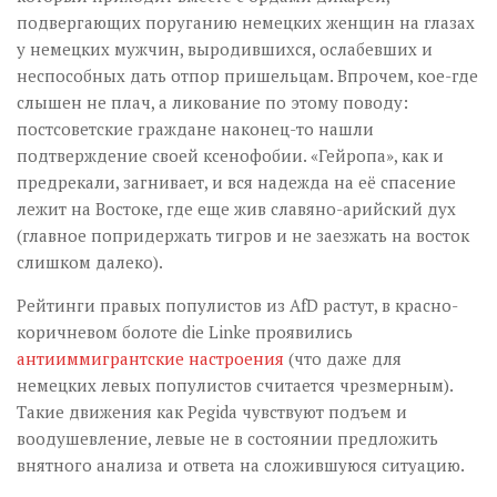
подвергающих поруганию немецких женщин на глазах
у немецких мужчин, выродившихся, ослабевших и
неспособных дать отпор пришельцам. Впрочем, кое-где
слышен не плач, а ликование по этому поводу:
постсоветские граждане наконец-то нашли
подтверждение своей ксенофобии. «Гейропа», как и
предрекали, загнивает, и вся надежда на её спасение
лежит на Востоке, где еще жив славяно-арийский дух
(главное попридержать тигров и не заезжать на восток
слишком далеко).
Рейтинги правых популистов из AfD растут, в красно-
коричневом болоте die Linke проявились
антииммигрантские настроения
(что даже для
немецких левых популистов считается чрезмерным).
Такие движения как Pegida чувствуют подъем и
воодушевление, левые не в состоянии предложить
внятного анализа и ответа на сложившуюся ситуацию.