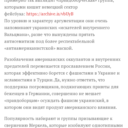
Примерно так выглядит «правдоборческая» группа,
которыми кишит немецкий сектор
фейсбука:
https://archive.is/vbUyB
По уровню и характеру аргументации они очень
напоминают украинских «искателей внутреннего
Вальцмана», разве что вынуждены прятать
антисемитизм под более респектабельной
«антиамериканистской» маской.
Разоблачения американских оккупантов и внутренних
предателей перемежается прославлением России,
которая эффективно борется с фашистами в Украине и
исламистами в Турции. Да, нужно отметить, что
поддержка погромщиков, поджигающих приюты для
беженцев в Германии, совершенно не мешает
«правдоборцам» осуждать фашизм украинский, в
котором они видят продукт американского влияния.
Популярность набирают и группы призывающие к
свержению Меркель, которые изобилуют однотипными