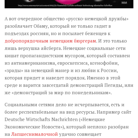
А вот очередное общество «русско-немецкой дружбы»
разоблачает Обаму, который не только гадит в
подъездах россиян, но и посылает беженцев к
добропорядочным немецким бюргерам
. И это только
лишь верхушка айсберга. Немецкие социальные сети
кишат пропагандистским мусором, который составлен
из антиамериканизма, евроскепсиса, ксенофобии,
«зрады» на немецкий манер и из любви к России,
которая придет и наведет порядок. Именно в этой
среде и варится завсегдатай демонстраций Пегиды, или
же «демонстраций за мир по понедельникам».
Социальными сетями дело не исчерпывается, есть и
более респектабельные на вид ресурсы. Например сайт
Deutsche Wirtschafts Nachrichten («Немецкие
Экономические Новости»), который неплохо разобран
на
Лапшеснималочной
удачно совмещает