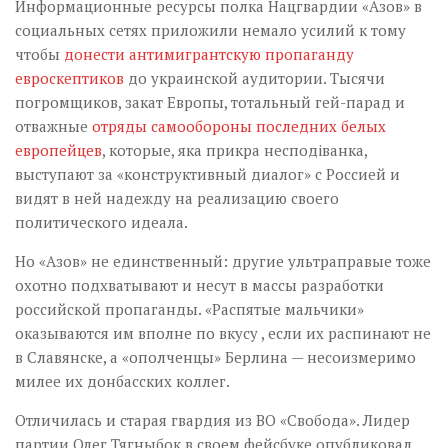
Информационные ресурсы полка Нацгвардии «Азов» в
социальных сетях приложили немало усилий к тому
чтобы
донести антимигрантскую пропаганду
евроскептиков
до украинской аудитории. Тысячи
погромщиков, закат Европы, тотальный гей-парад и
отважные
отряды самообороны последних белых
европейцев
, которые, яка прикра несподіванка,
выступают за «конструктивный диалог» с Россией и
видят в ней надежду на реализацию своего
политического идеала.
Но «Азов» не единственный: другие ультраправые тоже
охотно подхватывают и несут в массы разработки
российской пропаганды. «Распятые мальчики»
оказываются им вполне по вкусу , если их распинают не
в Славянске, а «ополченцы» Берлина — несоизмеримо
милее их донбасских коллег.
Отличилась и старая гвардия из ВО «Свобода». Лидер
партии Олег Тягныбок в своем фейсбуке опубликовал