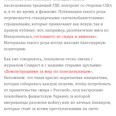
наследовании традиций ГДР, контроле со стороны США
и, в то же время, в фашизме. Публикации такого рода
перемежается стандартными «антиглобалистскими»
страшилками, которые привлекают как левую, так и
правую публику: вот, например, разоблачение мяса из
Макдональдса,
состоящего из «жира и аммиака»
.
Материалы такого рода всегда находят благодарную
аудиторию.
Как уже говорилось, Anonymous тесно связан с
журналом Compact и с нашими старыми друзьями:
«Демонстрациями за мир по понедельникам»
.
Напомним: это такая красно-коричневая инициатива,
которая собиралась каждую неделю, чтобы потребовать
от правительства «мира с Россией», под настроение
поклеймить фашистскую Украину (в которой
американцы разожгли войну) или же алчных банкиров,
которые стоят за всеми преступлениями на свете.