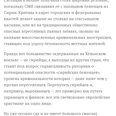
Ситуация в Кёльне получила столь широкий резонанс,
поскольку СМИ связывают её с наплывом беженцев из
Сирии. Критика в адрес городских и федеральных
властей делает акцент не столько на сексуальном
насилии, или же на традиционных общественно
опасных агрессивных пьяных забавах, сколько на
наплыве многочисленных криминальных иностранцев,
ставящих под угрозу безопасность местных жителей.
Правда вот большинство задержанных на Кёльнском
вокзале — не сирийцы, а выходцы из других стран, что
ставит под вопрос справедливость риторики о
потенциальной опасности «сирийских беженцев»,
уровень криминальности которых — даже ниже чем у
прочих переселенцев. Перепутать сирийцев и,
например, марокканцев — это примерно как путать
украинцев и финнов: все эти светлокожие европейские
христиане на одно лицо.
Но уже поздно (да и не имеет большого смысла)