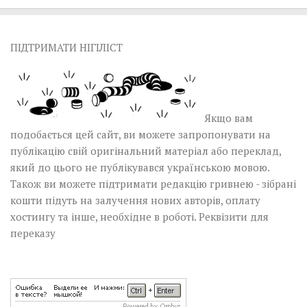
ПІДТРИМАТИ НІГІЛІСТ
Якщо вам
подобається цей сайт, ви можете запропонувати на
публікацію свій оригінальний матеріал або переклад,
який до цього не публікувався українською мовою.
Також ви можете підтримати редакцію гривнею - зібрані
кошти підуть на залучення нових авторів, оплату
хостингу та інше, необхідне в роботі.
Реквізити для
переказу