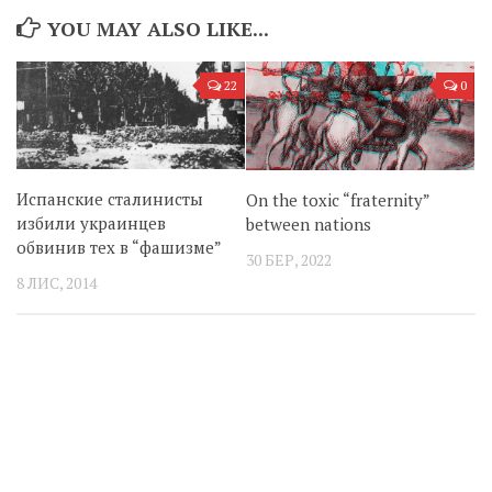
YOU MAY ALSO LIKE...
22
0
Испанские сталинисты
On the toxic “fraternity”
избили украинцев
between nations
обвинив тех в “фашизме”
30 БЕР, 2022
8 ЛИС, 2014