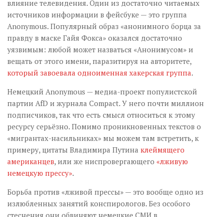
влияние телевидения. Один из достаточно читаемых
источников информации в фейсбуке — это группа
Anonymous. Популярный образ «анонимного борца за
правду в маске Гайя Фокса» оказался достаточно
уязвимым: любой может назваться «Анонимусом» и
вещать от этого имени, паразитируя на авторитете,
который завоевала одноименная хакерская группа
.
Немецкий Anonymous — медиа-проект популистской
партии AfD и журнала Compact. У него почти миллион
подписчиков, так что есть смысл относиться к этому
ресурсу серьёзно. Помимо проникновенных текстов о
«мигрантах-насильниках» мы можем там встретить, к
примеру, цитаты Владимира Путина
клеймящего
американцев
, или же ниспровергающего
«лживую
немецкую прессу»
.
Борьба против «лживой прессы» — это вообще одно из
излюбленных занятий конспирологов. Без особого
стеснения они обвиняют немецкие СМИ в