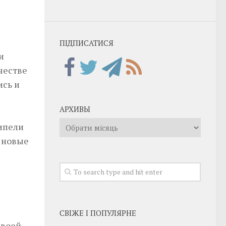
ПІДПИСАТИСЯ
и
ачестве
ись и
АРХИВЫ
Архивы
шипели
и новые
СВІЖЕ І ПОПУЛЯРНЕ
своей