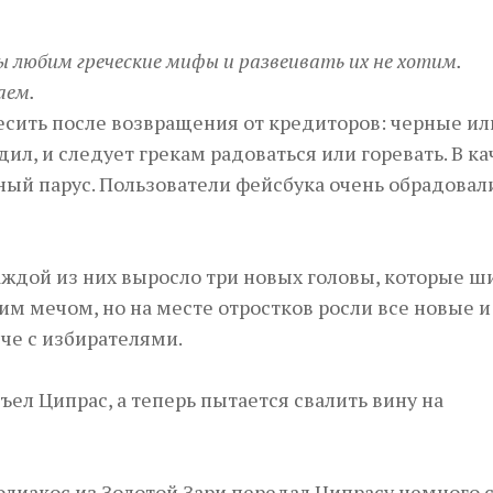
ы любим греческие мифы и развеивать их не хотим.
аем.
весить после возвращения от кредиторов: черные ил
дил, и следует грекам радоваться или горевать. В к
ый парус. Пользователи фейсбука очень обрадовал
каждой из них выросло три новых головы, которые 
оим мечом, но на месте отростков росли все новые 
че с избирателями.
съел Ципрас, а теперь пытается свалить вину на
олиакос из Золотой Зари передал Ципрасу немного 