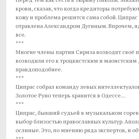
крови, сказав, что когда кредиторы потребую
кожу и проблема решится сама собой. Ципрас 
отравлена Александром Дугиным. Впрочем, яд
все.
***
Многие члены партии Сириза возводят своё
возводили его к троцкистским и маоистским 
правдоподобнее.
***
Ципрас собрал команду левых интеллектуалов 
Золотое Руно теперь хранится в Одессе…
***
Ципрас, бывший судьей в музыкальном сорев
выбор близостью православных культур. Аполл
ослиные. Это, по мнению ряда экспертов, и 
***