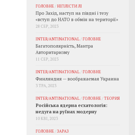
ГОЛОВНЕ
/
НІГІЛІСТИ ЛІ
Про Захід, наступ на півдні і тезу
«вступ до НАТО в обмін на території»
28 СЕР, 2023
INTER/ANTINATIONAL
/
ГОЛОВНЕ
Багатополярність, Мантра
Авторитаризму
11 СЕР, 2023
INTER/ANTINATIONAL
/
ГОЛОВНЕ
Финляндия — воображаемая Украина
3 ТРА, 2023
INTER/ANTINATIONAL
/
ГОЛОВНЕ
/
ТЕОРИЯ
Російська ядерна есхатологія:
недуга на руїнах модерну
10 КВІ, 2023
ГОЛОВНЕ
/
ЗАРАЗ