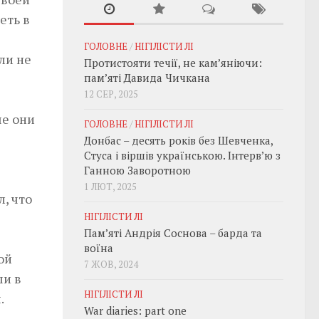
еть в
ГОЛОВНЕ
/
НІГІЛІСТИ ЛІ
ли не
Протистояти течії, не кам’яніючи:
пам’яті Давида Чичкана
12 СЕР, 2025
ше они
ГОЛОВНЕ
/
НІГІЛІСТИ ЛІ
Донбас – десять років без Шевченка,
Стуса і віршів українською. Інтерв’ю з
Ганною Заворотною
1 ЛЮТ, 2025
, что
НІГІЛІСТИ ЛІ
Пам’яті Андрія Соснова – барда та
воїна
ой
7 ЖОВ, 2024
ши в
НІГІЛІСТИ ЛІ
.
War diaries: part one