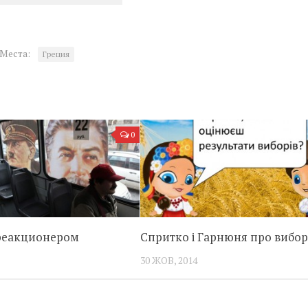
Места:
Греция
0
реакционером
Спритко і Гарнюня про вибо
30 ЖОВ, 2014