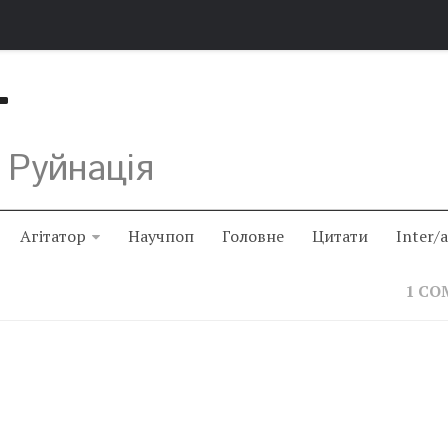
Т
 Руйнація
Агітатор
Научпоп
Головне
Цитати
Inter/
1 C