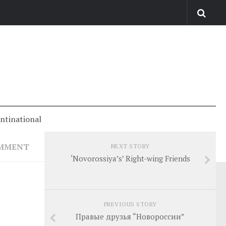
antinational
OMMENT
NEXT STORY
‘Novorossiya’s’ Right-wing Friends
PREVIOUS STORY
Правые друзья “Новороссии”