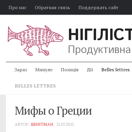
Про нас
Обратная связь
Поддержать сайт
НІГІЛІС
Продуктивна
Зараз
Минуле
Позиція
Дії
Belles lettres
BELLES LETTRES
Мифы о Греции
АВТОР:
ШИИТМАН
· 12.07.2015