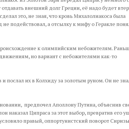
т отдавать внешний долг Греции, её надо будет втер
сделал это, не зная, что кровь Михалолиакоса была
 не подействовал, а отсылку к мифу о Геракле поня
 происхождение к олимпийским небожителям. Рань
движениям, но вариант с небожителями как-то
и послал их в Колхиду за золотым руном. Он не знал
новании, предпочел Аполлону Путина, объяснив св
он наказал Ципраса за этот выбор, превратив его у
обусловило правый, оппортунистский поворот Сиризы