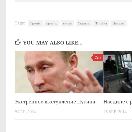
·
Tags:
Греція
кризис
мифы
Сириза
Тройка
Ципрас
YOU MAY ALSO LIKE...
1
Экстренное выступление Путина
Наедине с 
9 СЕР, 2014
23 БЕР, 2014