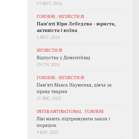
13 ЛЮТ, 2024
ГОЛОВНЕ
/
НІГІЛІСТИ ЛІ
Пам’яті Юри Лебедева – юриста,
активіста і воїна
5 ЛЮТ, 2024
НІГІЛІСТИ ЛІ
Відпустка у Дементіївці
29 СІЧ, 2024
ГОЛОВНЕ
/
НІГІЛІСТИ ЛІ
Пам’яті Макса Науменка, діяча за
права тварин
27 ЛИС, 2023
INTER/ANTINATIONAL
/
ГОЛОВНЕ
Ліві мають підтримувати закон і
порядок
9 ВЕР, 2023