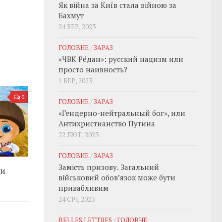
Як війна за Київ стала війною за
Бахмут
24 БЕР, 2023
ГОЛОВНЕ
/
ЗАРАЗ
«ЧВК Рёдан»: русский нацизм или
просто наивность?
1 БЕР, 2023
0
ГОЛОВНЕ
/
ЗАРАЗ
«Гендерно-нейтральный бог», или
Антихристианство Путина
22 ЛЮТ, 2023
ГОЛОВНЕ
/
ЗАРАЗ
Замість призову. Загальний
ри
військовий обовʼязок може бути
привабливим
24 СІЧ, 2023
BELLES LETTRES
/
ГОЛОВНЕ