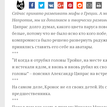
Сейчас принято развеивать мифы о Греции.
А м
Напротив, мы их дополняем и творчески развив
Ципрас долго думал, какого цвета паруса по
белые, потому что не было ясно кто кого побе
компромисса было решено развернуть радужн
принялись ставить его себе на аватары.
***
“И когда я отрубил головы Тройке, на месте 
и истекали ядом, я вновь и вновь рубил их св
головы” – пояснил Александр Ципрас на встре
***
На самом деле, Кронос не ел своих детей. Их 
предшественника.
***
Перед тем как сесть в тюрьму Николас Михал