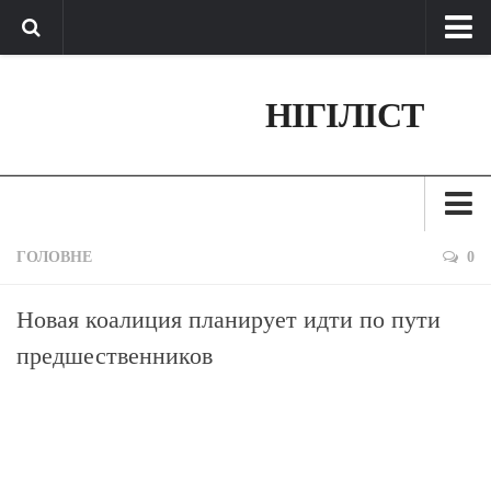
Про нас
НІГІЛІСТ
Обратная связь
Поддержать сайт
Зараз
ГОЛОВНЕ
0
Минуле
Новая коалиция планирует идти по пути
Позиція
предшественников
Дії
Belles lettres
Агітатор