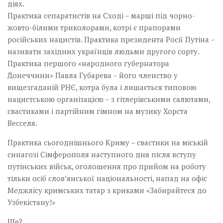
діях.
Практика сепаратистів на Сході – марші під чорно-
жовто-білими триколорами, котрі є прапорами
російських нацистів. Практика президента Росії Путіна –
називати західних українців людьми другого сорту.
Практика першого «народного губернатора
Донеччини» Павла Губарева – його членство у
вищезгаданій РНЄ, котра була і лишається типовою
нацистською організацією – з гітлерівськими салютами,
свастиками і партійним гімном на музику Хорста
Весселя.
Практика сьогоднішнього Криму – свастики на міській
синагозі Сімферополя наступного дня після вступу
путінських військ, оголошення про прийом на роботу
тільки осіб слов’янської національності, напад на офіс
Меджлісу кримських татар з криками «Забирайтеся до
Узбекістану!»
Ще?