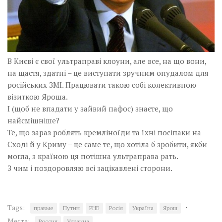
В Києві є свої ультраправі клоуни, але все, на що вони,
на щастя, здатні – це виступати зручним опудалом для
російських ЗМІ. Працювати такою собі колективною
візиткою Яроша.
І (щоб не впадати у зайвий пафос) знаєте, що
найсмішніше?
Те, що зараз роблять кремліноїди та їхні посіпаки на
Сході й у Криму – це саме те, що хотіла б зробити, якби
могла, з країною ця потішна ультраправа рать.
З чим і поздоровляю всі зацікавлені сторони.
·
Tags:
правые
Путин
РНЕ
Росія
Україна
Ярош
Места:
Россия
Украина