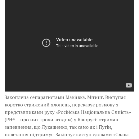
Музика революції
Візуальне
Научпоп
Головне
Цитати
Inter/antinational
Захоплена сепаратистами Макіївка. Мітинг. Виступає
коротко стрижений хлопець, переказує розмову з
представниками руху «Російська Національна Єдність»
(РНЄ – про них трохи згодом) у Білорусі: отримав
запевнення, що Лукашенко, так само як і Путін,
повстання підтримує. Закінчує виступ словами «Слава