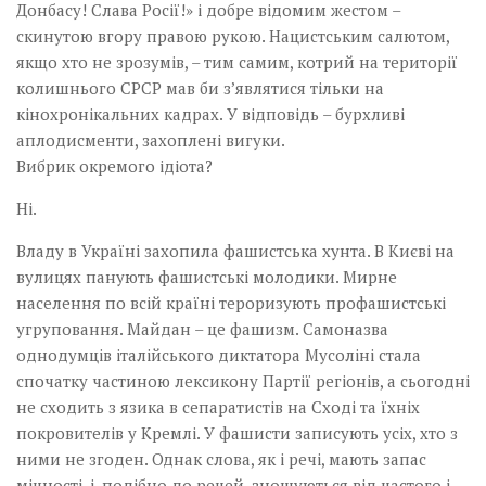
Донбасу! Слава Росії!» і добре відомим жестом –
скинутою вгору правою рукою. Нацистським салютом,
якщо хто не зрозумів, – тим самим, котрий на території
колишнього СРСР мав би з’являтися тільки на
кінохронікальних кадрах. У відповідь – бурхливі
аплодисменти, захоплені вигуки.
Вибрик окремого ідіота?
Ні.
Владу в Україні захопила фашистська хунта. В Києві на
вулицях панують фашистські молодики. Мирне
населення по всій країні тероризують профашистські
угруповання. Майдан – це фашизм. Самоназва
однодумців італійського диктатора Мусоліні стала
спочатку частиною лексикону Партії регіонів, а сьогодні
не сходить з язика в сепаратистів на Сході та їхніх
покровителів у Кремлі. У фашисти записують усіх, хто з
ними не згоден. Однак слова, як і речі, мають запас
міцності, і, подібно до речей, зношуються від частого і