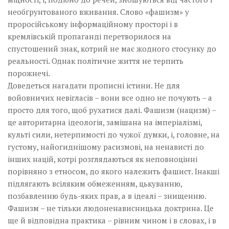
необґрунтованого вживання. Слово «фашизм» у
проросійському інформаційному просторі і в
кремлівській пропаганді перетворилося на
спустошений знак, котрий не має жодного стосунку до
реальності. Однак політичне життя не терпить
порожнечі.
Доведеться нагадати прописні істини. Не для
войовничих невігласів – вони все одно не почують – а
просто для того, щоб рухатися далі. Фашизм (нацизм) –
це авторитарна ідеологія, замішана на імперіалізмі,
культі сили, нетерпимості до чужої думки, і, головне, на
густому, найогиднішому расизмові, на ненависті до
інших націй, котрі розглядаються як неповноцінні
порівняно з етносом, до якого належить фашист. Інакші
підлягають всіляким обмеженням, цькуванню,
позбавленню будь-яких прав, а в ідеалі – знищенню.
Фашизм – не тільки людоненависницька доктрина. Це
ще й відповідна практика – рівним чином і в словах, і в