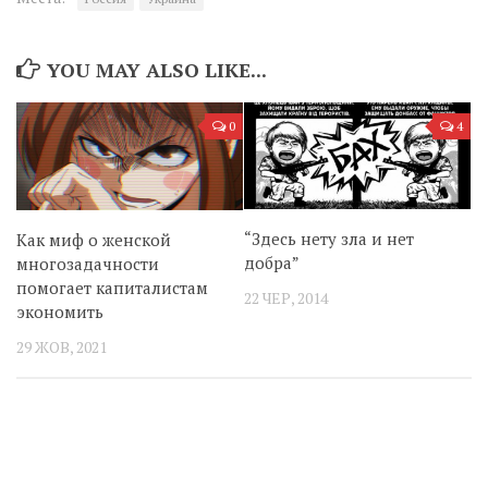
YOU MAY ALSO LIKE...
0
4
“Здесь нету зла и нет
Как миф о женской
добра”
многозадачности
помогает капиталистам
22 ЧЕР, 2014
экономить
29 ЖОВ, 2021