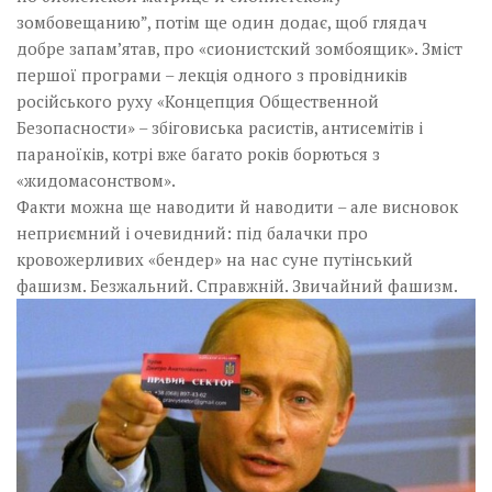
зомбовещанию”, потім ще один додає, щоб глядач
добре запам’ятав, про «сионистский зомбоящик». Зміст
першої програми – лекція одного з провідників
російського руху «Концепция Общественной
Безопасности» – збіговиська расистів, антисемітів і
параноїків, котрі вже багато років борються з
«жидомасонством».
Факти можна ще наводити й наводити – але висновок
неприємний і очевидний: під балачки про
кровожерливих «бендер» на нас суне путінський
фашизм. Безжальний. Справжній. Звичайний фашизм.