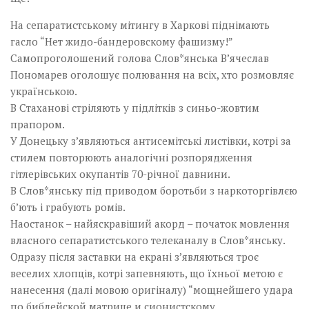
На сепаратистському мітингу в Харкові піднімають
гасло “Нет жидо-бандеровскому фашизму!”
Самопроголошений голова Слов*янська В’ячеслав
Пономарев оголошує полювання на всіх, хто розмовляє
українською.
В Стаханові стріляють у підлітків з синьо-жовтим
прапором.
У Донецьку з’являються антисемітські листівки, котрі за
стилем повторюють аналогічні розпорядження
гітлерівських окупантів 70-річної давнини.
В Слов*янську під приводом боротьби з наркоторгівлєю
б’ють і грабують ромів.
Наостанок – найяскравіший акорд – початок мовлення
власного сепаратистського телеканалу в Слов*янську.
Одразу після заставки на екрані з’являються троє
веселих хлопців, котрі запевняють, що їхньої метою є
нанесення (далі мовою оригіналу) “мощнейшего удара
по библейской матрице и сионистскому