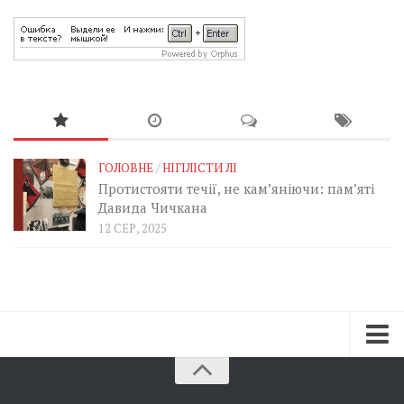
ГОЛОВНЕ
/
НІГІЛІСТИ ЛІ
Протистояти течії, не кам’яніючи: пам’яті
Давида Чичкана
12 СЕР, 2025
Зараз