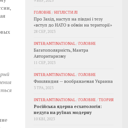
9 ВЕР, 2023
ссии,
ГОЛОВНЕ
/
НІГІЛІСТИ ЛІ
дая
Про Захід, наступ на півдні і тезу
«вступ до НАТО в обмін на території»
овых
28 СЕР, 2023
INTER/ANTINATIONAL
/
ГОЛОВНЕ
Багатополярність, Мантра
Авторитаризму
11 СЕР, 2023
орый
INTER/ANTINATIONAL
/
ГОЛОВНЕ
Финляндия — воображаемая Украина
ления
3 ТРА, 2023
аться
INTER/ANTINATIONAL
/
ГОЛОВНЕ
/
ТЕОРИЯ
Російська ядерна есхатологія:
недуга на руїнах модерну
шие
10 КВІ, 2023
.