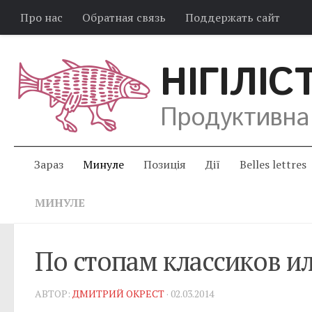
Про нас
Обратная связь
Поддержать сайт
НІГІЛІС
Продуктивна
Зараз
Минуле
Позиція
Дії
Belles lettres
МИНУЛЕ
По стопам классиков и
АВТОР:
ДМИТРИЙ ОКРЕСТ
· 02.03.2014