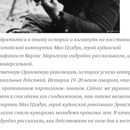
братиться к опыту истории и взглянуть на восставш
 китайской компартии Мао Цзэдун, герой кубинской
тифашист Карлос Маригелла подробно рассказывали, к
универсальной.
ьственную Оранжевую революцию, история успеха кото
икальных действий. История 19-20 веков говорит, что
 противников партизанов-леваков. Сейчас же украин
ются способами его сподвижников, что также являет
партии Мао Цзэдун, герой кубинской революции Эрнес
гелла стали кумирами молодежи прошлых лет. В каче
робно рассказали, как действовать на поле боя и вес