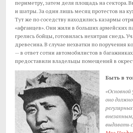
периметру, затем деля площадь на сектора. 
и шатры. За один лишь месяц протестов на ку
Тут же по соседству находились казармы от
«афганцев». Они жили в больших армейских па
грелись бойцы, готовилась нехитрая снедь. У
древесина. В случае нехватки по поручения ко
— в ответ сотни автомобилистов в багажниках
предоставили владельцы помещений в окрест
Быть в то
«Основной 
оно должно
регулярных
внезапным;
выдавать с
Мао Цзэдун