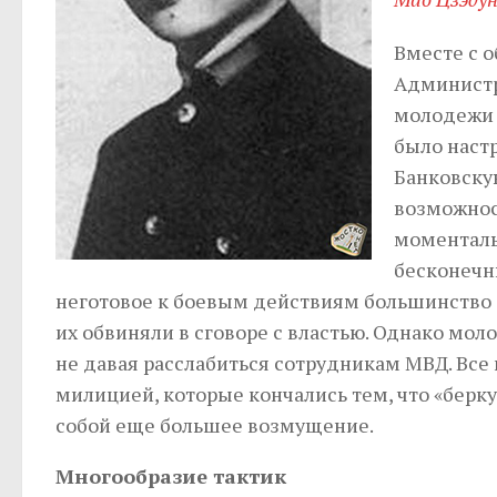
Вместе с 
Администр
молодежи 
было наст
Банковску
возможност
моменталь
бесконечн
неготовое к боевым действиям большинство 
их обвиняли в сговоре с властью. Однако мол
не давая расслабиться сотрудникам МВД. Вс
милицией, которые кончались тем, что «берк
собой еще большее возмущение.
Многообразие тактик