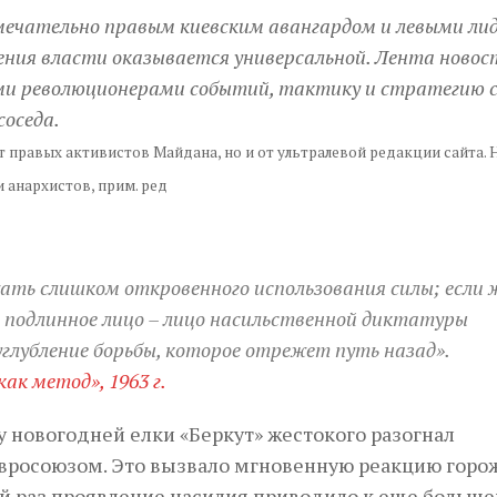
мечательно правым киевским авангардом и левыми ли
жения власти оказывается универсальной. Лента новос
ми революционерами событий, тактику и стратегию с
соседа.
 правых активистов Майдана, но и от ультралевой редакции сайта. 
 анархистов, прим. ред
ть слишком откровенного использования силы; если 
е подлинное лицо – лицо насильственной диктатуры
углубление борьбы, которое отрежет путь назад».
ак метод», 1963 г.
у новогодней елки «Беркут» жестокого разогнал
Евросоюзом. Это вызвало мгновенную реакцию горо
й раз проявление насилия приводило к еще больш