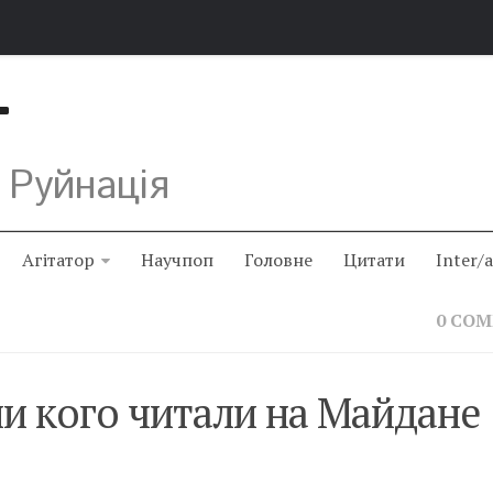
Т
 Руйнація
Агітатор
Научпоп
Головне
Цитати
Inter/
0 CO
ли кого читали на Майдане