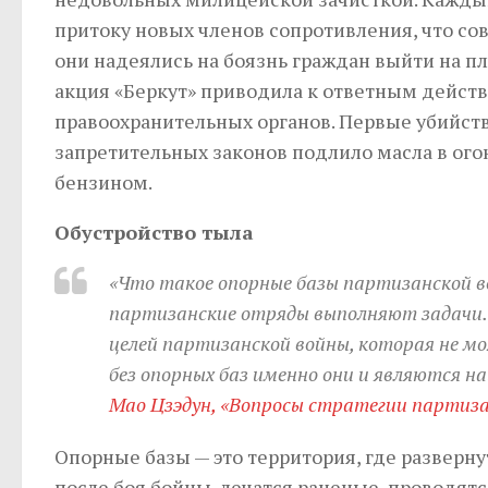
притоку новых членов сопротивления, что со
они надеялись на боязнь граждан выйти на п
акция «Беркут» приводила к ответным дейст
правоохранительных органов. Первые убийст
запретительных законов подлило масла в ого
бензином.
Обустройство тыла
«Что такое опорные базы партизанской в
партизанские отряды выполняют задачи. Б
целей партизанской войны, которая не мо
без опорных баз именно они и являются 
Мао Цзэдун, «Вопросы стратегии партизан
Опорные базы — это территория, где разверн
после боя бойцы, лечатся раненые, проводятс