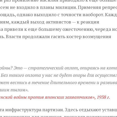
всем не входило в планы милиции. Применяя репре
лощадь, однако выходило с точности наоборот. Каж
виям, каждый выход активистов — к реакции
ва привели к еще большему ожесточению, череда н
нь. Власти продолжали гасить костер возмущения
ойны? Это — стратегический оплот, опираясь на кот
ез такого оплота у нас не будет опоры для осуществ
жет вестись в течение длительного времени и развив
нашим тылом».
ской войны против японских захватчиков», 1938 г.
ута инфраструктура партизан. Здесь отдыхают устав
я тренировки для новичков, проходят политзанятия