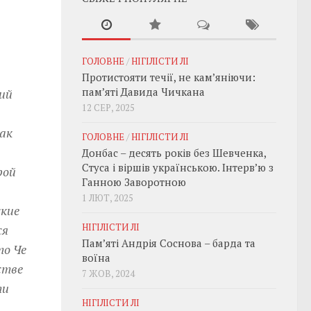
ГОЛОВНЕ
/
НІГІЛІСТИ ЛІ
Протистояти течії, не кам’яніючи:
пам’яті Давида Чичкана
ий
12 СЕР, 2025
ак
ГОЛОВНЕ
/
НІГІЛІСТИ ЛІ
Донбас – десять років без Шевченка,
Стуса і віршів українською. Інтерв’ю з
рой
Ганною Заворотною
1 ЛЮТ, 2025
ские
НІГІЛІСТИ ЛІ
ся
Пам’яті Андрія Соснова – барда та
то Че
воїна
стве
7 ЖОВ, 2024
ти
НІГІЛІСТИ ЛІ