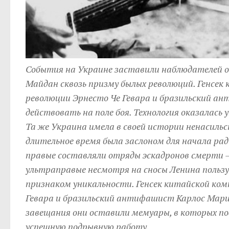
События на Украине заставили наблюдателей о
Майдан сквозь призму былых революций. Генсек
революции Эрнесто Че Гевара и бразильский ан
действовать на поле боя. Технология оказалась 
Та же Украина имела в своей истории ненасил
длительное время была заслоном для начала рад
правые составляли отряды эскадронов смерти –
ультраправые несмотря на сносы Ленина пользу
признаком уникальности.
Генсек китайской ком
Гевара и бразильский антифашист Карлос Мари
завещания они оставили мемуары, в которых под
успешную подрывную работу.