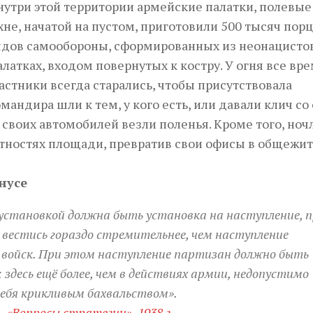
Внутри этой территории армейские палатки, полевые
хне, начатой на пустом, приготовили 500 тысяч порц
рядов самообороны, сформированных из неонацисто
латках, входом повернутых к костру. У огня все вр
частники всегда старались, чтобы присутствовала
мандира шли к тем, у кого есть, или давали клич со
 своих автомобилей везли поленья. Кроме того, ноч
ностях площади, превратив свои офисы в общежит
нусе
установкой должна быть установка на наступление, 
 вестись гораздо стремительнее, чем наступление
 войск. При этом наступление партизан должно быть
 здесь ещё более, чем в действиях армии, недопустимо
ебя крикливым бахвальством».
, «Вопросы стратегии», 1938 г.