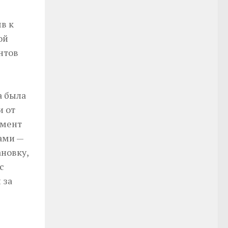
в к
ой
нтов
а была
и от
омент
ами —
ановку,
с
 за