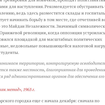
ами для наступления. Рекомендуется обустраивать 
влению, ведь здесь разместятся склады и госпиталь
ует начинать борьбу в том месте, где отчетливей в
е это Майдан Незалежности. Значимый символичес
Оранжевой революции, когда оппозиция устроилась
ановился площадкой для масштабных политических
енные, недовольные повышающейся налоговой нагр
студенты.
понимаем территорию, контролируемую освободите
ется также местность, благоприятная для проведени
ся ряд административных органов для обеспечения его
ак метод», 1963 г.
рского городка еще с начала декабря: сначала по