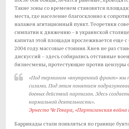
Такие зоны со временем становятся площадк
места, где население благосклонно к сопроти
налажен агитационный пункт. Теоретики совет
симпатии к движению – в украинской столиц
капитал этой площади прослеживается еще с 
2004 году массовые стояния. Киев не раз ст
дискуссий – здесь собирались отставные во
бизнесмены, протестующие против цензуры 
«Под термином «внутренний фронт» мы 
силами. Под этим понятием подразумева
боевых действий партизан. Здесь создает
нормальной деятельности».
Эрнесто Че Гевара, «Партизанская война к
Баррикады стали появляться по границе бунта