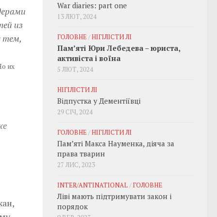
War diaries: part one
дерами
13 ЛЮТ, 2024
тей из
 тем,
ГОЛОВНЕ
/
НІГІЛІСТИ ЛІ
Пам’яті Юри Лебедева – юриста,
активіста і воїна
Но их
5 ЛЮТ, 2024
НІГІЛІСТИ ЛІ
Відпустка у Дементіївці
29 СІЧ, 2024
же
ГОЛОВНЕ
/
НІГІЛІСТИ ЛІ
Пам’яті Макса Науменка, діяча за
права тварин
27 ЛИС, 2023
INTER/ANTINATIONAL
/
ГОЛОВНЕ
Ліві мають підтримувати закон і
жан,
порядок
ему