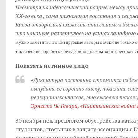
Несмотря на идеологический разрыв между при
XX-го века , сама технология восстания и свер
Киева отобразила схожесть описываемых былы
что накануне развернулось на улицах западного 
Нужно заметить, что цитируемые авторы далеки не только от
тактические наработки безусловно должны заинтересовать и
Показать истинное лицо
«Диктатура постоянно стремится избежа
вынудить ее сорвать маску, показать сво
реакционных классов, это вызовет такое 
Эрнесто Че Гевара, «Партизанская война к
30 ноября под предлогом обустройства катка 
студентов, стоявших в защиту ассоциации с 
недовольных милицейской зачисткой. Кажды