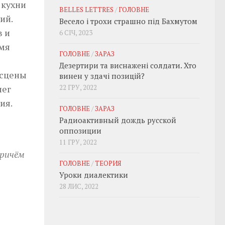
 кухни
BELLES LETTRES
/
ГОЛОВНЕ
ий.
Весело і трохи страшно під Бахмутом
в и
6 СІЧ, 2023
емя
ГОЛОВНЕ
/
ЗАРАЗ
Дезертири та виснажені солдати. Хто
 сцены
винен у здачі позицій?
лег
22 ГРУ, 2022
ия.
ГОЛОВНЕ
/
ЗАРАЗ
Радиоактивный дождь русской
оппозиции
11 ГРУ, 2022
причём
ГОЛОВНЕ
/
ТЕОРИЯ
Уроки диалектики
28 ЛИС, 2022