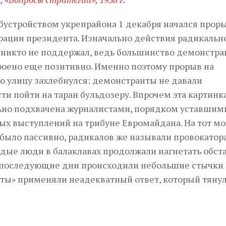
обустройством укрепрайона 1 декабря начался проры
ации президента. Изначально действия радикальн
никто не поддержал, ведь большинство демонстра
роено еще позитивно. Именно поэтому прорыв на
ю улицу захлебнулся: демонстранты не давали
и пойти на таран бульдозеру. Впрочем эта картинк
но подхвачена журналистами, порядком уставшим
ых выступлений на трибуне Евромайдана. На тот м
было пассивно, радикалов же называли провокатор
одые люди в балаклавах продолжали нагнетать обст
е последующие дни происходили небольшие стычки 
уты» применяли неадекватный ответ, который тянул