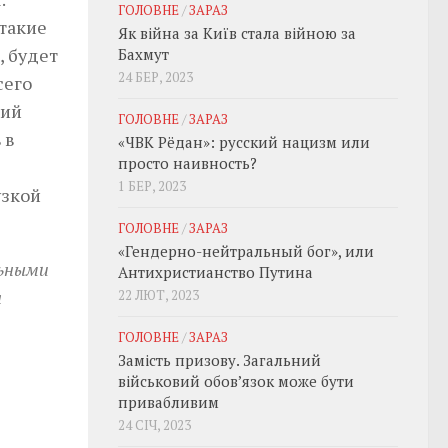
ГОЛОВНЕ
/
ЗАРАЗ
такие
Як війна за Київ стала війною за
, будет
Бахмут
24 БЕР, 2023
сего
кий
ГОЛОВНЕ
/
ЗАРАЗ
 в
«ЧВК Рёдан»: русский нацизм или
просто наивность?
1 БЕР, 2023
узкой
ГОЛОВНЕ
/
ЗАРАЗ
«Гендерно-нейтральный бог», или
льными
Антихристианство Путина
я
22 ЛЮТ, 2023
ГОЛОВНЕ
/
ЗАРАЗ
Замість призову. Загальний
військовий обовʼязок може бути
привабливим
24 СІЧ, 2023