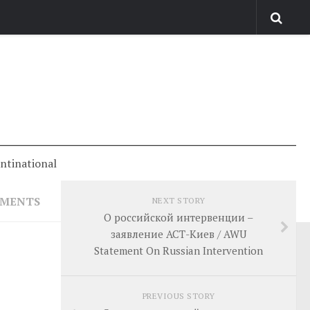
antinational
MMENTS
NEXT STORY
О российской интервенции –
заявление АСТ-Киев / AWU
Statement On Russian Intervention
PREVIOUS STORY