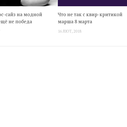
с-сайз на модной
Что не так с квир-критикой
ещё не победа
марша 8 марта
а
16 ЛЮТ, 2018