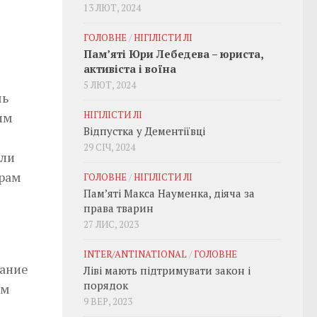
13 ЛЮТ, 2024
ГОЛОВНЕ
/
НІГІЛІСТИ ЛІ
Пам’яті Юри Лебедева – юриста,
активіста і воїна
5 ЛЮТ, 2024
чь
НІГІЛІСТИ ЛІ
им
Відпустка у Дементіївці
29 СІЧ, 2024
или
ерам
ГОЛОВНЕ
/
НІГІЛІСТИ ЛІ
Пам’яті Макса Науменка, діяча за
права тварин
27 ЛИС, 2023
INTER/ANTINATIONAL
/
ГОЛОВНЕ
вание
Ліві мають підтримувати закон і
порядок
ем
9 ВЕР, 2023