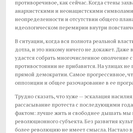
противоречивое, как сейчас. Когда стены за
анархистскими и неонацистскими символами и
неопределенности и отсутствии общего плана
идеологическом перемирии внутри повстанчес
В ситуации, когда вся полнота реальной власт
дотла, и это никому ничего не докажет. Даж
удастся собрать многочисленное ополчение с
противостоянии не прибавится. На улицах не 
прямой демократии. Самое прогрессивное, ч
оппозиции и общее разочарование в ее прогр
Трудно сказать, что хуже — эскалация насилия
рассасывание протеста с последующими года
фактом: лучше жить и свободнее дышать мы 
революционного субъекта. Без развития культ
более революцию не имеет смысла. Настало вр