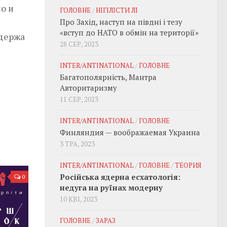
о и
ГОЛОВНЕ
/
НІГІЛІСТИ ЛІ
Про Захід, наступ на півдні і тезу
«вступ до НАТО в обмін на території»
 держа
28 СЕР, 2023
INTER/ANTINATIONAL
/
ГОЛОВНЕ
Багатополярність, Мантра
Авторитаризму
11 СЕР, 2023
INTER/ANTINATIONAL
/
ГОЛОВНЕ
Финляндия — воображаемая Украина
3 ТРА, 2023
INTER/ANTINATIONAL
/
ГОЛОВНЕ
/
ТЕОРИЯ
Російська ядерна есхатологія:
0
недуга на руїнах модерну
10 КВІ, 2023
ГОЛОВНЕ
/
ЗАРАЗ