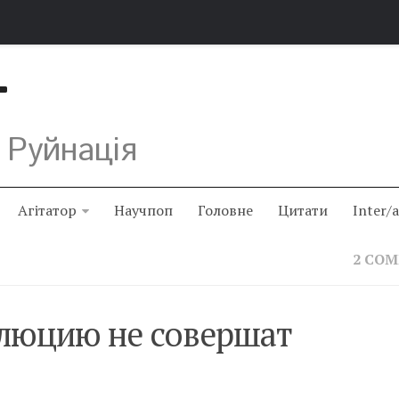
Т
 Руйнація
Агітатор
Научпоп
Головне
Цитати
Inter/
2 CO
олюцию не совершат