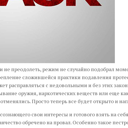
 не преодолеть, режим не случайно подобрал мом
акрепление сложившейся практики подавления протес
ет расправляться с недовольными и без этих закон
ывание оружия, наркотических веществ или еще ка
тменялись. Просто теперь все будет открыто и наг
осознающего свои интересы и готового взять на себ
нчество обречено на провал. Особенно такое пестр