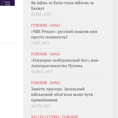
Як війна за Київ стала війною за
Бахмут
24 БЕР, 2023
ГОЛОВНЕ
/
ЗАРАЗ
«ЧВК Рёдан»: русский нацизм или
просто наивность?
1 БЕР, 2023
ГОЛОВНЕ
/
ЗАРАЗ
«Гендерно-нейтральный бог», или
Антихристианство Путина
22 ЛЮТ, 2023
ГОЛОВНЕ
/
ЗАРАЗ
Замість призову. Загальний
військовий обовʼязок може бути
привабливим
24 СІЧ, 2023
BELLES LETTRES
/
ГОЛОВНЕ