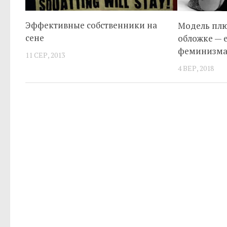
Эффективные собственники на
Модель плю
сене
обложке — 
феминизм
11 СЕР, 2013
4 ВЕР, 2018