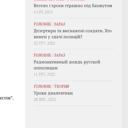
Весело і трохи страшно під Бахмутом
6 СІЧ, 2023
ГОЛОВНЕ
/
ЗАРАЗ
Дезертири та виснажені солдати. Хто
винен у здачі позицій?
22 ГРУ, 2022
ГОЛОВНЕ
/
ЗАРАЗ
Радиоактивный дождь русской
оппозиции
11 ГРУ, 2022
ГОЛОВНЕ
/
ТЕОРИЯ
Уроки диалектики
28 ЛИС, 2022