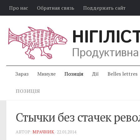
Про нас
Обратная связь
Поддержать сайт
НІГІЛІС
Продуктивна
Зараз
Минуле
Позиція
Дії
Belles lettres
ПОЗИЦІЯ
Стычки без стачек рев
АВТОР:
МРАЧНИК
· 22.01.2014