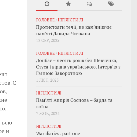
ГОЛОВНЕ
/
НІГІЛІСТИ ЛІ
Протистояти течії, не кам’яніючи:
пам’яті Давида Чичкана
12 СЕР, 2025
ГОЛОВНЕ
/
НІГІЛІСТИ ЛІ
Донбас – десять років без Шевченка,
Стуса і віршів українською. Інтерв’ю з
Ганною Заворотною
ент
1 ЛЮТ, 2025
тов. С
ов,
НІГІЛІСТИ ЛІ
кие
Пам’яті Андрія Соснова – барда та
воїна
ло.
7 ЖОВ, 2024
я всю
НІГІЛІСТИ ЛІ
ое и
War diaries: part one