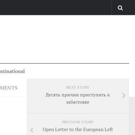
antinational
MMENTS
NEXT STORY
Десять причин приступить к
забастовке
PREVIOUS STORY
Open Letter to the European Left