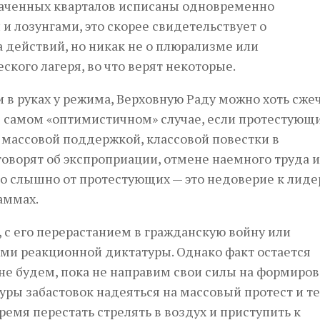
хваченных кварталов исписаны одновременно
 лозунгами, это скорее свидетельствует о
 действий, но никак не о плюрализме или
кого лагеря, во что верят некоторые.
и в руках у режима, Верховную Раду можно хоть сже
е в самом «оптимистичном» случае, если протестующ
 массовой поддержкой, классовой повестки в
говорят об экспроприации, отмене наемного труда 
то слышно от протестующих — это недоверие к лид
аммах.
, с его перерастанием в гражданскую войну или
ми реакционной диктатуры. Однако факт остается
не будем, пока не направим свои силы на формиро
уры забастовок надеяться на массовый протест и т
емя перестать стрелять в воздух и приступить к