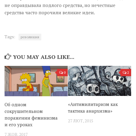
не оправдывала подлого средства, но нечестные
средства часто порочили великие идеи.
Tags:
революция
YOU MAY ALSO LIKE...
0
2
«Антимилитаризм как
Об одном
тактика анархизма»
сокрушительном
поражении феминизма
27 ЛЮТ, 2015
и его уроках
7 ЖОВ, 2017