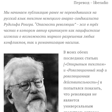
Музика революції
Перевод – liberadio
Візуальне
Мы начинаем публикацию ранее не переводившихся на
Научпоп
русский язык текстов немецкого анархо-синдикалиста
Рудольфа Рокера. “Опасности революции” – эссе в трёх
Головне
частях в котором автор критикует как пацифистские
иллюзии о возможности мирного разрешения любых
Цитати
конфликтов, так и романтизацию насилия.
Inter/antinational
В моих обеих
последних статьях
[«Открытым текстом»
и «Революционный миф и
революционная
действительность»]
я
попытался показать,
что революция не
является
универсальным