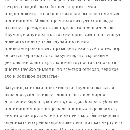
без революций, было бы неоспоримо, если
предположить, что люди обладали бы необходимым
пониманием. Можно предположить, что однажды
настанет время, когда люди, как это предвидел ещё
Прудон, станут делать свою историю сами и не станут
доверять свои судьбы случайности или
привилегированному правящему классу. А до тех пор
остаётся верным слово Бакунина, что «кровавые
революции благодаря людской глупости становятся
иногда необходимыми, но всё-таки они зло, великое
зло и большое несчастье».
Бакунин, который после смерти Прудона оказывал,
наверное, сильнейшее влияние на либертарное
движение Европы, конечно, обладал более глубоким
пониманием причин революционных переворотов,
чем многие другие. Тем не менее, было бы неверным
оценивать его революционные действия как черту его
либертарных убеждений. Он так же находился под