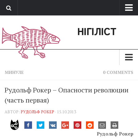
Про нас
НІГІЛІСТ
Обратная связь
Поддержать сайт
Зараз
МИНУЛЕ
0 COMMENTS
Минуле
Рудольф Рокер – Опасности революции
Позиція
(часть первая)
Дії
АВТОР:
РУДОЛЬФ РОКЕР
· 15.10.2013
Belles lettres
Агітатор
Рудольф Рокер