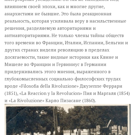
влиянием своей эпохи, как и многие другие,
анархистами не бывшие. Это была реакционная
реальность, которая усиливала веру в насильственные
решения, разделяемую авторитариями и
антиавторитариями. Не только члены тайны обществ
того времени во Франции, Италии, Испании, Бельгии и
других странах видели революцию в пределах
досягаемости, такие видные историки как Квине и
Мишеле во Франции и Гервиниус в Германии
придерживались этого мнения, выраженного в
глубокомысленных социально-философских трудах
вроде «Filosofia della Rivoluzione» Джузеппе Феррари
(1851), «La Reaccion y la Revolucion» Пия и Маргаля (1854)
и «La Rivoluzione» Карло Пизасане (1860).