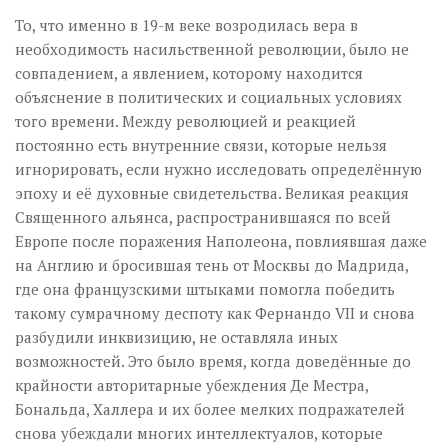
То, что именно в 19-м веке возродилась вера в
необходимость насильственной революции, было не
совпадением, а явлением, которому находится
объяснение в политических и социальных условиях
того времени. Между революцией и реакцией
постоянно есть внутренние связи, которые нельзя
игнорировать, если нужно исследовать определённую
эпоху и её духовные свидетельства. Великая реакция
Священного альянса, распространившаяся по всей
Европе после поражения Наполеона, повлиявшая даже
на Англию и бросившая тень от Москвы до Мадрида,
где она французскими штыками помогла победить
такому сумрачному деспоту как Фернандо VII и снова
разбудили инквизицию, не оставляла иных
возможностей. Это было время, когда доведённые до
крайности авторитарные убеждения Де Местра,
Бональда, Халлера и их более мелких подражателей
снова убеждали многих интеллектуалов, которые