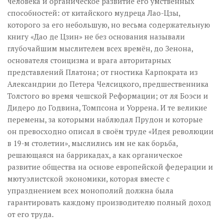
человека и органическое развитие его умственных
способностей: от китайского мудреца Лао-Цзы,
которого за его небольшую, но весьма содержательную
книгу «Дао де Цзин» не без основания называли
глубочайшим мыслителем всех времён, до Зенона,
основателя стоицизма и врага авторитарных
представлений Платона; от гностика Карпократа из
Александрии до Петера Челсицкого, предшественника
Толстого во время чешской Реформации; от ля Боэси и
Дидеро до Годвина, Томпсона и Уоррена. И те великие
перемены, за которыми наблюдал Прудон и которые
он превосходно описал в своём труде «Идея революции
в 19-м столетии», мыслились им не как борьба,
решающаяся на баррикадах, а как органическое
развитие общества на основе европейской федерации и
мютуэлистской экономики, которая вместе с
упразднением всех монополий должна была
гарантировать каждому производителю полный доход
от его труда.