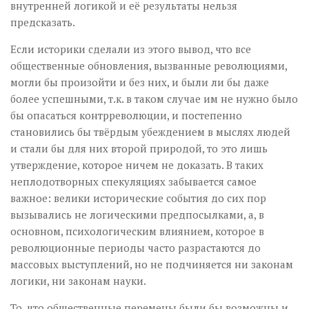
внутренней логикой и её результаты нельзя
предсказать.
Если историки сделали из этого вывод, что все
общественные обновления, вызванные революциями,
могли бы произойти и без них, и были ли бы даже
более успешными, т.к. в таком случае им не нужно было
бы опасаться контрреволюции, и постепенно
становились бы твёрдым убеждением в мыслях людей
и стали бы для них второй природой, то это лишь
утверждение, которое ничем не доказать. В таких
неплодотворных спекуляциях забывается самое
важное: велики исторические события до сих пор
вызывались не логическими предпосылками, а, в
основном, психологическим влиянием, которое в
революционные периоды часто разрастаются до
массовых выступлений, но не подчиняется ни законам
логики, ни законам науки.
То, что общественные перемены были бы возможны и