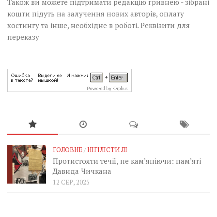
Також ви можете підтримати редакцію гривнею - зібрані
кошти підуть на залучення нових авторів, оплату
хостингу та інше, необхідне в роботі.
Реквізити для
переказу
ГОЛОВНЕ
/
НІГІЛІСТИ ЛІ
Протистояти течії, не кам’яніючи: пам’яті
Давида Чичкана
12 СЕР, 2025