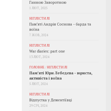
Ганною Заворотною
1 ЛЮТ, 2025
НІГІЛІСТИ ЛІ
Пам’яті Андрія Соснова – барда та
воїна
7 ЖОВ, 2024
НІГІЛІСТИ ЛІ
War diaries: part one
13 ЛЮТ, 2024
ГОЛОВНЕ
/
НІГІЛІСТИ ЛІ
Пам’яті Юри Лебедева – юриста,
активіста і воїна
5 ЛЮТ, 2024
НІГІЛІСТИ ЛІ
Відпустка у Дементіївці
29 СІЧ, 2024