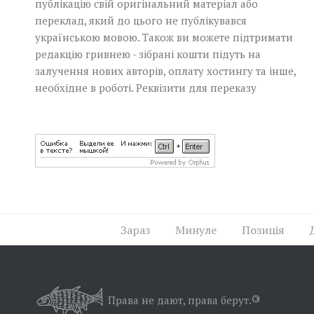
публікацію свій оригінальний матеріал або
переклад, який до цього не публікувався
українською мовою. Також ви можете підтримати
редакцію гривнею - зібрані кошти підуть на
залучення нових авторів, оплату хостингу та інше,
необхідне в роботі.
Реквізити для переказу
Зараз
Минуле
Позиція
Права не дают, права берут.
©