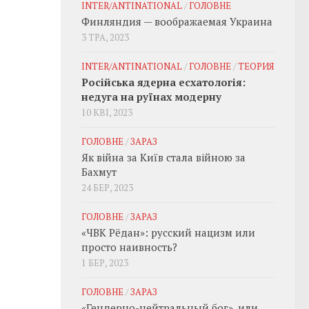
INTER/ANTINATIONAL
/
ГОЛОВНЕ
Финляндия — воображаемая Украина
3 ТРА, 2023
INTER/ANTINATIONAL
/
ГОЛОВНЕ
/
ТЕОРИЯ
Російська ядерна есхатологія:
недуга на руїнах модерну
10 КВІ, 2023
ГОЛОВНЕ
/
ЗАРАЗ
Як війна за Київ стала війною за
Бахмут
24 БЕР, 2023
ГОЛОВНЕ
/
ЗАРАЗ
«ЧВК Рёдан»: русский нацизм или
просто наивность?
1 БЕР, 2023
ГОЛОВНЕ
/
ЗАРАЗ
«Гендерно-нейтральный бог», или