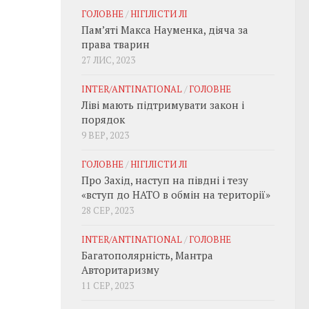
ГОЛОВНЕ
/
НІГІЛІСТИ ЛІ
Пам’яті Макса Науменка, діяча за
права тварин
27 ЛИС, 2023
INTER/ANTINATIONAL
/
ГОЛОВНЕ
Ліві мають підтримувати закон і
порядок
9 ВЕР, 2023
ГОЛОВНЕ
/
НІГІЛІСТИ ЛІ
Про Захід, наступ на півдні і тезу
«вступ до НАТО в обмін на території»
28 СЕР, 2023
INTER/ANTINATIONAL
/
ГОЛОВНЕ
Багатополярність, Мантра
Авторитаризму
11 СЕР, 2023