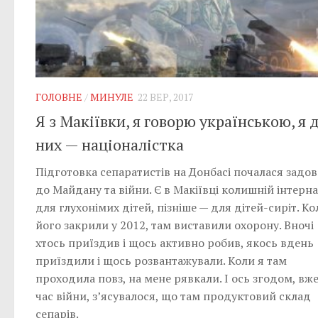
ГОЛОВНЕ
/
МИНУЛЕ
22 ВЕР, 2017
Я з Макіївки, я говорю українською, я 
них — націоналістка
Підготовка сепаратистів на Донбасі почалася задов
до Майдану та війни. Є в Макіївці колишній інтерн
для глухонімих дітей, пізніше — для дітей-сиріт. Ко
його закрили у 2012, там виставили охорону. Вночі
хтось приїздив і щось активно робив, якось вдень
приїздили і щось розвантажували. Коли я там
проходила повз, на мене рявкали. І ось згодом, вже
час війни, з’ясувалося, що там продуктовий склад
сепарів.