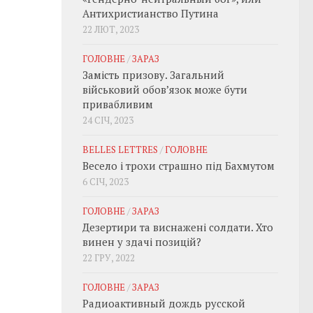
Антихристианство Путина
22 ЛЮТ, 2023
ГОЛОВНЕ
/
ЗАРАЗ
Замість призову. Загальний
військовий обовʼязок може бути
привабливим
24 СІЧ, 2023
BELLES LETTRES
/
ГОЛОВНЕ
Весело і трохи страшно під Бахмутом
6 СІЧ, 2023
ГОЛОВНЕ
/
ЗАРАЗ
Дезертири та виснажені солдати. Хто
винен у здачі позицій?
22 ГРУ, 2022
ГОЛОВНЕ
/
ЗАРАЗ
Радиоактивный дождь русской