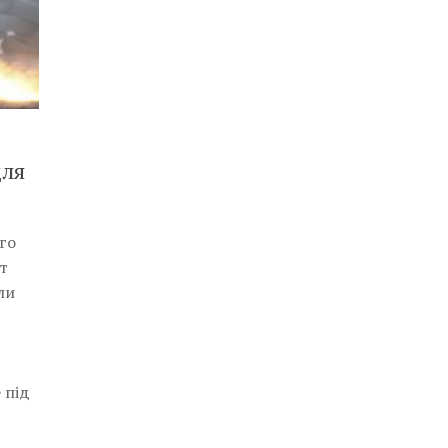
для
го
ат
ли
 під