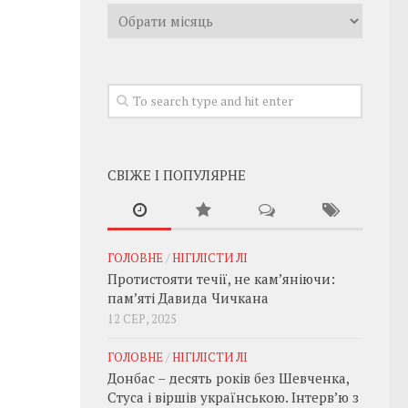
Архивы
СВІЖЕ І ПОПУЛЯРНЕ
ГОЛОВНЕ
/
НІГІЛІСТИ ЛІ
Протистояти течії, не кам’яніючи:
пам’яті Давида Чичкана
12 СЕР, 2025
ГОЛОВНЕ
/
НІГІЛІСТИ ЛІ
Донбас – десять років без Шевченка,
Стуса і віршів українською. Інтерв’ю з