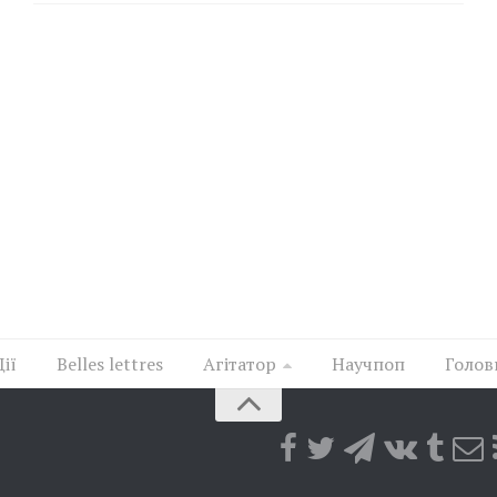
Дії
Belles lettres
Агітатор
Научпоп
Голов