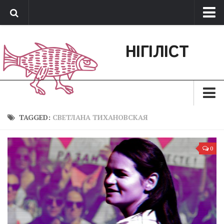
Про нас
НІГІЛІСТ
Обратная связь
Поддержать сайт
Зараз
TAGGED:
СВЕТЛАНА ТИХАНОВСКАЯ
Минуле
0
Позиція
Дії
Belles lettres
Агітатор