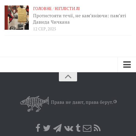
ГОЛОВНЕ
/
НІГІЛІСТИ ЛІ
Протистояти течії, не кам’яніючи: пам’яті
Давида Чичкана
12 СЕР, 2025
Зараз
Минуле
Позиція
Права не дают, права берут.
©
Дії
Belles lettres
Агітатор