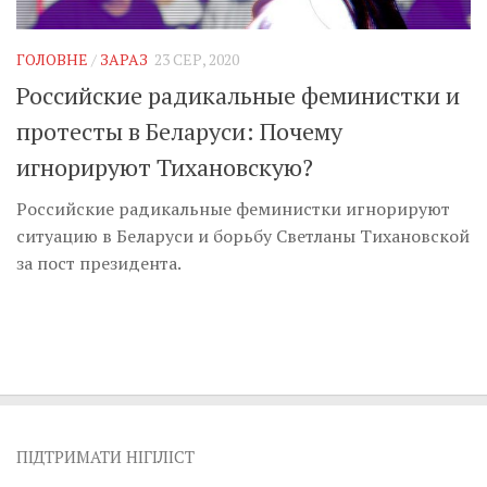
Музика революції
Візуальне
ГОЛОВНЕ
/
ЗАРАЗ
23 СЕР, 2020
Научпоп
Российские радикальные феминистки и
Головне
протесты в Беларуси: Почему
Цитати
игнорируют Тихановскую?
Inter/antinational
Российские радикальные феминистки игнорируют
ситуацию в Беларуси и борьбу Светланы Тихановской
за пост президента.
ПІДТРИМАТИ НІГІЛІСТ