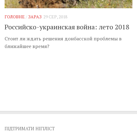
Музика революції
Візуальне
ГОЛОВНЕ
/
ЗАРАЗ
29 СЕР, 2018
Научпоп
Российско-украинская война: лето 2018
Головне
Стоит ли ждать решения донбасской проблемы в
Цитати
ближайшее время?
Inter/antinational
ПІДТРИМАТИ НІГІЛІСТ