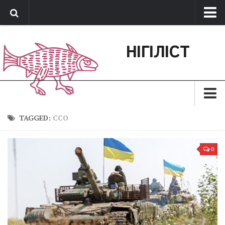
Про нас
НІГІЛІСТ
Обратная связь
Поддержать сайт
Зараз
TAGGED:
ССО
Минуле
0
Позиція
Дії
Belles lettres
Агітатор