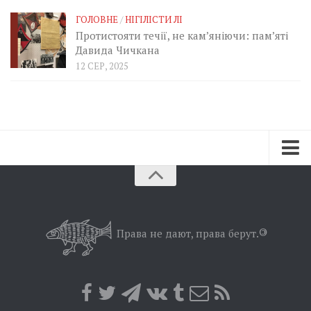
ГОЛОВНЕ
/
НІГІЛІСТИ ЛІ
Протистояти течії, не кам’яніючи: пам’яті
Давида Чичкана
12 СЕР, 2025
Зараз
Минуле
Позиція
Права не дают, права берут.
©
Дії
Belles lettres
Агітатор