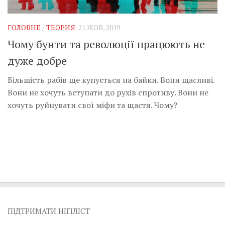
Музика революції
Візуальне
ГОЛОВНЕ
/
ТЕОРИЯ
21 ЖОВ, 2019
Научпоп
Чому бунти та революції працюють не
Головне
дуже добре
Цитати
Більшість рабів ще купується на байки. Вони щасливі.
Inter/antinational
Вони не хочуть вступати до рухів спротиву. Вони не
хочуть руйнувати свої міфи та щастя. Чому?
ПІДТРИМАТИ НІГІЛІСТ