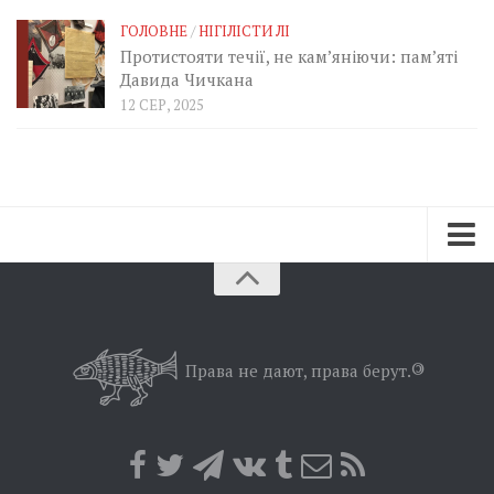
ГОЛОВНЕ
/
НІГІЛІСТИ ЛІ
Протистояти течії, не кам’яніючи: пам’яті
Давида Чичкана
12 СЕР, 2025
Зараз
Минуле
Позиція
Права не дают, права берут.
©
Дії
Belles lettres
Агітатор