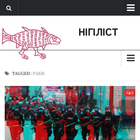
Про нас
НІГІЛІСТ
Обратная связь
Поддержать сайт
Зараз
TAGGED:
РАБИ
Минуле
0
Позиція
Дії
Belles lettres
Агітатор