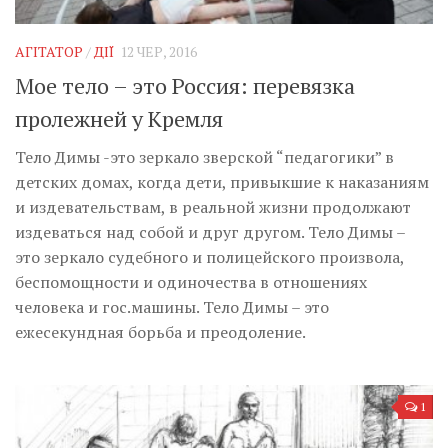
Музика революції
Візуальне
АГІТАТОР
/
ДІЇ
12 ЧЕР, 2016
Научпоп
Мое тело – это Россия: перевязка
Головне
пролежней у Кремля
Цитати
Тело Димы -это зеркало зверской “педагогики” в
детских домах, когда дети, привыкшие к наказаниям
Inter/antinational
и издевательствам, в реальной жизни продолжают
издеваться над собой и друг другом. Тело Димы –
это зеркало судебного и полицейского произвола,
беспомощности и одиночества в отношениях
человека и гос.машины. Тело Димы – это
ежесекундная борьба и преодоление.
1