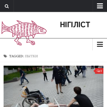
Про нас
НІГІЛІСТ
Обратная связь
Поддержать сайт
Зараз
TAGGED:
ПЫТКИ
Минуле
0
Позиція
Дії
Belles lettres
Агітатор