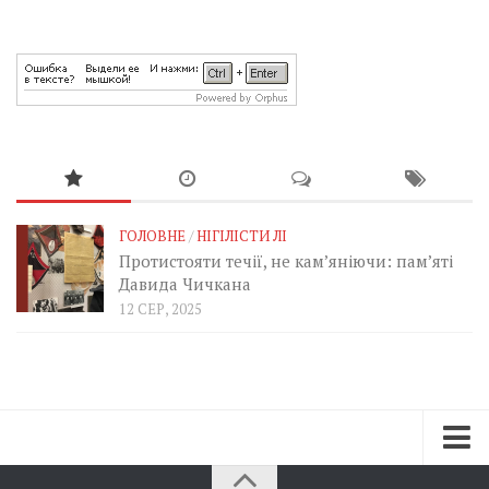
ГОЛОВНЕ
/
НІГІЛІСТИ ЛІ
Протистояти течії, не кам’яніючи: пам’яті
Давида Чичкана
12 СЕР, 2025
Зараз