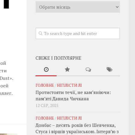
Архивы
СВІЖЕ І ПОПУЛЯРНЕ
ной
сти
Dust».
воей
ГОЛОВНЕ
/
НІГІЛІСТИ ЛІ
Протистояти течії, не кам’яніючи:
ллег.
пам’яті Давида Чичкана
12 СЕР, 2025
ГОЛОВНЕ
/
НІГІЛІСТИ ЛІ
Донбас – десять років без Шевченка,
Стуса і віршів українською. Інтерв’ю з