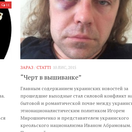
11
ЗАРАЗ
/
СТАТТІ
10 ЛИС, 2015
“Черт в вышиванке”
Главным содержанием украинских новостей за
а.
прошедшие выходные стал силовой конфликт н
бытовой и романтической почве между украин
этнонационалистическим политиком Игорем
ься
Мирошниченко и представителем украинского
креольского национализма Иваном Абрамовым.