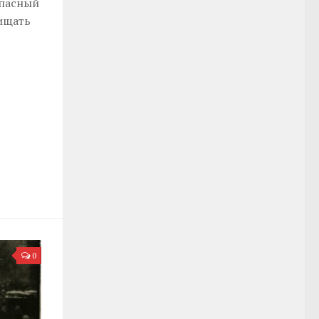
опасный
ищать
0