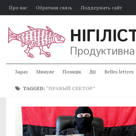
Про нас
Обратная связь
Поддержать сайт
НІГІЛІС
Продуктивна
Зараз
Минуле
Позиція
Дії
Belles lettres
TAGGED:
“ПРАВЫЙ СЕКТОР”