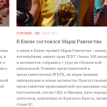
ГОЛОВНЕ
/
ДІЇ
6 ЧЕР, 2015
В Киеве состоялся Марш Равенства
роша
6 июня в Киеве прошёл Марш Равенства – акция,
и, и
посвящённая защите прав ЛГБТ. Около 300 акти
ю к
и активистов собрались с утра на Оболонской
лись
набережной. Помимо представителей и
представительниц ЛГБТК, на марш пришли
ивой
либеральные и левые активисты. Присутствовал
ий
представители правозащитной организации Am
International, послы США и Швеции, двое народ
депутатов, волонтёры из Красного Креста, акти
стран ЕС.