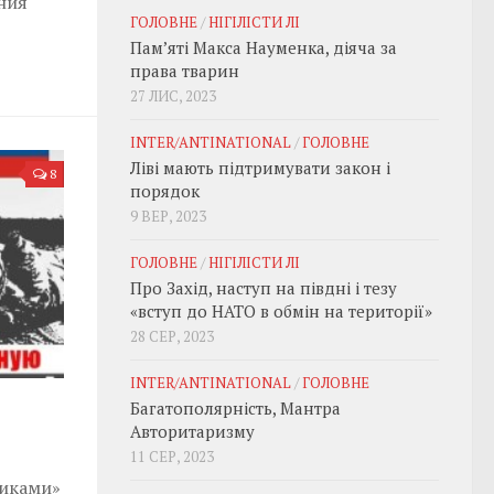
ния
ГОЛОВНЕ
/
НІГІЛІСТИ ЛІ
Пам’яті Макса Науменка, діяча за
права тварин
27 ЛИС, 2023
INTER/ANTINATIONAL
/
ГОЛОВНЕ
Ліві мають підтримувати закон і
8
порядок
9 ВЕР, 2023
ГОЛОВНЕ
/
НІГІЛІСТИ ЛІ
Про Захід, наступ на півдні і тезу
«вступ до НАТО в обмін на території»
28 СЕР, 2023
INTER/ANTINATIONAL
/
ГОЛОВНЕ
Багатополярність, Мантра
Авторитаризму
11 СЕР, 2023
никами»