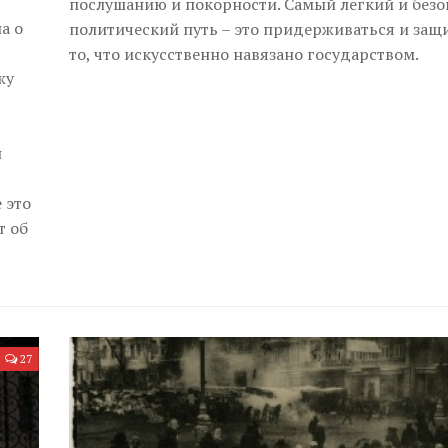
послушанию и покорности. Самый легкий и без
а о
политический путь – это придерживаться и защ
то, что искусственно навязано государством.
жу
н
 это
т об
27