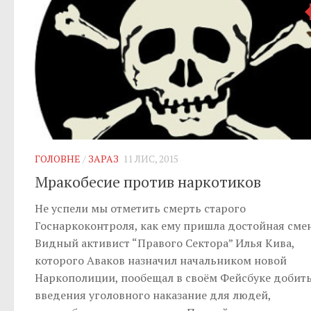
ГОЛОВНЕ
/
ЗАРАЗ
11 ЛИС, 2015
Мракобесие против наркотиков
Не успели мы отметить смерть старого
Госнаркоконтроля, как ему пришла достойная смен
Видный активист “Правого Сектора” Илья Кива,
которого Аваков назначил начальником новой
Наркополиции, пообещал в своём Фейсбуке добит
введения уголовного наказание для людей,