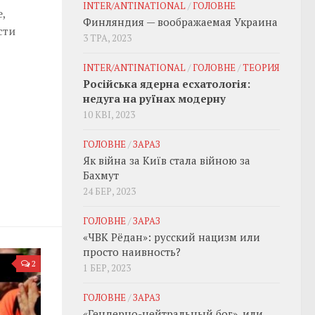
INTER/ANTINATIONAL
/
ГОЛОВНЕ
,
Финляндия — воображаемая Украина
сти
3 ТРА, 2023
INTER/ANTINATIONAL
/
ГОЛОВНЕ
/
ТЕОРИЯ
Російська ядерна есхатологія:
недуга на руїнах модерну
10 КВІ, 2023
ГОЛОВНЕ
/
ЗАРАЗ
Як війна за Київ стала війною за
Бахмут
24 БЕР, 2023
ГОЛОВНЕ
/
ЗАРАЗ
«ЧВК Рёдан»: русский нацизм или
просто наивность?
2
1 БЕР, 2023
ГОЛОВНЕ
/
ЗАРАЗ
«Гендерно-нейтральный бог», или