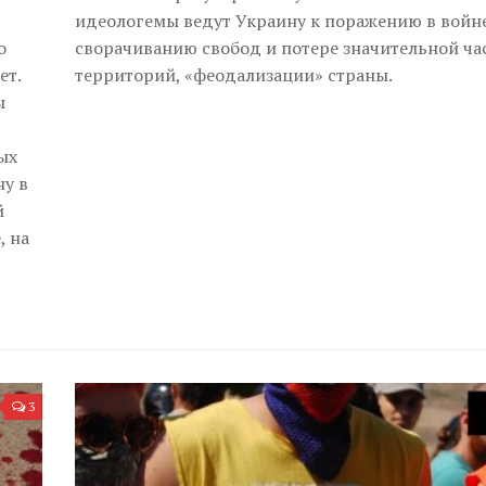
идеологемы ведут Украину к поражению в войне
о
сворачиванию свобод и потере значительной ча
ет.
территорий, «феодализации» страны.
ы
ых
ну в
й
, на
3