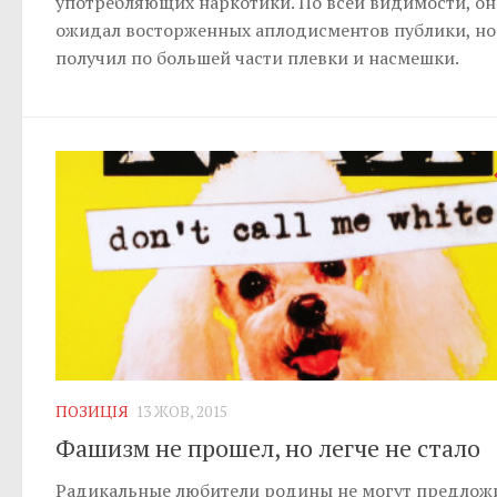
употребляющих наркотики. По всей видимости, он
ожидал восторженных аплодисментов публики, но
получил по большей части плевки и насмешки.
ПОЗИЦІЯ
13 ЖОВ, 2015
Фашизм не прошел, но легче не стало
Радикальные любители родины не могут предлож