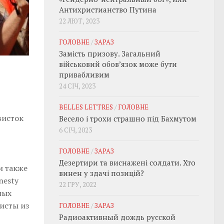
Антихристианство Путина
22 ЛЮТ, 2023
ГОЛОВНЕ
/
ЗАРАЗ
Замість призову. Загальний
військовий обовʼязок може бути
привабливим
24 СІЧ, 2023
BELLES LETTRES
/
ГОЛОВНЕ
висток
Весело і трохи страшно під Бахмутом
6 СІЧ, 2023
ГОЛОВНЕ
/
ЗАРАЗ
Дезертири та виснажені солдати. Хто
и также
винен у здачі позицій?
nesty
22 ГРУ, 2022
ных
висты из
ГОЛОВНЕ
/
ЗАРАЗ
Радиоактивный дождь русской