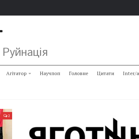
Т
 Руйнація
Агітатор
Научпоп
Головне
Цитати
Inter/
2