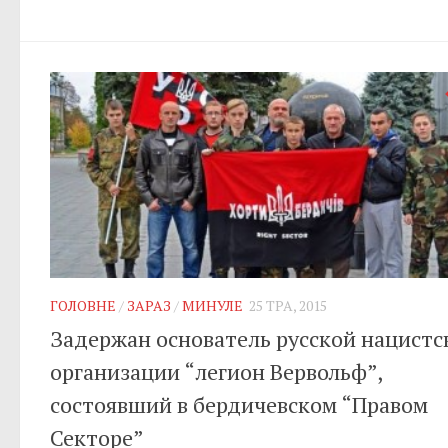
ГОЛОВНЕ
/
ЗАРАЗ
/
МИНУЛЕ
25 ТРА, 2015
Задержан основатель русской нацистс
организации “легион Вервольф”,
состоявший в бердичевском “Правом
Секторе”