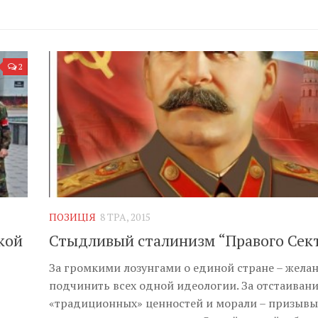
2
ПОЗИЦІЯ
8 ТРА, 2015
кой
Стыдливый сталинизм “Правого Сек
За громкими лозунгами о единой стране – жела
подчинить всех одной идеологии. За отстаиван
«традиционных» ценностей и морали – призывы