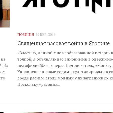
ПОЗИЦІЯ
19 БЕР, 2016
Священная расовая война в Яготине
«Властью, данной мне необразованной истерич
 из
толпой, я объявляю вас виновными в одержимо
. Из
педофилией!» – Генерал Педоискатель, «Monkey 
ком
Украинские правые годами культивировали в с
что
среде расизм, столь модный у их заграничных ко
Поскольку «расовых...