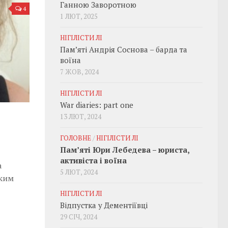
Ганною Заворотною
4
1 ЛЮТ, 2025
НІГІЛІСТИ ЛІ
Пам’яті Андрія Соснова – барда та
воїна
7 ЖОВ, 2024
НІГІЛІСТИ ЛІ
War diaries: part one
13 ЛЮТ, 2024
ГОЛОВНЕ
/
НІГІЛІСТИ ЛІ
Пам’яті Юри Лебедева – юриста,
активіста і воїна
а
5 ЛЮТ, 2024
ским
НІГІЛІСТИ ЛІ
Відпустка у Дементіївці
29 СІЧ, 2024