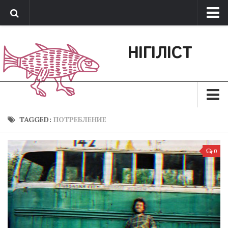
Про нас
НІГІЛІСТ
Обратная связь
Поддержать сайт
Зараз
TAGGED:
ПОТРЕБЛЕНИЕ
Минуле
0
Позиція
Дії
Belles lettres
Агітатор