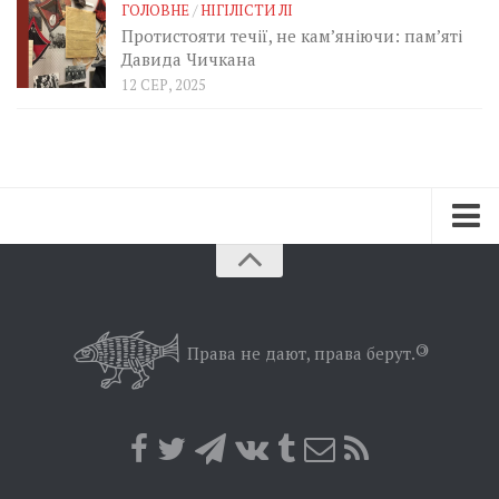
ГОЛОВНЕ
/
НІГІЛІСТИ ЛІ
Протистояти течії, не кам’яніючи: пам’яті
Давида Чичкана
12 СЕР, 2025
Зараз
Минуле
Позиція
Права не дают, права берут.
©
Дії
Belles lettres
Агітатор