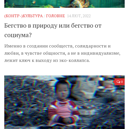
Музика революції
Візуальне
(КОНТР-)КУЛЬТУРА
/
ГОЛОВНЕ
14 ЛЮТ, 2022
Научпоп
Бегство в природу или бегство от
Головне
социума?
Цитати
Именно в создании сообществ, солидарности и
Inter/antinational
любви, в чувстве общности, а не в индивидуализме,
лежит ключ к выходу из эко-коллапса.
0